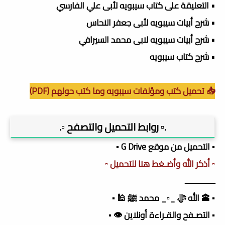
• التعليقة على كتاب سيبويه لأبى علي الفارسي
• شرح أبيات سيبويه لأبى جعفر النحاس
• شرح أبيات سيبويه لابى محمد السيرافي
• شرح كتاب سيبويه
📥 تحميل كتب ومؤلفات سيبويه وما كتب حولهم (PDF)
.▫️ روابط التحميل والتصفح ▫️.
▪️ التحميل من موقع G Drive ▪️
▫️ أذكر الله وأضـغط هنا للتحميل ▫️
ـــــــــــــــ
▪️ 🕋 الله ﷻ _▫️_ محمد ﷺ 🕌 ▪️
▪️ التصـفح والقـراءة أونلاين 👁️ ▪️