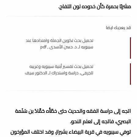
مشربًا بحمرة كأن خدوده لون التفاح.
قد يعجبك ايضا
تحميل بحث تكوين الجملة وامتدادها عند
سيبويه لـ د. حسن الأسدي , pdf
تحميل بحث تفسير أبنية سيبويه وغريبه
للجرمي، دراسة واستدراك لـ الدكتور سيف
العريفي , pdf
اتجه إلى دراسة الفقه والحديث حتى خطّأه حَمَّادُ بن سَلَمة
البصري، فاتجه إلى تعلم النحو.
توفي سيبويه في قرية البيضاء بشيراز، وقد اختلف المؤرخون