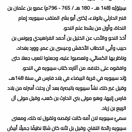
سِيبَوَيْه (148 هـ - 180 هـ / 765 - 796م) عمرو بن عثمان بن
قنبر الحارثي بالولاء، يُكنى أبو بشر، الملقب سيبويه: إمام
النحاة، وأول من بسّط علم النحو.
أخذ النحو والأدب عن الخليل بن أحمد الفراهيدي ويونس بن
حبيب وأبي الخطاب الأخفش وعيسى بن عمر، وورد بغداد،
وناظر بها الكسائي، وتعصبوا عليه، وجعلوا للعرب جعلا حتى
وافقوه على خلافه. من آثاره: كتاب سيبويه في النحو.
وُلد سيبويه في قرية البيضاء في بلاد فارس في سنة 148هـ،
وقيل غير ذلك. نشأ سيبويه بالبصرة بعد أن رحلت أسرته من بلاد
فارس إليها، وهو مولى بني الحارث بن كعب، وقيل مولى آل
الربيع بن زياد.
سميّ سيبويه لان أمه كانت ترقصه وتقول له ذلك، ومعنى
سيبويه رائحة التفاح، وقيل بل لأنه كان شابًا نظيفًا جميلًا أبيضَ