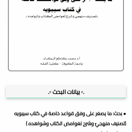
.▫️ بيانات البحث ▫️.
● بحث: ما يصغر على وفق قواعد خاصة في كتاب سيبويه
(تصنيف منهجيّ وشرح لغوامض الكتاب وشواهده )