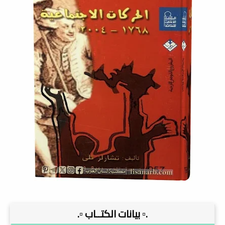
.▫️ بيانات الكتــاب ▫️.