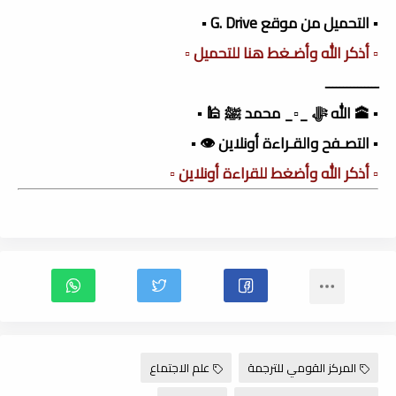
▪️ التحميل من موقع G. Drive ▪️
▫️ أذكر الله وأضـغط هنا للتحميل ▫️
ـــــــــــــــ
▪️ 🕋 الله ﷻ _▫️_ محمد ﷺ 🕌 ▪️
▪️ التصـفح والقـراءة أونلاين 👁️ ▪️
▫️ أذكر الله وأضغط للقراءة أونلاين ▫️
المركز القومي للترجمة
علم الاجتماع