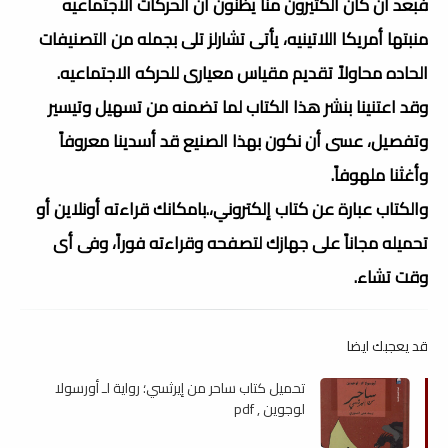
فبعد أن كان الكثيرون منا يظنون أن الحركات الاجتماعيه
منبتها أمريكا اللاتينيه، يأتى تشارلز تلى بجمله من التصنيفات
الحاده محاولاً تقديم مقياس معيارى للحركه الاجتماعيه.
وقد اعتنينا بنشر هذا الكتاب لما تضمنه من تسهيل وتيسير
وتفصيل، عسى أن نكون بهذا الصنيع قد أسدينا معروفاً
وأغثنا ملهوفاً.
والكتاب عبارة عن كتاب إلكتروني،.بامكانك قراءته أونلاين أو
تحميله مجاناً على جهازك لتصفحه وقراءته فوراً، وفى أى
وقت تشاء.
قد يعجبك ايضا
تحميل كتاب ساحر من إيرثسي؛ رواية لـ أورسولا
لوجوين , pdf