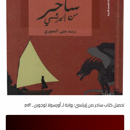
تحميل كتاب ساحر من إيرثسي؛ رواية لـ أورسولا لوجوين , pdf