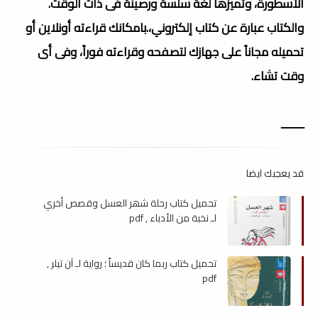
الأسطورة، وتميزها لغة سلسة ورصينة فى ذات الوقت.
والكتاب عبارة عن كتاب إلكتروني،.بامكانك قراءته أونلاين أو
تحميله مجاناً على جهازك لتصفحه وقراءته فوراً، وفى أى
وقت تشاء.
ــــــــ
قد يعجبك ايضا
تحميل كتاب رحلة شھر العسل وقصص أخري
لـ نخبة من الأدباء , pdf
تحميل كتاب ربما كان قديساً ؛ رواية لـ آن تيلر ,
pdf