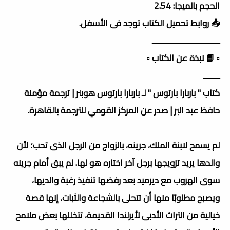
الحجم بالميجا: 2.54
📥 روابط تحميل الكتاب توجد فى الأسفل.
ـــــــــــــــــــــــــــــــــ
▫️ 📘 نبذة عن الكتاب ▫️
ــــــــ
كتاب " باربارا بارتوس " لـ باربارا بارتوس ھوبنر | ترجمة مؤمنة
حافظ عبد البر | صدر عن المركز القومي للترجمة بالقاهرة.
لم يسمح لابنة الملك، جرينه، بالزواج من الرجل الذى تحب؛ لأن
والدها يريد تزويجها برجل آخر اختاره هو لها. لم يبق أمام جرينه
سوى الهروب مع ديرميد بعد رفضها تنفيذ رغبة والديها،
ويصبح مطلوبًا منها أن تتحلى بالشجاعة والثبات. إنها قصة
خيالية من التراث الأدبى لأيرلندا القديمة، تتخللها بعض ملامح