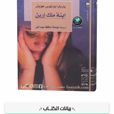
.▫️ بيانات الكتــاب ▫️.