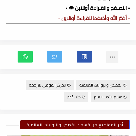
▪️ التصـفح والقـراءة أونلاين 👁️ ▪️
▫️ أذكر الله وأضغط للقراءة أونلاين ▫️
القصص والروايات العالمية
المركز القومي للترجمة
قسم الأدب العام
كتب pdf
أخر المواضيع من قسم : القصص والروايات العالمية