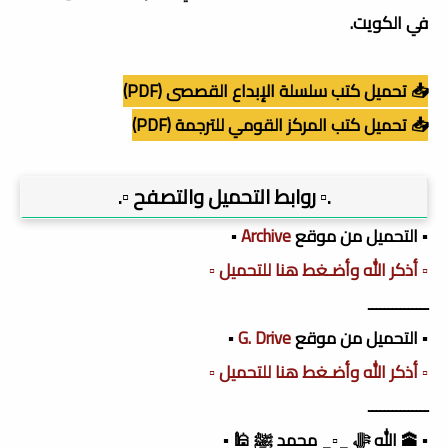
في الكويت.
📥 تحميل كتب سلسلة الإبداع القصصى (PDF)
📥 تحميل كتب المركز القومي للترجمة (PDF)
.▫️ روابط التحميل والتصفح ▫️.
▪️ التحميل من موقع
Archive
▪️
▫️ أذكر الله وأضـغط هنا للتحميل ▫️
ـــــــــــــــ
▪️ التحميل من موقع
G. Drive
▪️
▫️ أذكر الله وأضـغط هنا للتحميل ▫️
ـــــــــــــــ
▪️ 🕋 الله ﷻ _▫️_ محمد ﷺ 🕌 ▪️