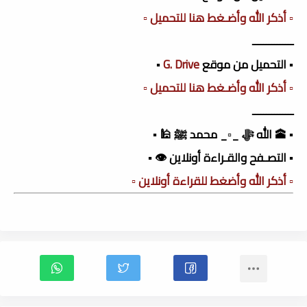
▫️ أذكر الله وأضـغط هنا للتحميل ▫️
ـــــــــــــــ
▪️ التحميل من موقع
G. Drive
▪️
▫️ أذكر الله وأضـغط هنا للتحميل ▫️
ـــــــــــــــ
▪️ 🕋 الله ﷻ _▫️_ محمد ﷺ 🕌 ▪️
▪️ التصـفح والقـراءة أونلاين 👁️ ▪️
▫️ أذكر الله وأضغط للقراءة أونلاين ▫️