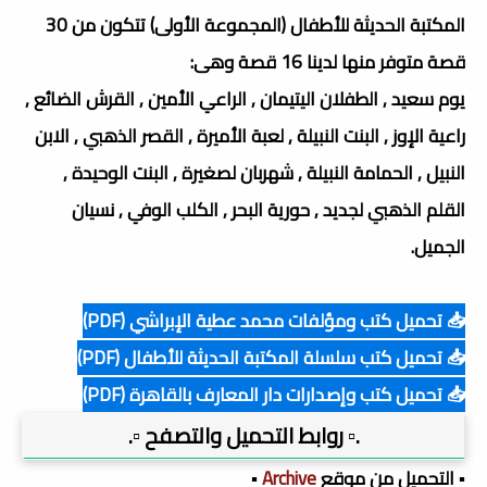
المكتبة الحديثة للأطفال (المجموعة الأولى) تتكون من 30
قصة متوفر منها لدينا 16 قصة وهى:
يوم سعيد , الطفلان اليتيمان , الراعي الأمين , القرش الضائع ,
راعية الإوز , البنت النبيلة , لعبة الأميرة , القصر الذهبي , الابن
النبيل , الحمامة النبيلة , شهربان لصغيرة , البنت الوحيدة ,
القلم الذهبي لجديد , حورية البحر , الكلب الوفي , نسيان
الجميل.
📥 تحميل كتب ومؤلفات محمد عطية الإبراشي (PDF)
📥 تحميل كتب سلسلة المكتبة الحديثة للأطفال (PDF)
📥 تحميل كتب وإصدارات دار المعارف بالقاهرة (PDF)
.▫️ روابط التحميل والتصفح ▫️.
▪️ التحميل من موقع
Archive
▪️