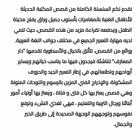
نقدم لكم السلسلة الكاملة من قصص المكتبة الحديثة
للأطفال الغنية بالمغامرات بأسلوب جميل وراق يفتح مخيلة
الطفل ويدفعه لقراءة مزيد من هذه القصص، حيث تنمي
لديه مهارة التعبير الجميع في مختلف جوانب اللغة العربية.
روائع من القصص، تتألق بالخيال والأسطورة تقدمها "دار
المعارف" للناشئة فيجدون فيها ما يناسب خيالهم ويسایر
أرواحهم وتطلعاتهم، في إطار التعبير الجيد والحروف
المشكولة، والإخراج الفني المزين بالرسوم واللوحات الملونة
وهي قصص يعتز بها كل فتى و فتاة ، ويعتز بها أولياء أمور
أبنائنا ورجال التربية والتعليم ، فهي تغذي النشء وترفع
نفوسهم وتوجههم الوجهة الصحيحة إلى طريق الخير
والجمال.