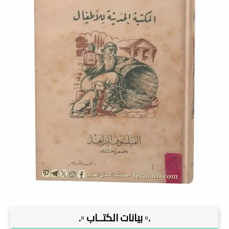
.▫️ بيانات الكتــاب ▫️.