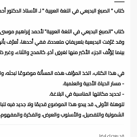
ــــــــ
كتاب " الصبغ البديعي في اللغة العربية " لـ الأستاذ الدكتور أ
كتاب "الصبغ البديعي في اللغة العربية" لأحمد إبراهيم موسى، ي
وقد عُرّفت البديعية بتعريفاتٍ متعددة. ففي أحدها، تُعرّف بأنه
بينما يُؤلَّف الجزء الأكبر منها لغرضٍ آخر، كالمدح والثناء، وغير ذل
في هذا الكتاب، اتخذ المؤلف هذه المسألة موضوعًا لبحثه، وتنا
- مسار الحياة الأدبية والعلمية.
- تحديد مكانتها المناسبة في البلاغة.
للوهلة الأولى، قد يبدو هذا الموضوع قديمًا ولا جديد فيه ل
الشمولية والتفصيل، والأسلوب والعرض، والفكرة والمفهوم، وا
قد يعجبك ايضا