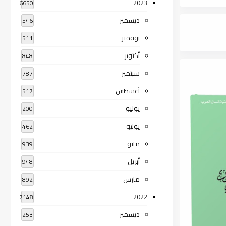
2023
6650
ديسمبر
546
نوفمبر
511
أكتوبر
848
سبتمبر
787
أغسطس
517
يوليو
200
يونيو
462
مايو
939
أبريل
948
مارس
892
2022
7148
ديسمبر
253