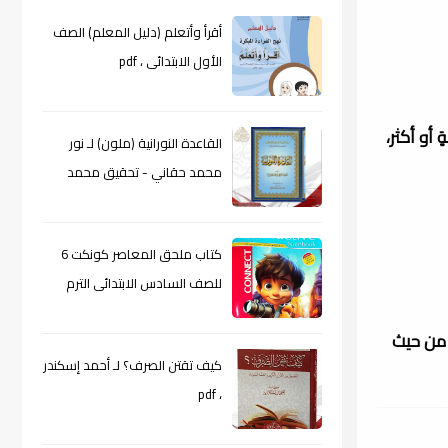
أقرأ وأتعلم (دليل المعلم) الصف
الأول الابتدائى ، pdf
 أو أكثر،
القاعدة النورانية (ملون) لـ نور
محمد حقاني - تحقيق محمد
الراعى ، pdf
كتاب ملحق المعاصر كونكت 6
للصف السادس الابتدائى الترم
الأول 2024م ، pdf
 من حيث
كيف تقتن الصرف؟ لـ أحمد إسكندر
، pdf