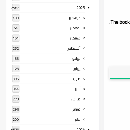
2025
2562
ديسمبر
409
.
The book
نوفمبر
54
سبتمبر
151
أغسطس
252
يوليو
133
يونيو
123
مايو
305
أبريل
366
مارس
273
فبراير
296
يناير
200
2024
4539