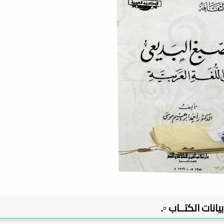
 بيانات الكتــاب ▫️.