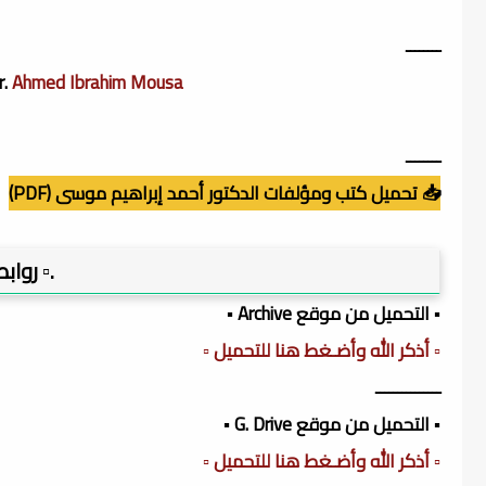
ــــــــ
r.
Ahmed Ibrahim Mousa
ــــــــ
📥 تحميل كتب ومؤلفات الدكتور أحمد إبراهيم موسى (PDF)
.▫️ روا
▪️ التحميل من موقع Archive ▪️
▫️ أذكر الله وأضـغط هنا للتحميل ▫️
ـــــــــــــــ
▪️ التحميل من موقع G. Drive ▪️
▫️ أذكر الله وأضـغط هنا للتحميل ▫️