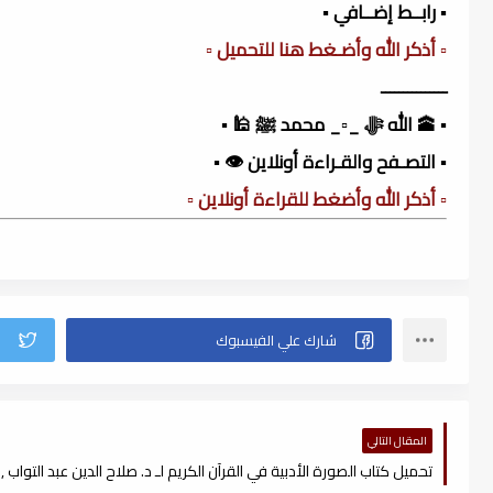
▪️ رابــط إضــافي ▪️
▫️ أذكر الله وأضـغط هنا للتحميل ▫️
ـــــــــــــــ
▪️ 🕋 الله ﷻ _▫️_ محمد ﷺ 🕌 ▪️
▪️ التصـفح والقـراءة أونلاين 👁️ ▪️
▫️ أذكر الله وأضغط للقراءة أونلاين ▫️
المقال التالي
تحميل كتاب الصورة الأدبية في القرآن الكريم لـ د. صلاح الدين عبد التواب , pdf