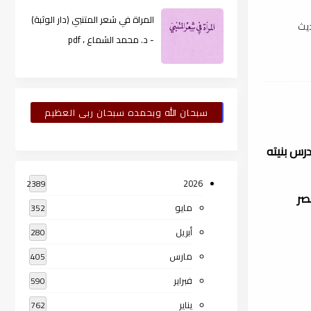
المراة في شعر المتنبي (دار الوثبة)
ديث
- د. محمد الشماع ، pdf
سبحان الله وبحمده سبحان ربى العظيم
رس بنيته
2026
2389
صر
مايو
352
أبريل
280
مارس
405
فبراير
590
يناير
762