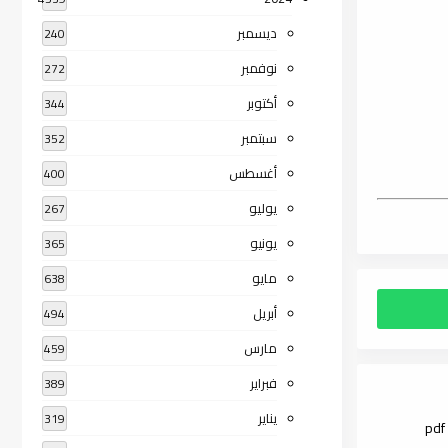
ديسمبر
240
نوفمبر
272
أكتوبر
344
سبتمبر
352
أغسطس
400
يوليو
267
يونيو
365
مايو
638
أبريل
494
مارس
459
فبراير
389
يناير
319