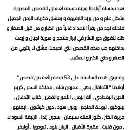
تعد سلسلة أولادنا وجبة دسمة لعشاق القصص المصورة
بشكل عام و من يريد الترفيهة و يعشق ذكريات الزمن الجميل
فلذلك نجد من يقرأ الاعداد غالباً من الكبار و من قبل الصغار و
ذلك لتفوق دور النشر في ابراز ملامح و هوية اجيال و زرعت
بداخلهم حب هذه القصص التي اصبحت عشق لا ينتهي من
الصغر و حتي الكبر و المشيب.
وتحتوي هذه السلسلة على 53 قصة رائعة من قصص "
أولادنا " للأطفال وهي: عمرون شاه , مملكة السحر , كريم
الدين البغدادي , آلة الزمن , الأمير والفقير , كتاب الأدغال ,
بينوكيو , نبوءة المنجم , روبين هود , دون كيشون , ايفنهو ,
جزيرة الكنز , كنوز الملك سليمان , سجين زندا , الزنبقة السوداء
, مون فليت , مقبرة الأفيال , الربان بلود , تيودورا , أوليفر