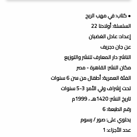
● كتاب: في مهب الريح
السلسلة: أولادنا 22
إعداد: عادل الغضبان
عن جان دجريف
الناشر: دار المعارف للنشر والتوزيع
مكان النشر: القاهرة - مصر
الفئة العمرية: أطفال من سن 6 سنوات
تحت إشراف ولي الأمر: 3-5 سنوات
تاريخ النشر: 1420هـ ، 1999م
رقم الطبعة: 6
يحتوي على: صور / رسوم
عدد الأجزاء: 1