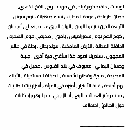
تويست , دافيد كوبرفيلد , في مهب الريح , الفخ الذهبي,
حصان طروادة , عودة المحارب , نساء صغيرات , توم سوير ,
الأربعة الذين سرقوا الزمن , الربان الجريء , عم نعناع , أم حنان
, كوخ العم توم , سميراميس , بامبي , صديقي فوق الشجرة ,
الطفلة المدللة , الأرض الغامضة , مولد بطل , رحلة في عالم
المجهول , سندريلا تعود, غدًا سأغني مرة أخرى , جليلة
وحسان اليماني , معروف في بلاد الفلوس , عميل في
المصيدة , منيرة وقطتها شمسة , الطفلة المستحيلة , الأبناء
لهم أجنحة , غابة الأسرار , أميرة في المرآة , أسرار بيت الطالبات
, محب وكنز العجائب الأربع , أبطال في عمر الزهور (حكايات
حول العالم) , اختطاف.
ــــــــــــــــــــــــــــــــــــــ