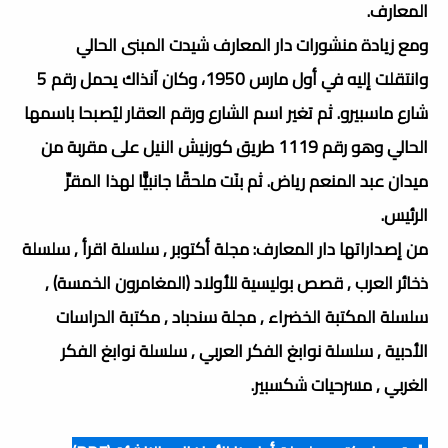
المعارف.
ومع زيادة منشورات دار المعارف شيدت المبنى الحالي
وانتقلت إليه في أول مارس 1950، وكان آنذاك يحمل رقم 5
شارع ماسبيرو. ثم تغير اسم الشارع ورقم العقار ليُصبحا باسمها
الحالي وهو رقم 1119 طريق كورنيش النيل على مقربة من
ميدان عبد المنعم رياض. ثم بنَت ملحقًا جانبيًّا لهذا المقرِّ
الرئيس.
من إصداراتها دار المعارف: مجلة أكتوبر , سلسلة اقرأ , سلسلة
ذخائر العرب , قصص بوليسية للأولاد (المغامرون الخمسة) ,
سلسلة المكتبة الخضراء , مجلة سندباد , مكتبة الدراسات
الأدبية , سلسلة نوابغ الفكر العربي , سلسلة نوابغ الفكر
الغربي , مسرحيات شكسبير.