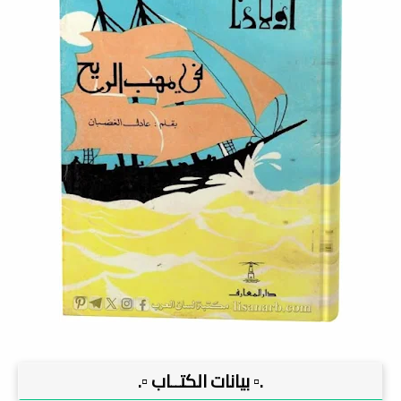
.▫️ بيانات الكتــاب ▫️.