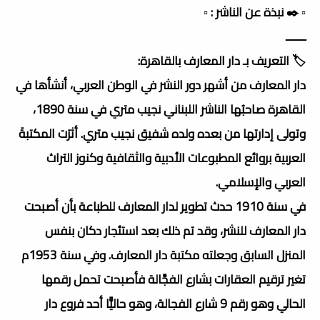
▫️ ✒️ نبذة عن الناشر : ▫️
ـــــــ
🏷️ التعريف بـ دار المعارف بالقاهرة:
دار المعارف من أشهر دور النشر في الوطن العربي، أنشأها في
القاهرة صاحبُها الناشر اللبناني نجيب متري في سنة 1890،
وتولى إدارتها من بعده ولده شفيق نجيب متري. أثرَت المكتبةَ
العربية بروائع المطبوعات الأدبية والثقافية وكنوز التراث
العربي والإسلامي.
في سنة 1910 حدث تطوير لدار المعارف للطباعة بأن أصبحت
دار المعارف للنشر، وقد تم ذلك بعد استئجار دكان بنفس
المنزل السابق وجعلته مكتبة دار المعارف. وفي سنة 1953م
تغير ترقيم العقارات بشارع الفجَّالة فأصبحت تحمل رقمها
الحالي وهو رقم 9 شارع الفجالة، وهو حاليًّا أحد فروع دار