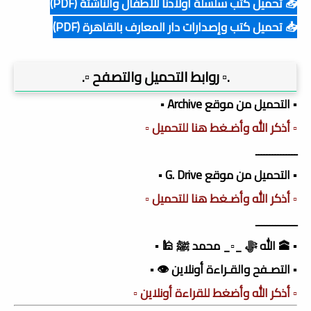
📥 تحميل كتب سلسلة أولادنا للأطفال والناشئة (PDF)
📥 تحميل كتب وإصدارات دار المعارف بالقاهرة (PDF)
.▫️ روابط التحميل والتصفح ▫️.
▪️ التحميل من موقع Archive ▪️
▫️ أذكر الله وأضـغط هنا للتحميل ▫️
ـــــــــــــــ
▪️ التحميل من موقع G. Drive ▪️
▫️ أذكر الله وأضـغط هنا للتحميل ▫️
ـــــــــــــــ
▪️ 🕋 الله ﷻ _▫️_ محمد ﷺ 🕌 ▪️
▪️ التصـفح والقـراءة أونلاين 👁️ ▪️
▫️ أذكر الله وأضغط للقراءة أونلاين ▫️