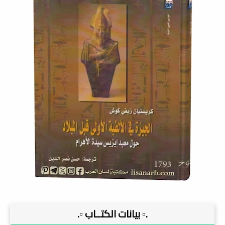
.▫️ بيانات الكتــاب ▫️.