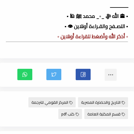
ـــــــــــــــ
▪️ 🕋 الله ﷻ _▫️_ محمد ﷺ 🕌 ▪️
▪️ التصـفح والقـراءة أونلاين 👁️ ▪️
▫️ أذكر الله وأضغط للقراءة أونلاين ▫️
التاريخ والحضارة المصرية
المركز القومي للترجمة
قسم المكتبة العامة
كتب pdf