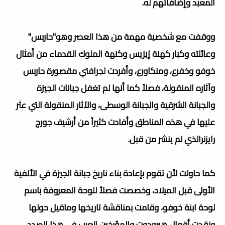
المعبد وإضافاتهم له.
ووقفت مع شخصية مهمة من هذا العصر وهو"حاربس"
وعائلته وكبار كهنة إيزيس وكنهة الملوك القدماء من أمثال
خوفو وخفرع، ومنكاورع، وأفردت لجرافتي مقصورة حاربس
وآثاره المنقولة، فصلاً كما أنها لم تغفل جبانات الجيزة
والجبانة الشرقية والجبانة الوسطى، والآثار المنقولة التي عثر
عليها في هذه المناطق وأفادت كثيراً من أرشيف جورج
رايزنرالذي لم ينشر من قبل.
كما حاولت لأن تقوم بإعادة بناء ناريخ جبانة الجيزة في الألفية
الأولى قبل الميلاد، وخصصت فصلاً للوحة المعروفة باسم
لوحة ابنة خوفو، وقامت بمناقشة تاريخها وماقيل حولها
ونقدت أقوال هيرودوت والمؤرخين العرب في هذا الصدد.