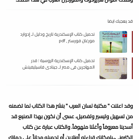
قد يعجبك ايضا
تحميل كتاب الإسكندرية تاريخ ودليل لـ إدوارد
مورغان فورستر , pdf
تحميل كتاب الإسكندرية الروسية ؛ قدر
المهاجرين فى مصر لـ جينادي فاسيليفيتش
جارياتشكين , pdf
وقد اعتنت " مكتبة لسان العرب " بنشر هذا الكتاب لما تضمنه
من تسهيل وتيسير وتفصيل، عسى أن نكون بهذا الصنيع قد
أسدينا معروفاً وأغثنا ملهوفاً. والكتاب عبارة عن كتاب
إلكتروني،.بامكانك قراءته أونلاين أو تحميله مجاناً على جهازك