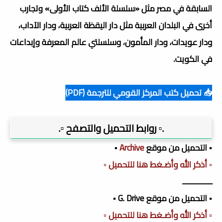
السابقة في مصر مثل «سلسلة الألف كتاب الأولى» وتجارب
أخرى في البلدان العربية مثل دار اليقظة العربية، ودار الآداب،
ودار عويدات، ودار المأمون، وسلسلتي عالم المعرفة وإبداعات
في الكويت.
📥 تحميل كتب المركز القومي للترجمة (PDF)
.▫️ روابط التحميل والتصفح ▫️.
▪️ التحميل من موقع
Archive
▪️
▫️ أذكر الله وأضـغط هنا للتحميل ▫️
ـــــــــــــــ
▪️ التحميل من موقع G. Drive ▪️
▫️ أذكر الله وأضـغط هنا للتحميل ▫️