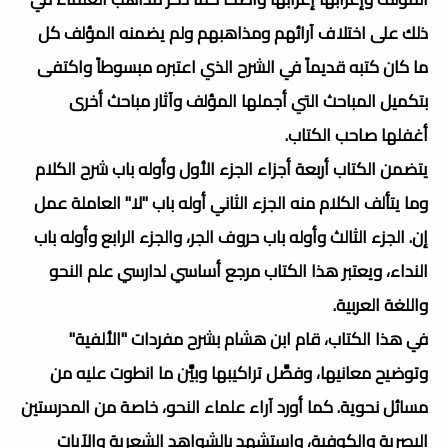
ذلك على اختلاف آرائهم ومذاهبهم ولم يضمنه المؤلف كل
ما كان كتبه قديماً في الشرح الذي اعتبره مبسوطاً واكتفى
بتكميل المباحث التي أجملها المؤلف وآثار مباحث أخرى
أغفلها صاحب الكتاب.
يتضمن الكتاب أربعة أجزاء الجزء الأول وأوله باب شرح الكلام
وما يتألف الكلام منه الجزء الثاني أوله باب "لا" العاملة عمل
إن. الجزء الثالث وأوله باب حروف الجر، والجزء الرابع وأوله باب
النداء، ويعتبر هذا الكتاب مرجع أساسي لدارسي علم النحو
واللغة العربية.
في هذا الكتاب، قام ابن هشام بشرح مفردات "الألفية"
وتوضيح معانيها، وفصَّل تراكيبها وبيَّن ما انطوت عليه من
مسائل نحوية. كما أورد آراء علماء النحو، خاصة من المدرستين
البصرية والكوفية، واستشهد بالشواهد الشعرية والآيات