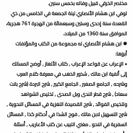
مختصر الخرقي قبيل وفاته بخمس سنين.
توفي ابن هشام الأنصاري ليلة الجمعة في الخامس من ذي
القعدة سنة إحدى وستين وسبعمائة من الهجرة 761 هجرية،
الموافق سنة 1360 من الميلاد،
❅ ابن هشام الأنصاري له مجموعة من الكتب والمؤلفات
أبرزها:
• الإعراب عن قواعد الإعراب , كتاب الألغاز , أوضح المسالك
إلى ألفية ابن مالك , شذور الذهب في معرفة كلام العرب
وشرحه , الجامع الصغير , الجامع الكبير , شرح البردة (شرح بانت
سعاد) , شرح قطر الندى وبل الصدى , تخليص الشواهد
وتلخيص الفوائد , شرح القصيدة اللغزية في المسائل النحوية ,
شرح التسهيل لابن مالك , فوح الشذا في أحكام كذا , المسائل
السفرية في النحو , مغني اللبيب عن كتب الأعاريب , أسئلة