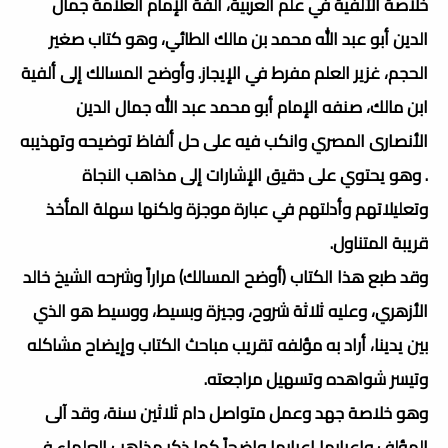
خلاصة الألفية في علم العربية، ألفة الإمام العلامة جمال
الدين أبو عبد الله محمد بن مالك الطائي، وهو كتاب صغير
الحجم، غزير العلم مفرط في الإيجاز. وأوضح المسالك إلى ألفية
ابن مالك، صنفه الإمام أبو محمد عبد الله جمال الدين
الأنصارى المصري وانكب فيه على حل ألفاظ توضيحه وتهذيبه
. وهو يحتوي على دقيق الإشارات إلى مذاهب النجاة
وتعليلاتهم وأدلتهم في عبارة موجزة ولكنها سهلة المأخذ
قريبة المتناول.
وقد طبع هذا الكتاب (أوضح المسالك) مراراً وشرحه الشيخ خالد
الأزهري، وعليه ثلاثة شروح، وجيزة وبسيط، ووسيط هو الذي
بين يدينا، أراد به مؤلفه تقريب مباحث الكتاب وإيضاح مشاكله
وتيسر شواهده وتسهيل مراجعته.
وهو خلاصة جهد وعمل متواصل دام ثلاثين سنة، وقد آلى
المؤلف وإعرابها إعرابها واضحاً كما ذكر مذاهب العلماء في