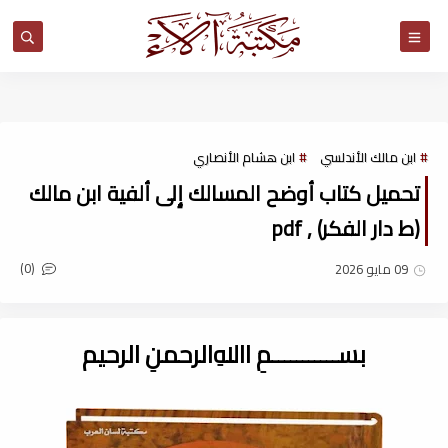
مكتبة آلاء
ابن مالك الأندلسي
ابن هشام الأنصاري
تحميل كتاب أوضح المسالك إِلى ألفية ابن مالك
(ط دار الفكر) , pdf
(0)
09 مايو 2026
بســـــــــــمِ اﷲِالرحمنِ الرحيم