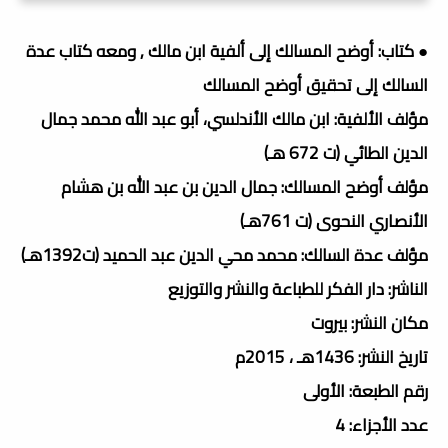
● كتاب: أوضح المسالك إلى ألفية ابن مالك , ومعه كتاب عدة
السالك إلى تحقيق أوضح المسالك
مؤلف الألفية: ابن مالك الأندلسي، أبو عبد الله محمد جمال
الدين الطائي (ت 672 هـ)
مؤلف أوضح المسالك: جمال الدين بن عبد الله بن هشام
الأنصاري النحوى (ت 761هـ)
مؤلف عدة السالك: محمد محي الدين عبد الحميد (ت1392هـ)
الناشر: دار الفكر للطباعة والنشر والتوزيع
مكان النشر: بيروت
تاريخ النشر: 1436هـ ، 2015م
رقم الطبعة: الأولى
عدد الأجزاء: 4