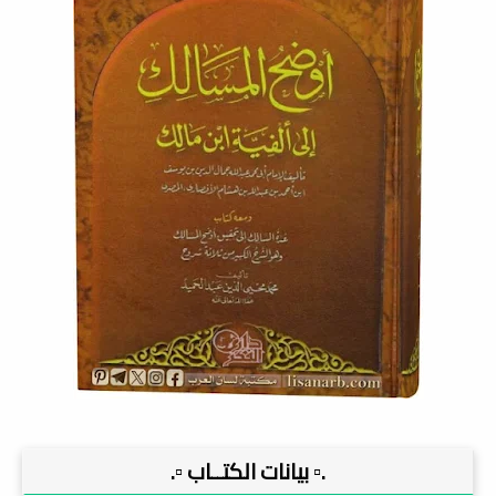
.▫️ بيانات الكتــاب ▫️.