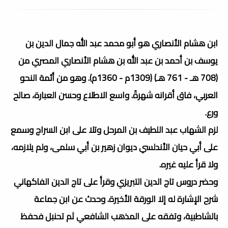
ابن هشام الأنصاري هو أبو محمد عبد الله جمال الدين بن
يوسف بن أحمد بن عبد الله بن هشام الأنصاري المصري من
(708 هـ - 761 هـ) (1309م - 1360م). وهو من أئمة النحو
العربي، فاق أقرانه شهرةً. واسع الاطلاع وحسن العبارة، صالح
ورع.
لزم الشهاب عبد اللطيف بن المرحل وتلا على ابن السراج وسمع
على أبي حيان الأندلسي ديوان زهير بن أبي سلمى، ولم يلازمه،
ولا قرأ عليه غيره.
وحضر دروس تاج الدين التبريزي وقرأ على تاج الدين الفاكهاني
شرح الإشارة له إلا الورقة الأخيرة. وحدث عن ابن جماعة
بالشاطبية، وتفقه على المذهب الشافعي ثم تحنبل فحفظ