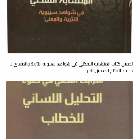
تحميل كتاب المتشابه اللفظي في شواهد سيبويه النثرية والمعنى لـ
د. عبد الفتاح الحموز , pdf