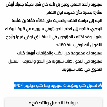
سيبويه رائحة التفاح، وقيل بل لأنه كان شابًا نظيفًا جميلًا أبيضَ
مشربًا بحمرة كأن خدوده لون التفاح.
اتجه إلى دراسة الفقه والحديث حتى خطّأه حَمَّادُ بن سَلَمة
البصري، فاتجه إلى تعلم النحو ,توفي سيبويه في قرية البيضاء
بشيراز، وقد اختلف المؤرخون في السنة التي توفي فيها وأرجح
الأقوال أنه توفي سنة 180هـ.
سيبويه له مجموعة من الكتب والمؤلفات أبرزها: كتاب
سيبويه في النحو , كتاب سيبويه من النحو والصرف , التمثيل
النحوي في كتاب سيبويه.
📥 تحميل كتب ومؤلفات سيبويه وما كتب حولهم (PDF)
.▫️ روابط التحميل والتصفح ▫️.