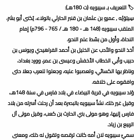
🏷️ التعريف بـ سيبويه (ت 180هـ):
سِيبَوَيْه , عمرو بن عثمان بن قنبر الحارثي بالولاء، يُكنى أبو بشر،
الملقب سيبويه (148 هـ - 180 هـ / 765 - 796م) إمام
النحاة، وأول من بسّط علم النحو.
أخذ النحو والأدب عن الخليل بن أحمد الفراهيدي ويونس بن
حبيب وأبي الخطاب الأخفش وعيسى بن عمر، وورد بغداد،
وناظر بها الكسائي، وتعصبوا عليه، وجعلوا للعرب جعلا حتى
وافقوه على خلافه.
وُلد سيبويه في قرية البيضاء في بلاد فارس في سنة 148هـ،
وقيل غير ذلك. نشأ سيبويه بالبصرة بعد أن رحلت أسرته من بلاد
فارس إليها، وهو مولى بني الحارث بن كعب، وقيل مولى آل
الربيع بن زياد.
سميّ سيبويه لان أمه كانت ترقصه وتقول له ذلك، ومعنى