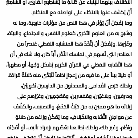
الاختلاف بينهما للإنباء عن دَلالَةِ ما يَسْتَطِيع القارئ، أو السَّامِعُ
أَنْ يَكشف عنها بالاتكاء على تواصله مع المتكلم.
وما يُمْكِنُ أَنْ يُؤَثر في هذا النص من مؤثرات خارجية، وما له
وشيج به من العلوم الأخرى كعلوم النفس، والاجتماع، والبيئة،
وغَيْرها. ويُمْكِنُ أَنْ يُتَّخَذَ هذا المتشابه اللفظي عُنصراً من
العناصر التي تُسهم في تماسك النَّصَّ أَياً كان. ولا شك في أن
هذا التّشابه اللفظي في القرآن الكريم يُشكل وَجْهاً، أو مظهراً،
أو دليلاً بيناً على ما فيه من إعجازِ نظماً تَتَبَدَّى منه دَلالَةٌ مُرادَة.
ولذلك حَرَص القُدامى والمحدثون من الدارسين نَحْوِييْنَ،
وصرفيين، وبلاغيّين، ومُفسرين، ومُعْجَمِيين، وغَيْرَهم على
إيلائه ما هو قمين به من حَيْثُ الجَمْعُ، والتصنيف، والكَشْفُ
عن مواطِنِ التَّشابه والاخْتِلافِ، وما يَمْكُنُ ورَاءَه من دلالةٍ
ونَظْم، وغَير ذلك، ولذلك يُطالعنا بَعْضُهم بإفراد تأليف، أو أَمْكِنَة
فيها لهذا التّشابه تَجمَعُ في أثنائها ما يُمْكِنُ أَنْ يَدُورُ في فلكه