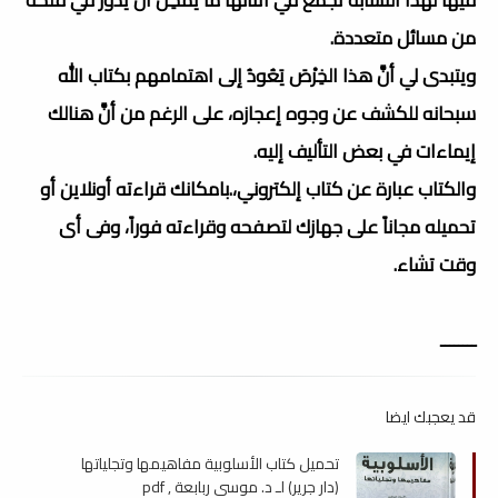
من مسائل متعددة.
ويتبدى لي أنَّ هذا الخِرْصَ يَعُودُ إلى اهتمامهم بكتاب الله
سبحانه للكشف عن وجوه إعجازه، على الرغم من أنَّ هنالك
إيماءات في بعض التأليف إليه.
والكتاب عبارة عن كتاب إلكتروني،.بامكانك قراءته أونلاين أو
تحميله مجاناً على جهازك لتصفحه وقراءته فوراً، وفى أى
وقت تشاء.
ــــــــ
قد يعجبك ايضا
تحميل كتاب الأسلوبية مفاهيمها وتجلياتها
(دار جرير) لـ د. موسى ربابعة , pdf