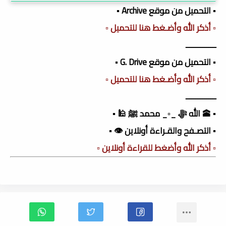
▪️ التحميل من موقع Archive ▪️
▫️ أذكر الله وأضـغط هنا للتحميل ▫️
ـــــــــــــــ
▪️ التحميل من موقع G. Drive ▪️
▫️ أذكر الله وأضـغط هنا للتحميل ▫️
ـــــــــــــــ
▪️ 🕋 الله ﷻ _▫️_ محمد ﷺ 🕌 ▪️
▪️ التصـفح والقـراءة أونلاين 👁️ ▪️
▫️ أذكر الله وأضغط للقراءة أونلاين ▫️