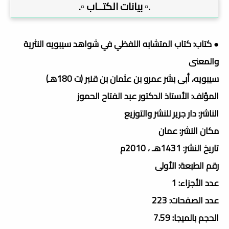
.▫️ بيانات الكتــاب ▫️.
● كتاب: كتاب المتشابه اللفظي في شواهد سيبويه النثرية
والمعنى
سيبويه، أبى بشر عمرو بن عثمان بن قنبر (ت 180هـ)
المؤلف: الأستاذ الدكتور عبد الفتاح الحموز
الناشر: دار جرير للنشر والتوزيع
مكان النشر: عمان
تاريخ النشر: 1431هـ ، 2010م
رقم الطبعة: الأولى
عدد الأجزاء: 1
عدد الصفحات: 223
الحجم بالميجا: 7.59