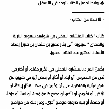
📥 روابط تحميل الكتاب توجد فى الأسفل.
ـــــــــــــــــــــــــــــــــ
▫️ 📘 نبذة عن الكتاب ▫️
ــــــــ
كتاب " كتاب المتشابه اللفظي في شواهد سيبويه النثرية
والمعنى " سيبويه، أبى بشر عمرو بن عثمان بن قنبر | إعداد
الأستاذ الدكتور عبد الفتاح الحموز.
يَكْمُنُ المراد بالمتشَابِه اللفظي في تَكْرِيرِ جُمْلَةٍ، أو أكثر في
نَص من النصوص، أو آية، أو أَكْثَرَ، أو بعض آيةٍ في سُوْرَةٍ من
سُوَرٍ قرآنية بالفاظها، على أنْ يَكُون في هذا المُكَرِّرِ زِيادَةٌ، أو
نَقْصُ، أو تَقْدِيم، أو تأخير، أو وضع كلمةٍ فِعلاً، أو اساً، أو حَرْفاً،
أو جمعاً، أو بنية صرفية موضع أخرى، وغير ذلك من مواضع