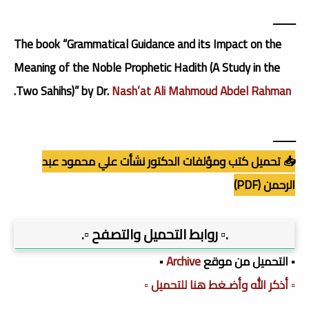
ــــــــ
The book “Grammatical Guidance and its Impact on the
Meaning of the Noble Prophetic Hadith (A Study in the
.
Two Sahihs)” by Dr.
Nash’at Ali Mahmoud Abdel Rahman
ــــــــ
📥 تحميل كتب ومؤلفات الدكتور نشأت علي محمود عبد
الرحمن (PDF)
.▫️ روابط التحميل والتصفح ▫️.
▪️ التحميل من موقع
Archive
▪️
▫️ أذكر الله وأضـغط هنا للتحميل ▫️
ـــــــــــــــ