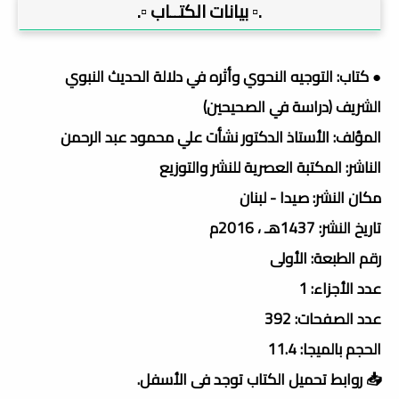
.▫️ بيانات الكتــاب ▫️.
● كتاب: التوجيه النحوي وأثره في دلالة الحديث النبوي
الشريف (دراسة في الصحيحين)
المؤلف: الأستاذ الدكتور نشأت علي محمود عبد الرحمن
الناشر: المكتبة العصرية للنشر والتوزيع
مكان النشر: صيدا - لبنان
تاريخ النشر: 1437هـ ، 2016م
رقم الطبعة: الأولى
عدد الأجزاء: 1
عدد الصفحات: 392
الحجم بالميجا: 11.4
📥 روابط تحميل الكتاب توجد فى الأسفل.