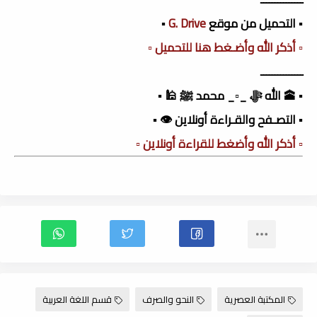
▪️ التحميل من موقع
G. Drive
▪️
▫️ أذكر الله وأضـغط هنا للتحميل ▫️
ـــــــــــــــ
▪️ 🕋 الله ﷻ _▫️_ محمد ﷺ 🕌 ▪️
▪️ التصـفح والقـراءة أونلاين 👁️ ▪️
▫️ أذكر الله وأضغط للقراءة أونلاين ▫️
المكتبة العصرية
النحو والصرف
قسم اللغة العربية