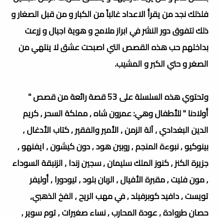
فلذلك نجد من يقرأ الاعداد غالباً من الكبار و من قبل الصغار و
ذلك لتفوق دور النشر في ابراز ملامح و هوية اجيال و زرعت
بداخلهم حب هذه القصص التي اصبحت عشق لا ينتهي من
الصغر و حتي الكبر و المشيب.
وتحتوي هذه السلسلة على 53 قصة رائعة من قصص "
أولادنا " للأطفال وهي: عمرون شاه , مملكة السحر , كريم
الدين البغدادي , آلة الزمن , الأمير والفقير , كتاب الأدغال ,
بينوكيو , نبوءة المنجم , روبين هود , دون كيشون , ايفنهو ,
جزيرة الكنز , كنوز الملك سليمان , سجين زندا , الزنبقة السوداء
, مون فليت , مقبرة الأفيال , الربان بلود , تيودورا , أوليفر
تويست , دافيد كوبرفيلد , في مهب الريح , الفخ الذهبي,
حصان طروادة , عودة المحارب , نساء صغيرات , توم سوير ,