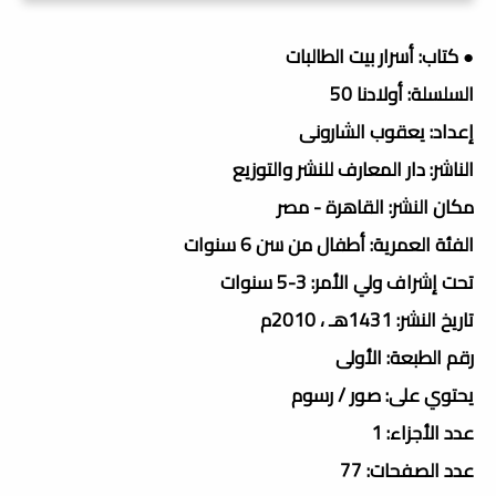
● كتاب: أسرار بيت الطالبات
السلسلة: أولادنا 50
إعداد: يعقوب الشارونى
الناشر: دار المعارف للنشر والتوزيع
مكان النشر: القاهرة - مصر
الفئة العمرية: أطفال من سن 6 سنوات
تحت إشراف ولي الأمر: 3-5 سنوات
تاريخ النشر: 1431هـ ، 2010م
رقم الطبعة: الأولى
يحتوي على: صور / رسوم
عدد الأجزاء: 1
عدد الصفحات: 77