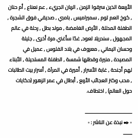
الأربعة الذين سرقوا الزمن , الربان الجريء , عم نعناع , أم حنان
, كوخ العم توم , سميراميس , بامبي , صديقي فوق الشجرة ,
الطفلة المدللة , الأرض الغامضة , مولد بطل , رحلة في عالم
المجهول , سندريلا تعود, غدًا سأغني مرة أخرى , جليلة
وحسان اليماني , معروف في بلاد الفلوس , عميل في
المصيدة , منيرة وقطتها شمسة , الطفلة المستحيلة , الأبناء
لهم أجنحة , غابة الأسرار , أميرة في المرآة , أسرار بيت الطالبات
, محب وكنز العجائب الأربع , أبطال في عمر الزهور (حكايات
حول العالم) , اختطاف.
ــــــــــــــــــــــــــــــــــــــ
▫️ ✒️ نبذة عن الناشر : ▫️
ـــــــ