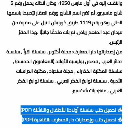
وانتقلت إليه في أول مارس 1950، وكان آنذاك يحمل رقم 5
شارع ماسبيرو. ثم تغير اسم الشارع ورقم العقار ليُصبحا باسمها
الحالي وهو رقم 1119 طريق كورنيش النيل على مقربة من
ميدان عبد المنعم رياض. ثم بنَت ملحقًا جانبيًّا لهذا المقرِّ
الرئيس.
من إصداراتها دار المعارف: مجلة أكتوبر , سلسلة اقرأ , سلسلة
ذخائر العرب , قصص بوليسية للأولاد (المغامرون الخمسة) ,
سلسلة المكتبة الخضراء , مجلة سندباد , مكتبة الدراسات
الأدبية , سلسلة نوابغ الفكر العربي , سلسلة نوابغ الفكر
الغربي , مسرحيات شكسبير.
📥 تحميل كتب سلسلة أولادنا للأطفال والناشئة (PDF)
📥 تحميل كتب وإصدارات دار المعارف بالقاهرة (PDF)