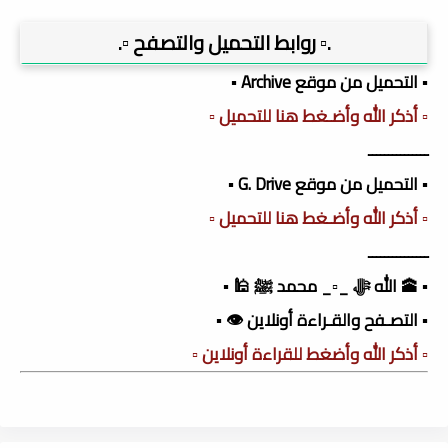
.▫️ روابط التحميل والتصفح ▫️.
▪️ التحميل من موقع Archive ▪️
▫️ أذكر الله وأضـغط هنا للتحميل ▫️
ـــــــــــــــ
▪️ التحميل من موقع G. Drive ▪️
▫️ أذكر الله وأضـغط هنا للتحميل ▫️
ـــــــــــــــ
▪️ 🕋 الله ﷻ _▫️_ محمد ﷺ 🕌 ▪️
▪️ التصـفح والقـراءة أونلاين 👁️ ▪️
▫️ أذكر الله وأضغط للقراءة أونلاين ▫️