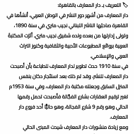
🏷️ التعريف بـ دار المعارف بالقاهرة:
دار المعارف من أشهر دور النشر في الوطن العربي، أنشأها في
القاهرة صاحبُها الناشر اللبناني نجيب متري في سنة 1890،
وتولى إدارتها من بعده ولده شفيق نجيب متري. أثرَت المكتبةَ
العربية بروائع المطبوعات الأدبية والثقافية وكنوز التراث
العربي والإسلامي.
في سنة 1910 حدث تطوير لدار المعارف للطباعة بأن أصبحت
دار المعارف للنشر، وقد تم ذلك بعد استئجار دكان بنفس
المنزل السابق وجعلته مكتبة دار المعارف. وفي سنة 1953م
تغير ترقيم العقارات بشارع الفجَّالة فأصبحت تحمل رقمها
الحالي وهو رقم 9 شارع الفجالة، وهو حاليًّا أحد فروع دار
المعارف.
ومع زيادة منشورات دار المعارف شيدت المبنى الحالي