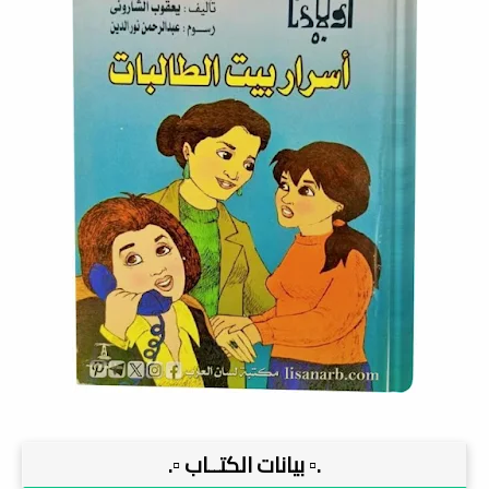
.▫️ بيانات الكتــاب ▫️.