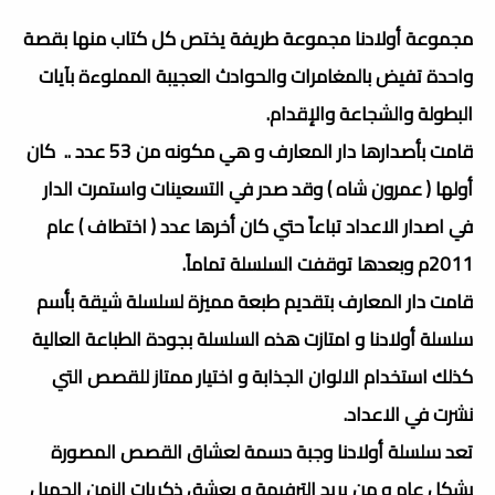
مجموعة أولادنا مجموعة طريفة يختص كل كتاب منها بقصة
واحدة تفيض بالمغامرات والحوادث العجيبة المملوءة بآيات
البطولة والشجاعة والإقدام.
قامت بأصدارها دار المعارف و هي مكونه من 53 عدد .. كان
أولها ( عمرون شاه ) وقد صدر في التسعينات واستمرت الدار
في اصدار الاعداد تباعاً حتي كان أخرها عدد ( اختطاف ) عام
2011م وبعدها توقفت السلسلة تماماً.
قامت دار المعارف بتقديم طبعة مميزة لسلسلة شيقة بأسم
سلسلة أولادنا و امتازت هذه السلسلة بجودة الطباعة العالية
كذلك استخدام الالوان الجذابة و اختيار ممتاز للقصص التي
نشرت في الاعداد.
تعد سلسلة أولادنا وجبة دسمة لعشاق القصص المصورة
بشكل عام و من يريد الترفيهة و يعشق ذكريات الزمن الجميل