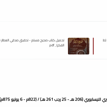
(ط
تحميل كتاب صحيح مسلم - تحقيق صدقي العطار (د
الفكر) , pdf
أبو الحسين مسلم بن الح