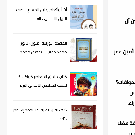
أقرأ وأتعلم (دليل المعلم) الصف
الأول الابتدائى ، pdf
ن آل
القاعدة النورانية (ملون) لـ نور
له بن عمر
محمد حقاني - تحقيق محمد
الراعى ، pdf
كتاب ملحق المعاصر كونكت 6
مولفات؟
للصف السادس الابتدائى الترم
سس
الأول 2024م ، pdf
اء.
كيف تقتن الصرف؟ لـ أحمد إسكندر
، pdf
يفة فضلا
هم