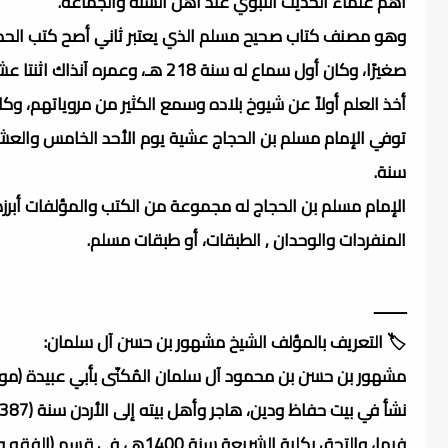
أهم علماء الحديث النبوي عند أهل السنة والجماعة.
صغيرًا، وكان أول سماع له سنة 218 هـ، وعمره آنذاك اثنتا عشرة سنة.
أخذ العلم أولاً عن شيوخ بلاده وسمع الكثير من مروياتهم، وك
سنة.
الإمام مسلم بن الحجاج له مجموعة من الكتب والمؤلفات أبرزها
المنفردات والوحدان , الطبقات، أو طبقات مسلم.
ــــــــ
🏷️ التعريف بالمؤلف الشيخ مشهور بن حسن آل سلمان:
مشهور بن حسن بن محمود آل سلمان المُكنّى بأبي عبيدة (مواليد سنة 1380هـ - 1960م) شيخ ومُحقّق فلسطيني م
فيها، والتحق بكلية الشريعة سنة 1400هـ، في قسم (الفقه وأصوله).