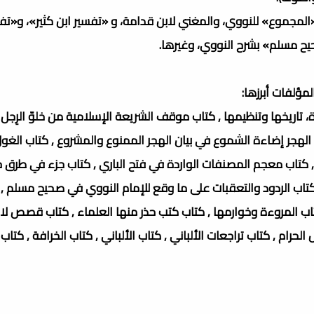
«المجموع» للنووي، والمغني لابن قدامة، و «تفسير ابن كثير»، و«تف
يح مسلم» بشرح النووي، وغيرها.
ؤلفات أبرزها:
، تاريخها وتنظيمها , كتاب موقف الشريعة الإسلامية من خلوّ الرِجل 
 الهجر إضاءة الشموع في بيان الهجر الممنوع والمشروع , كتاب الغول
كتاب معجم المصنفات الواردة في فتح الباري , كتاب جزء في طرق ح
 كتاب الردود والتعقبات على ما وقع للإمام النووي في صحيح مسلم ,
اب المروءة وخوارمها , كتاب كتب حذر منها العلماء , كتاب قصص لا ت
حرام , كتاب تراجعات الألباني , كتاب الألباني , كتاب الخرافة , كتا