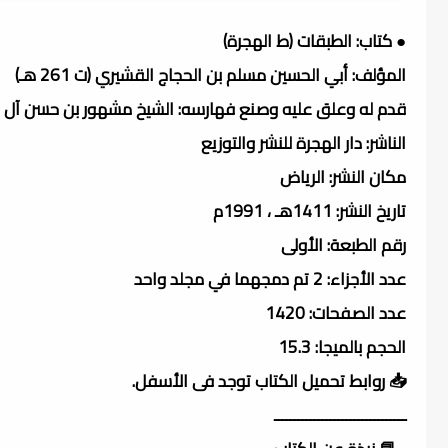
● كتاب: الطبقات (ط الهجرة)
المؤلف: أبي الحسين مسلم بن الحجاج القشيري (ت 261 هـ)
قدم له وعلق عليه وصنع فهارسه: الشيخ مشهور بن حسن آل س
الناشر: دار الهجرة للنشر والتوزيع
مكان النشر: الرياض
تاريخ النشر: 1411هـ ، 1991م
رقم الطبعة: الأولى
عدد الأجزاء: 2 تم دمجهما في مجلد واحد
عدد الصفحات: 1420
الحجم بالميجا: 15.3
📥 روابط تحميل الكتاب توجد فى الأسفل.
ـــــــــــــــــــــــــــــــــ