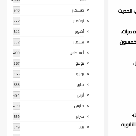
لحفّاظ،(2) ولد في نيسابور، طلب الحديث
ديسمبر
240
نوفمبر
272
 مرات.
أكتوبر
344
وافق 6 يوليو 875م، وعمره خمس وخمسون
سبتمبر
352
أغسطس
400
,
يوليو
267
يونيو
365
مايو
638
أبريل
494
مارس
459
فبراير
389
 وكانت دراسته الثانوية
يناير
319