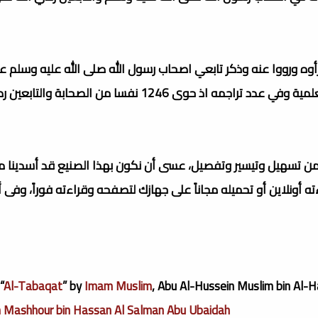
رأوه ورووا عنه وذكر تابعي اصحاب رسول الله صلى الله عليه وسلم ع
طبقاتهم وازمانهم وبلدانهم . فاصبح الكتاب كبير في قيمته العلمية وفي عدد تراجمه اذ حوى 1246 نفسا من ال
 من تسهيل وتيسير وتفصيل، عسى أن نكون بهذا الصنيع قد أسدينا مع
ءته أونلاين أو تحميله مجاناً على جهازك لتصفحه وقراءته فوراً، وفى
“
Al-Tabaqat
” by
Imam Muslim
, Abu Al-Hussein Muslim bin Al-H
h Mashhour bin Hassan Al Salman Abu Ubaidah