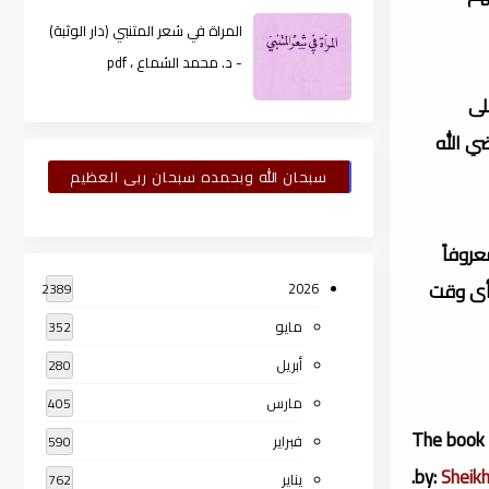
المراة في شعر المتنبي (دار الوثبة)
- د. محمد الشماع ، pdf
لى
صحابة والتابعين رضي الله
سبحان الله وبحمده سبحان ربى العظيم
روفاً
 أى وقت
2026
2389
مايو
352
أبريل
280
مارس
405
The book 
فبراير
590
.
by:
Sheik
يناير
762