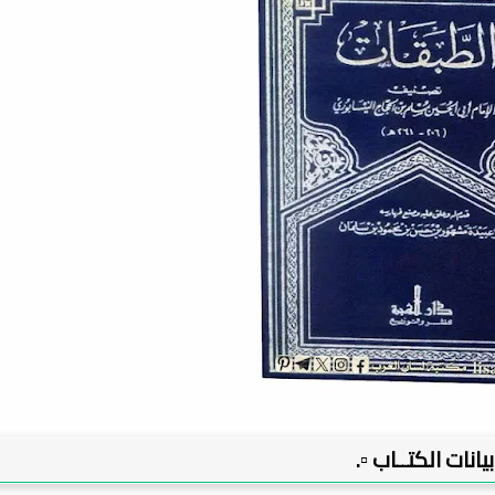
 بيانات الكتــاب ▫️.