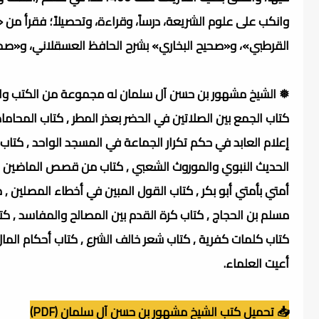
وانكب على علوم الشريعة، درساً، وقراءة، وتحصيلاً؛ فقرأ من 
القرطبي»، و«صحيح البخاري» بشرح الحافظ العسقلاني، و«صح
❅ الشيخ مشهور بن حسن آل سلمان له مجموعة من الكتب والم
كتاب الجمع بين الصلاتين في الحضر بعذر المطر , كتاب المحاماة
إعلام العابد في حكم تكرار الجماعة في المسجد الواحد , كتاب
الحديث النبوي والموروث الشعبي , كتاب من قصص الماضين , 
أمتي بأمتي أبو بكر , كتاب القول المبين في أخطاء المصلين ,
مسلم بن الحجاج , كتاب كرة القدم بين المصالح والمفاسد , كت
كتاب كلمات كفرية , كتاب شعر خالف الشرع , كتاب أحكام المال ال
أعيت العلماء.
📥 تحميل كتب الشيخ مشهور بن حسن آل سلمان (PDF)