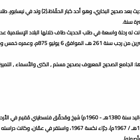
وهو مصنف كتاب صحيح مسلم الذي يعتبر ثاني أصح كتب الحديث بعد صحيح البخاري، وهو أحد كبار ا
انت له رحلة واسعة في طلب الحديث طاف خلالها البلاد الإسلامية عدة
توفي الإمام مسلم بن الحجاج عشية يوم الأحد الخامس والعشرين من رجب سنة 261 هـ، الم
: الجامع الصحيح المعروف بصحيح مسلم , الكنى والأسماء , التمييز 
ُقيم في الأردن.
نشأ في بيت حفاظ ودين، هاجر وأهل بيته إلى الأردن سنة (1387هـ / 1967م)، جرّاء نكسة 1967، واستقر في عمّان،