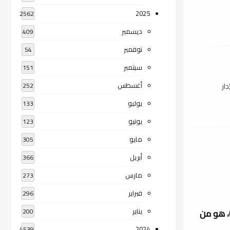
2025
2562
ديسمبر
409
نوفمبر
54
سبتمبر
151
أغسطس
ار
252
يوليو
133
يونيو
123
مايو
305
أبريل
366
مارس
273
فبراير
296
يناير
جاج بن مسلم بن وَرْدٍ بن كوشاذ القشيري النيسابوري (206 هـ - 25 رجب 261 هـ) / (822م - 6 يوليو 875م)، هو من
200
2024
4539