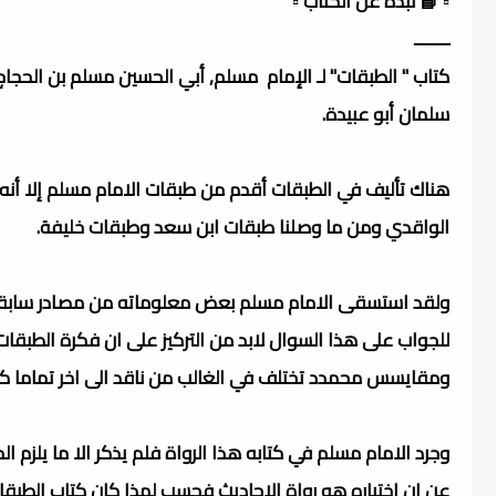
▫️ 📘 نبذة عن الكتاب ▫️
ــــــــ
كتاب " الطبقات" لـ الإمام مسلم, أبي الحسين مسلم بن الحج
سلمان أبو عبيدة.
هناك تأليف في الطبقات أقدم من طبقات الامام مسلم إلا أنه ل
الواقدي ومن ما وصلنا طبقات ابن سعد وطبقات خليفة.
ولقد استسقى الامام مسلم بعض معلوماته من مصادر سابقة
للجواب على هذا السوال لابد من التركيز على ان فكرة الطبق
ومقايسس محمدد تختلف في الغالب من ناقد الى اخر تماما كما
وجرد الامام مسلم في كتابه هذا الرواة فلم يذكر الا ما يلزم ا
عن ان اختياره هو رواة الاحاديث فحسب لهذا كان كتاب الطبقا