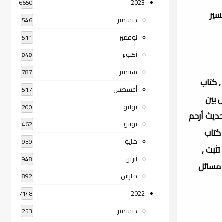
2023
6650
سير
ديسمبر
546
نوفمبر
511
أكتوبر
848
سبتمبر
787
, كتاب
أغسطس
517
 بين
يوليو
200
ديث أرحم
يونيو
462
 كتاب
مايو
939
ثبت ,
أبريل
948
ب مسائل
مارس
892
2022
7148
ديسمبر
253