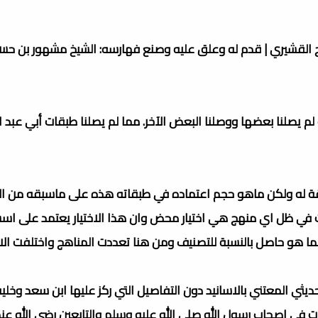
اج القشيري | قدم له وعلق عليه وصنع فهارسه: الشيخ مشهور بن حس
م يصلنا بعضها ووصلنا البعض الآخر. مما لم يصلنا طبقات أبي عبد ال
 له ولكن ماهو حجم اعتماده في طبقاته هذه على ماسبقه من ال
ات في ظل اي منهج هي اختيار محض وان هذا الاختيار يعتمد على ا
 هو حاصل بالنسبة للتصنيف ومن هنا تعددت المناهج واختلفت الار
لحديثي المعتني بالاسانيد دون التفاصيل التي ركز عليها ابن سعد وخل
ت في اصحاب رسول الله صلى الله عليه وسلم والتابعين رضي الله عن