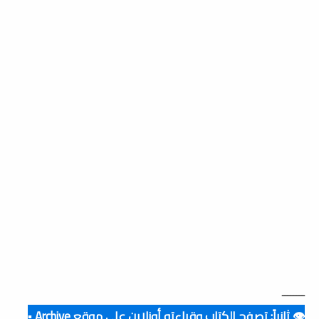
ــــــــ
👁️ ثانياً: تصفح الكتاب وقراءته أونلاين على موقع Archive ▪️