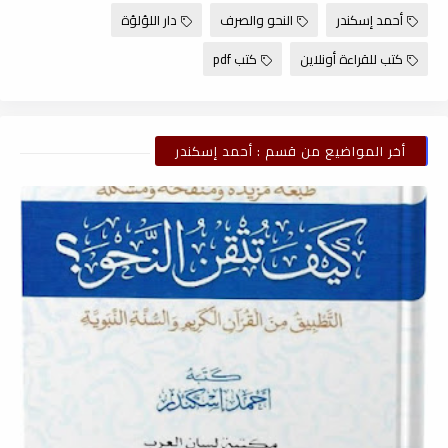
أحمد إسكندر
النحو والصرف
دار اللؤلؤة
كتب للقراءة أونلاين
كتب pdf
أخر المواضيع من قسم : أحمد إسكندر