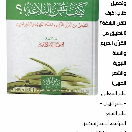
وتحميل
كتاب: كيف
تتقن البلاغة؟
(التطبيق من
القرآن الكريم
والسنة
النبوية
والشعر
العربى)
علم المعانى
- علم البيلن -
علم البديع
المؤلف: أحمد إسكندر