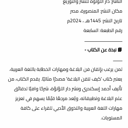
الناشر: دار اللؤلؤة للنشر والتوزيع
مكان النشر: المنصورة، مصر
تاريخ النشر: 1445هـ ، 2024م
رقم الطبعة: السابعة
ـــــــــــــــــــــــــــــــــ
📘 نبذة عن الكتاب
▫️
ــــــــ
لمن يرغب بإتقان فن البلاغة ومهارات الخطابة باللغة العربية،
يعتبر كتاب 'كيف تتقن البلاغة' مصدرًا مثاليًا. يقدم الكتاب، من
تأليف أحمد إسكندري ونشر دار اللؤلؤة، شرحًا وافيًا لدقائق
علم البلاغة وتطبيقاته، ويُعد مرجعًا قيّمًا يسهم في تعزيز
مهارات اللغة العربية والتذوق الأدبي للقراء على كافة
المستويات.