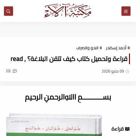
مكتبة آلاء
أحمد إسكندر
النحو والصرف
قراءة وتحميل كتاب كيف تتقن البلاغة؟ , read
(0)
09 مايو 2026
بســـــــــــمِ اﷲِالرحمنِ الرحيم
📖 قراءة