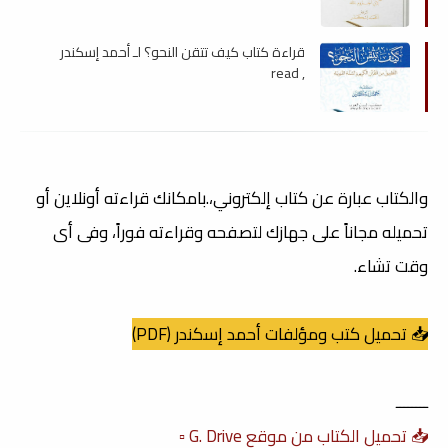
قراءة كتاب كيف تتقن النحو؟ لـ أحمد إسكندر
, read
والكتاب عبارة عن كتاب إلكتروني،.بامكانك قراءته أونلاين أو
تحميله مجاناً على جهازك لتصفحه وقراءته فوراً، وفى أى
وقت تشاء.
📥 تحميل كتب ومؤلفات أحمد إسكندر (PDF)
ــــــــ
📥 تحميل الكتاب من موقع G. Drive ▫️