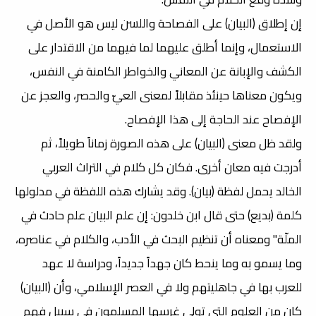
إن إطلاق (البيان) على الفصاحة واللسن ليس هو الأصل في
الاستعمال، وإنما أطلق عليهما لما فيهما من الاقتدار على
الكشف والإبانة عن المعاني والخواطر الكامنة في النفس،
ويكون معناها حينئذ مقابلاً لمعنى العيّ والحصر، والعجز عن
الإفصاح عند الحاجة إلى هذا الإفصاح.
ولقد ظل معنى (البيان) على هذه الصورة زماناً طويلاً، ثم
أدرجت فيه معان أخرى. فكان كل كلام في التراث العربي
الخالد يحمل لفظة (بيان). وقد يشارك هذه اللفظة في مدلولها
كلمة (بديع) حتى قال ابن خلدون: إن علم البيان علم حادث في
الملّة" ومعناه أن تنظيم البحث في الأدب، والكلام في عناصره،
وما يسمو به وما ينحط كان جهداً جديداً، ودراسة لا عهد
للعرب بها في جاهليتهم ولا في العصر الإسلامي، وأن (البيان)
كان من العلوم التي تولى غرسها المسلمون في سبيل فهم