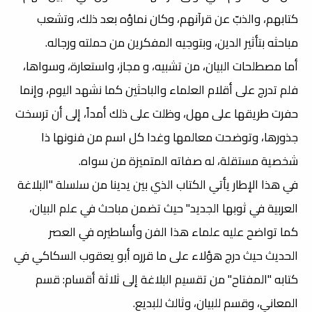
كتابهم، والذبّ عن قرآنهم، وكان نماؤه بعد ذلك، وتشعب
مباحثه بتأثير الدين، وبتوجيه المفكرين من حملته ورجاله.
أما مصطلحات البيان، من تشبيه، و مجاز، واستعارة، وسواها،
فلم تدرج على أقلام العلماء والباحثين كما نشهد اليوم، وإنما
حفرت طريقها على مهل، وظلت على ذلك أمداً، إلى أن ترسخت
جذورها، وتوضحت معالمها وغدا كل اسم من فنونها ذا
شخصية مستقلة، له صفاته المتميزة من سواه.
في هذا الإطار يأتي الكتاب الذي بين يدينا من سلسلة "البلاغة
العربية في ثوبها الجديد" حيث تضمن مباحث في علم البيان،
كما تواضح عليه علماء هذا الفن وأساطيره في العصر
الحديث حيث درج هؤلاء على ما قرره أبو يعقوب السكاكي في
كتابه "المفتاح" من تقسيم البلاغة إلى ثلاثة أقسام: قسم
المعاني، وقسم للبيان، وثالث للبديع.