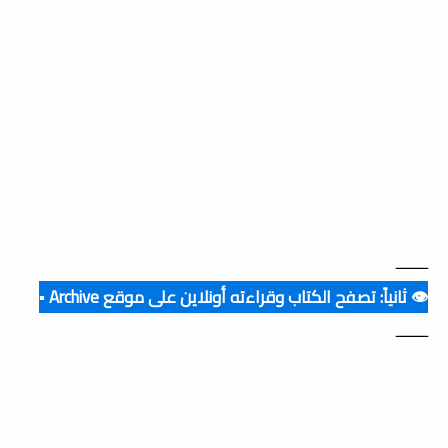
ــــــــ
👁️ ثانياً: تصفح الكتاب وقراءته أونلاين على موقع Archive ▪️
ــــــــ