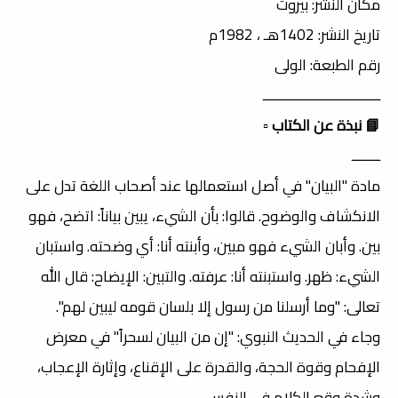
مكان النشر: بيروت
تاريخ النشر: 1402هـ ، 1982م
رقم الطبعة: الولى
ـــــــــــــــــــــــــــــــــ
📘 نبذة عن الكتاب
▫️
ــــــــ
مادة "البيان" في أصل استعمالها عند أصحاب اللغة تدل على
الانكشاف والوضوح. قالوا: بأن الشيء، يبين بياناً: اتضح، فهو
بين. وأبان الشيء فهو مبين، وأبنته أنا: أي وضحته. واستبان
الشيء: ظهر. واستبنته أنا: عرفته. والتبين: الإيضاح: قال الله
تعالى: "وما أرسلنا من رسول إلا بلسان قومه ليبين لهم".
وجاء في الحديث النبوي: "إن من البيان لسحراً" في معرض
الإفحام وقوة الحجة، والقدرة على الإقناع، وإثارة الإعجاب،
وشدة وقع الكلام في النفس.