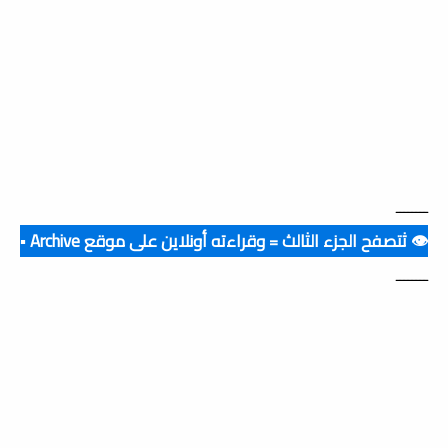
ــــــــ
👁️ ثتصفح الجزء الثالث = وقراءته أونلاين على موقع Archive ▪️
ــــــــ