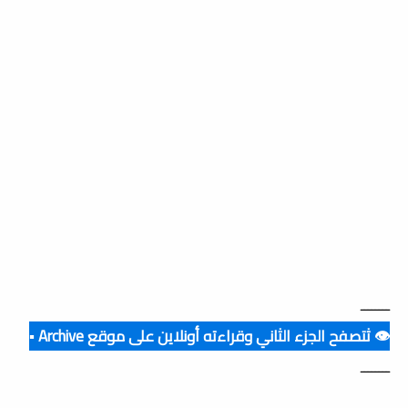
ــــــــ
👁️ ثتصفح الجزء الثاني وقراءته أونلاين على موقع Archive ▪️
ــــــــ