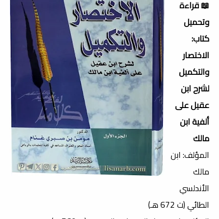
📖 قراءة
وتحميل
كتاب:
الاختصار
والتكميل
لشرح ابن
عقيل على
ألفية ابن
مالك
المؤلف: ابن
مالك
الأندلسي
الطائي (ت 672 هـ)