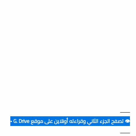
ــــــــ
👁️ تصفح الجزء الثاني وقراءته أونلاين على موقع G. Drive ▪️
ــــــــ