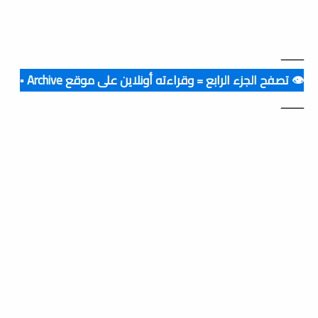
ــــــــ
👁️ تصفح الجزء الرابع = وقراءته أونلاين على موقع Archive ▪️
ــــــــ