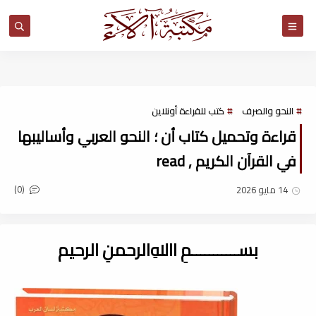
مكتبة آلاء
النحو والصرف
كتب للقراءة أونلاين
قراءة وتحميل كتاب أن ؛ النحو العربي وأساليبها
في القرآن الكريم , read
(0)
14 مايو 2026
بســـــــــــمِ اﷲِالرحمنِ الرحيم