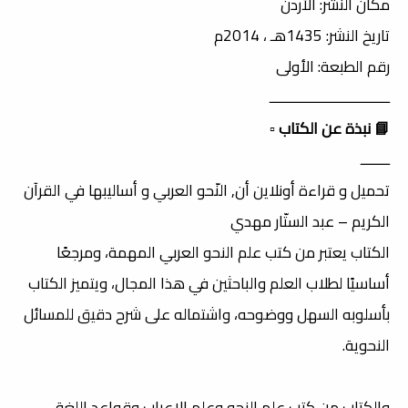
مكان النشر: الأردن
تاريخ النشر: 1435هـ ، 2014م
رقم الطبعة: الأولى
ـــــــــــــــــــــــــــــــــ
📘 نبذة عن الكتاب
▫️
ــــــــ
تحميل و قراءة أونلاين أن, النّحو العربي و أساليبها في القرآن
الكريم – عبد الستّار مهدي
الكتاب يعتبر من كتب علم النحو العربي المهمة، ومرجعًا
أساسيًا لطلاب العلم والباحثين في هذا المجال، ويتميز الكتاب
بأسلوبه السهل ووضوحه، واشتماله على شرح دقيق للمسائل
النحوية.
والكتاب من كتب علم النحو وعلم الإعراب وقواعد اللغة