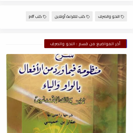
النحو والصرف
كتب للقراءة أونلاين
كتب pdf
أخر المواضيع من قسم : النحو والصرف