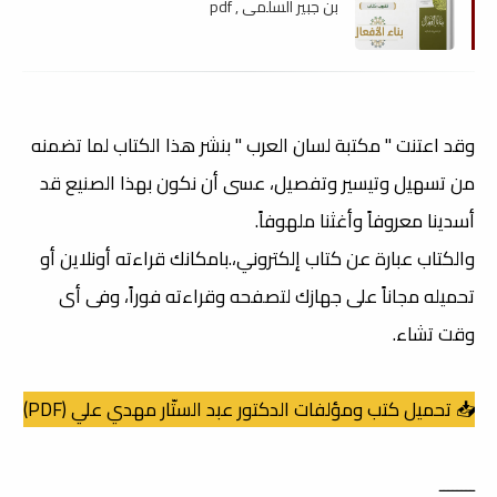
بن جبير السلمى , pdf
وقد اعتنت " مكتبة لسان العرب " بنشر هذا الكتاب لما تضمنه
من تسهيل وتيسير وتفصيل، عسى أن نكون بهذا الصنيع قد
أسدينا معروفاً وأغثنا ملهوفاً.
والكتاب عبارة عن كتاب إلكتروني،.بامكانك قراءته أونلاين أو
تحميله مجاناً على جهازك لتصفحه وقراءته فوراً، وفى أى
وقت تشاء.
📥 تحميل كتب ومؤلفات الدكتور عبد الستّار مهدي علي (PDF)
ــــــــ