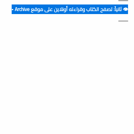
👁️ ثانياً: تصفح الكتاب وقراءته أونلاين على موقع Archive ▪️
ــــــــ