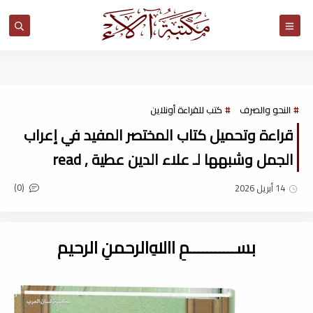
مكتبة آلاء
النحو والصرف
كتب للقراءة أونلاين
قراءة وتحميل كتاب المختصر المفيد في إعراب
الجمل وشبهها لـ علاء الدين عطية , read
(0)
14 أبريل 2026
بســـــــــــمِ اﷲِالرحمنِ الرحيم