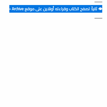
ــــــــ
👁️ ثانياً: تصفح الكتاب وقراءته أونلاين على موقع Archive ▪️
ــــــــ