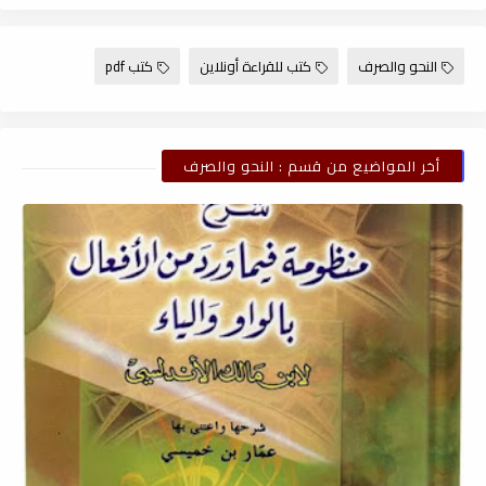
النحو والصرف
كتب للقراءة أونلاين
كتب pdf
أخر المواضيع من قسم : النحو والصرف