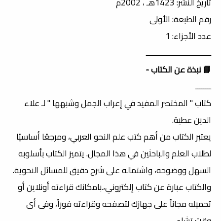
تاريخ النشر: 1423هـ ، 2002م
رقم الطبعة: الأولى
عدد الأجزاء: 1
ـــــــــــــــــــــــــــــــــ
📘 نبذة عن الكتاب
▫️
ــــــــ
كتاب " المختصر المفيد في إعراب الجمل وشبهها " لـ علاء
الدين عطية.
يعتبر الكتاب من أهم كتب علم النحو العربي، ومرجعًا أساسيًا
لطلاب العلم والباحثين في هذا المجال. يتميز الكتاب بأسلوبه
السهل ووضوحه، واشتماله على شرح دقيق للمسائل النحوية.
والكتاب عبارة عن كتاب إلكتروني،.بامكانك قراءته أونلاين أو
تحميله مجاناً على جهازك لتصفحه وقراءته فوراً، وفى أى
وقت تشاء.