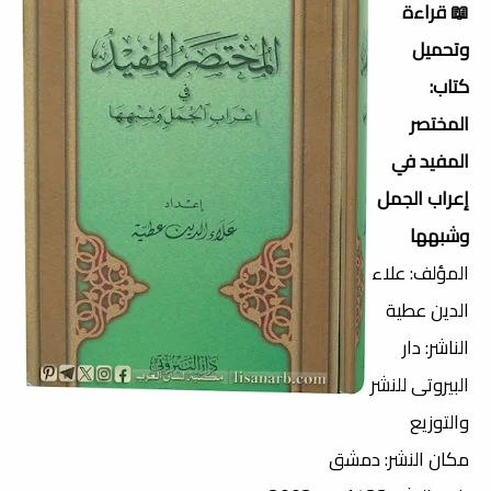
📖 قراءة
وتحميل
كتاب:
المختصر
المفيد في
إعراب الجمل
وشبهها
المؤلف: علاء
الدين عطية
الناشر: دار
البيروتى للنشر
والتوزيع
مكان النشر: دمشق