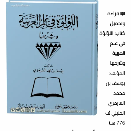
📖 قراءة
وتحميل
كتاب: اللؤلؤة
في علم
العربية
وشرحها
المؤلف:
يوسف بن
محمد
السرمري
الحنبلي (ت
776 هـ)