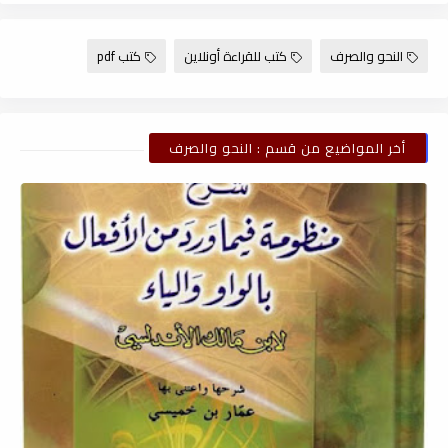
النحو والصرف
كتب للقراءة أونلاين
كتب pdf
أخر المواضيع من قسم : النحو والصرف