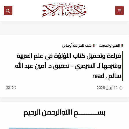
مكتبة آلاء
النحو والصرف
كتب للقراءة أونلاين
قراءة وتحميل كتاب اللؤلؤة في علم العربية
وشرحها لـ السرمري - تحقيق د. أمين عبد الله
سالم , read
(0)
14 أبريل 2026
بســـــــــــمِ اﷲِالرحمنِ الرحيم