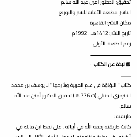
تحقيق: الدكتور أمين عبد الله سالم
الناشر: مطبعة الأمانة للنشر والتوزيع
مكان النشر: القاهرة
تاريخ النشر: 1412هـ ، 1992م
رقم الطبعة: الأولى
ـــــــــــــــــــــــــــــــــ
📘 نبذة عن الكتاب
▫️
ــــــــ
كتاب " اللؤلؤة في علم العربية وشرحها " لـ يوسف بن محمد
السرمري الحنبلي (ت 776 هـ) تحقيق الدكتور أمين عبد الله
سالم.
طريقته :
كانت طريقته رحمه الله في أبياته , على نمط ابن مالك في
ألفيته , في بداية منظومته, إذ جعل الأبيات الأُوّل إلى البيت