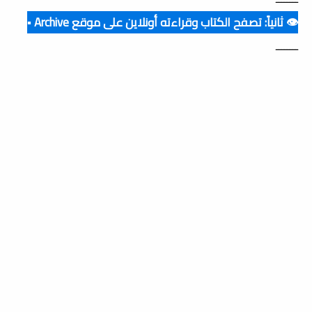
👁️ ثانياً: تصفح الكتاب وقراءته أونلاين على موقع Archive ▪️
ــــــــ