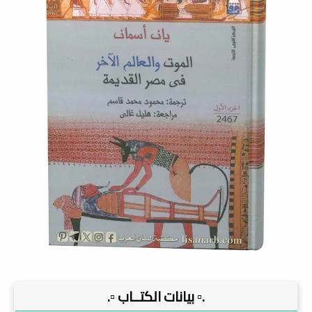
.▫️ بيانات الكتــاب ▫️.