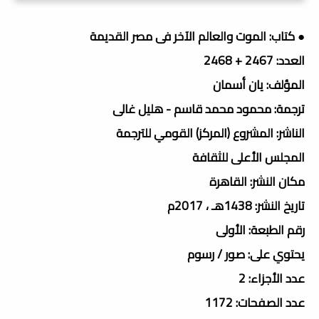
● كتاب: الموت والعالم الآخر فى مصر القديمة
العدد: 2467 + 2468
المؤلف: يان أسمان
ترجمة: محمود محمد قاسم - هليل غالى
الناشر: المشروع (المركز) القومي للترجمة
المجلس الأعلى للثقافة
مكان النشر: القاهرة
تاريخ النشر: 1438هـ ، 2017م
رقم الطبعة: الأولى
يحتوي على: صور / رسوم
عدد الأجزاء: 2
عدد الصفحات: 1172