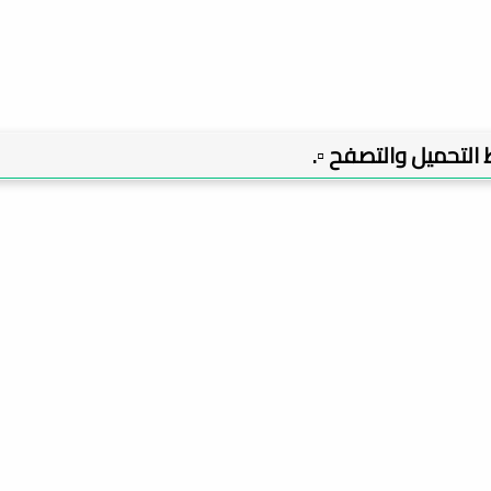
بط التحميل والتصفح ▫️.