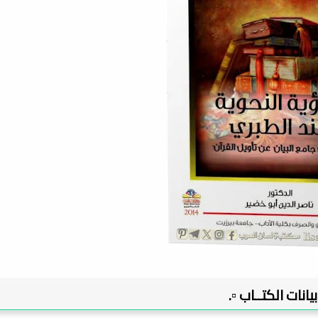
 بيانات الكتــاب ▫️.