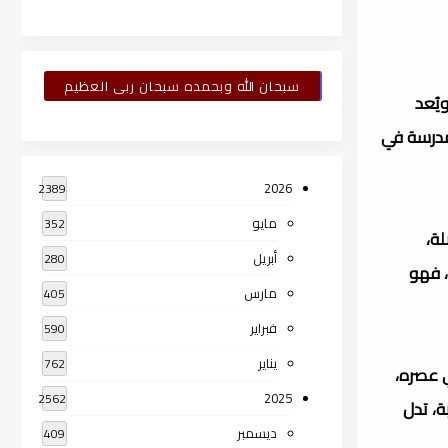
سبحان الله وبحمده سبحان ربى العظيم
يُعد
 مدرسة في
2026
2389
مايو
352
لة،
أبريل
280
، فهو
مارس
405
فبراير
590
يناير
762
 عصره،
2025
2562
، تدل
ديسمبر
409