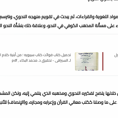
واد اللغوية والقراءات، ثم يبحث في تقويم منهجه النحوي، ونترسم أ
ء على مسألة المذهب الكوفي في النحو، وعلاقة ذلك بنشأة النحو ال
ول
تحميل كتاب فوائت كتاب سيبويه ؛ من أبنية كلام ا
لـ السيرافي - تحقيق د. محمد البكاء , pdf
ن خلالها يتضح تفكيره النحوي ومذهبه الذي ينتمي إليه، ولكن المش
ى ما وصلنا ككتب معاني القرآن وإعرابه ومجازه، و(الإنصاف) للأنب