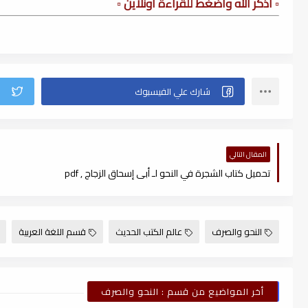
▫️ أذكر الله وأضغط للقراءة أونلاين ▫️
المقال التالي
تحميل كتاب الشجرة في النحو لـ أبى إسحاق الزجاج , pdf
النحو والصرف
عالم الكتب الحديث
قسم اللغة العربية
أخر المواضيع من قسم : النحو والصرف