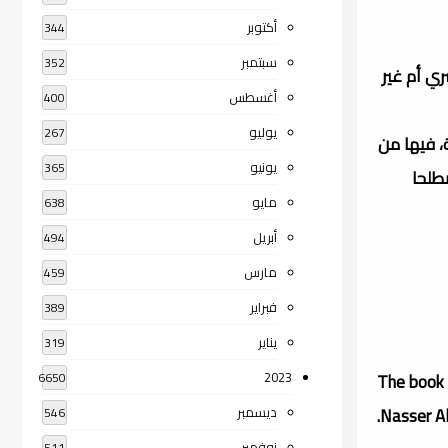
أكتوبر
344
سبتمبر
352
ري أم غير
أغسطس
400
يوليو
267
 فيها من
يونيو
365
طلحا
مايو
638
أبريل
494
مارس
459
فبراير
389
يناير
319
2023
The book 
6650
Nasser Al
ديسمبر
546
نوفمبر
511