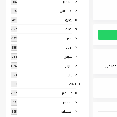
سبتمبر
584
أغسطس
126
يوليو
701
يونيو
457
مايو
432
أبريل
688
مارس
1086
تحميل كتاب الدرس النحوي بين ابن فلاح والرضى الأستراباذى في شرحهما على كافية ابن الحاجب , pdf
فبراير
874
يناير
653
2021
3947
ديسمبر
437
نوفمبر
45
أغسطس
628