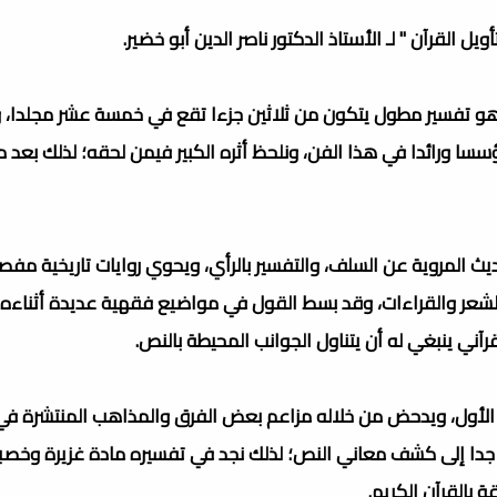
يل القرآن " لـ الأستاذ الدكتور ناصر الدين أبو خضير.
وهو تفسير مطول يتكون من ثلاثين جزءا تقع في خمسة عشر مجلدا، و
مؤسسا ورائدا في هذا الفن، ونلحظ أثره الكبير فيمن لحقه؛ لذلك بعد
ديث المروية عن السلف، والتفسير بالرأي، ويحوي روايات تاريخية مفص
 والشعر والقراءات، وقد بسط القول في مواضيع فقهية عديدة أثناءه
آني ينبغي له أن يتناول الجوانب المحيطة بالنص.
الأول، ويدحض من خلاله مزاعم بعض الفرق والمذاهب المنتشرة في
 جدا إلى كشف معاني النص؛ لذلك نجد في تفسيره مادة غزيرة وخصبة
 بالقرآن الكريم.