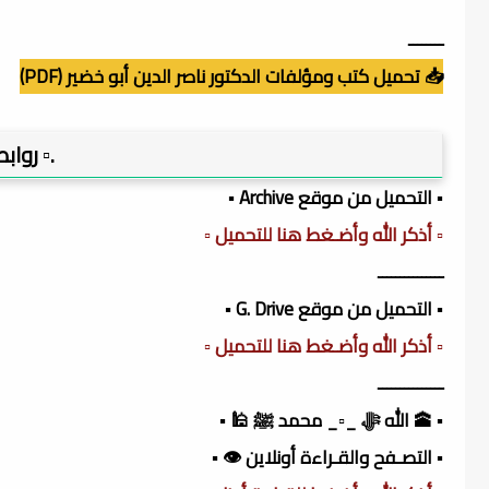
ــــــــ
📥 تحميل كتب ومؤلفات الدكتور ناصر الدين أبو خضير (PDF)
.▫️ روا
▪️ التحميل من موقع Archive ▪️
▫️ أذكر الله وأضـغط هنا للتحميل ▫️
ـــــــــــــــ
▪️ التحميل من موقع G. Drive ▪️
▫️ أذكر الله وأضـغط هنا للتحميل ▫️
ـــــــــــــــ
▪️ 🕋 الله ﷻ _▫️_ محمد ﷺ 🕌 ▪️
▪️ التصـفح والقـراءة أونلاين 👁️ ▪️