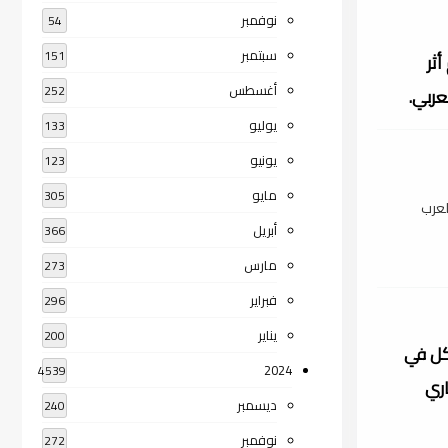
نوفمبر
54
سبتمبر
151
ثر
أغسطس
252
عربي.
يوليو
133
يونيو
123
مايو
305
لعرب
أبريل
366
مارس
273
فبراير
296
يناير
200
كل في
2024
4539
اري
ديسمبر
240
نوفمبر
272