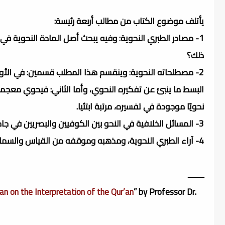
يأتلف موضوع الكتاب من مطالب أربعة رئيسة:
1- مصادر الطبري النحوية: وفيه يبحث أصل المادة النحوية في
ذلك؟
2- مصطلحاته النحوية: وينقسم هذا المطلب قسمين: في ال
البسط ما ينبئ عن تفكيره النحوي، وأما الثاني: فيحوي معجم
نحويًا موجودة في تفسيره، مرتبة ابتئيا.
3- المسائل الخلافية في النحو بين الكوفيين والبصريين في جامع البيان)، وقد نظرنا فيما يزيد على مائة مسألة خلافية لدى الطبري.
4- آراء الطبري النحوية، ومذهبه وموقفه من القياس والسماع، وتحديد معايير الفصاحة.
ــــــــ
an on the Interpretation of the Qur’an
” by Professor Dr.