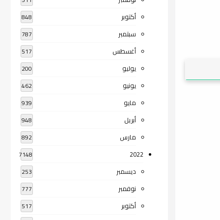
أكتوبر
848
سبتمبر
787
أغسطس
517
يوليو
200
يونيو
462
مايو
939
أبريل
948
مارس
892
2022
7148
ديسمبر
253
نوفمبر
777
أكتوبر
517