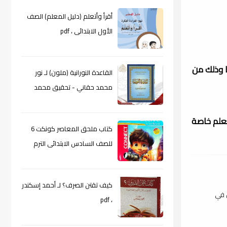
أقرأ وأتعلم (دليل المعلم) الصف
الأول الابتدائى ، pdf
ا وذلك من
القاعدة النورانية (ملون) لـ نور
محمد حقاني - تحقيق محمد
الراعى ، pdf
لعلم خاصة
كتاب ملحق المعاصر كونكت 6
للصف السادس الابتدائى الترم
الأول 2024م ، pdf
كيف تقتن الصرف؟ لـ أحمد إسكندر
ن في
، pdf