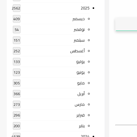
2025
2562
ديسمبر
409
نوفمبر
54
سبتمبر
151
أغسطس
252
يوليو
133
يونيو
123
مايو
305
أبريل
366
مارس
273
فبراير
296
يناير
200
2024
4539