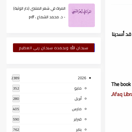
المراة في شعر المتنبي (دار الوثبة)
- د. محمد الشماع ، pdf
قد أسدينا
سبحان الله وبحمده سبحان ربى العظيم
2026
2389
The book 
مايو
352
.
Afaq Libr
أبريل
280
مارس
405
فبراير
590
يناير
762