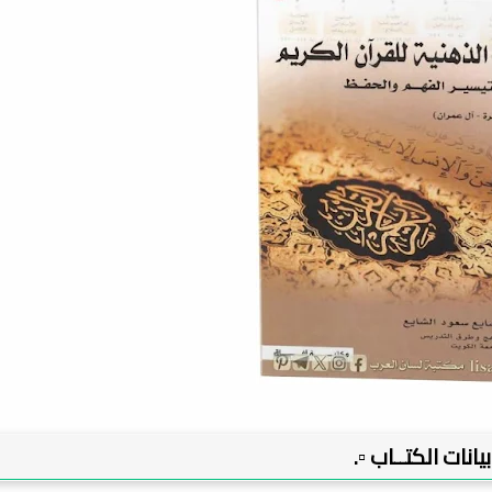
 بيانات الكتــاب ▫️.