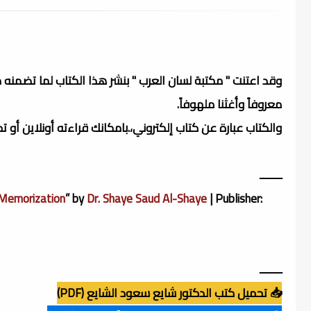
وقد اعتنت " مكتبة لسان العرب " بنشر هذا الكتاب لما تضمنه 
معروفاً وأغثنا ملهوفاً.
والكتاب عبارة عن كتاب إلكتروني،.بامكانك قراءته أونلاين أو 
ــــــــ
 Memorization
” by
Dr. Shaye Saud Al-Shaye
| Publisher:
ــــــــ
📥 تحميل كتب الدكتور شايع سعود الشايع (PDF)