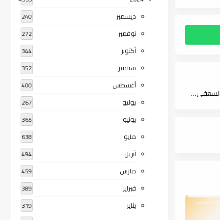
ديسمبر
240
نوفمبر
272
أكتوبر
344
سبتمبر
352
أغسطس
400
تحميل كتاب الحصون الخمسة في حفظ القرآن الكريم للأطفال لـ سمر السعفى , pdf
يوليو
267
يونيو
365
مايو
638
أبريل
494
مارس
459
فبراير
389
يناير
319