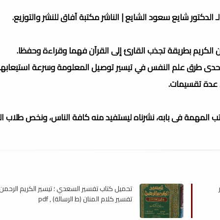
ـ الدكتور شايع سعود الشايع | الناشر مكتبة آفاق للنشر والتوزيع.
ن الكريم بطريقة تجذب القارئ إلى القرآن فهما وقراءة وحفظا.
ي إحدى طرق علم النفس في تيسير توصيل المعلومة وسرعة استيعابه
 عدة تقسيمات.
لكتب المهمة فى بابه، نشرناه ليستفيد منه كافة الناس، ونخص طلاب ا
تحميل كتاب تفسير السعدي ؛ تيسير الكريم الرحم
تفسير كلام المنان (ط الرسالة) , pdf