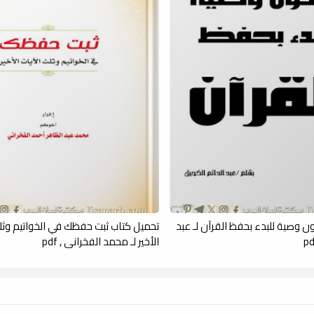
ن وصية للبدء بحفظ القرآن لـ عبد
تحميل كتاب ثبت حفظك في الخواتيم وثلث
الأخير لـ محمد الفخراني , pdf