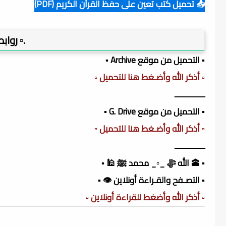
📥 تحميل كتب تعين على حفظ القرآن الكريم (PDF)
.▫️ روا
▪️ التحميل من موقع Archive ▪️
▫️ أذكر الله وأضـغط هنا للتحميل ▫️
ـــــــــــــــ
▪️ التحميل من موقع G. Drive ▪️
▫️ أذكر الله وأضـغط هنا للتحميل ▫️
ـــــــــــــــ
▪️ 🕋 الله ﷻ _▫️_ محمد ﷺ 🕌 ▪️
▪️ التصـفح والقـراءة أونلاين 👁️ ▪️
▫️ أذكر الله وأضغط للقراءة أونلاين ▫️