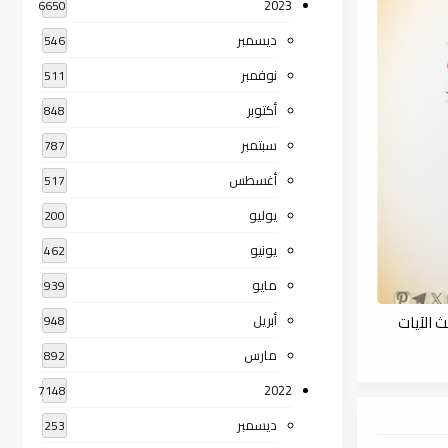
2023
6650
ديسمبر
546
نوفمبر
511
أكتوبر
848
سبتمبر
787
أغسطس
517
يوليو
200
يونيو
462
مايو
939
 الآيات
أبريل
948
مارس
892
2022
7148
ديسمبر
253