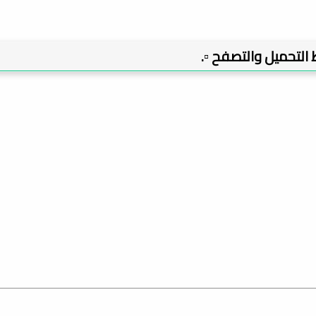
بط التحميل والتصفح ▫️.