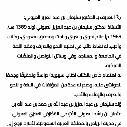
ــــــــ
🏷️ التعريف بـ الدكتور سليمان بن عبد العزيز العيوني:
الأستاذ الدكتور سليمان بن عبد العزيز العيوني (ولد 1389 هـ/
1969 م) عالم نحوي ولغوي وباحث ومحقق سعودي، وكاتب
وأديب. له نشاط دائب في تعليم النحو والصرف وفقه اللغة
في الجامعة والمساجد، وفي وسائل التواصل والمِنصَّات
الشبكية.
له اهتمام خاص بالكتاب (كتاب سيبويه) دراسةً وتحقيقًا وجمعًا
للحواشي عليه، وصدر له عددٌ من المؤلفات في اللغة والنحو
والصرف والإملاء والأدب.
وُلد سليمان بن عبد العزيز بن عبد الله بن حمد بن عبد الله بن
عثمان بن راشد العيوني الفُرَيجي المَطْرَفي العنزي العيوني
في مدينة الرياض بالمملكة العربية السعودية، لأسرة ترجع إلى