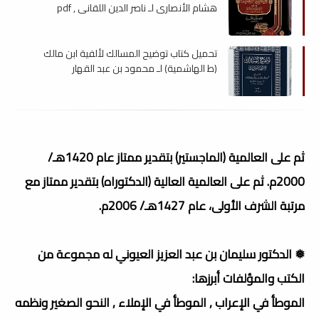
هشام الأنصاري لـ ناصر الدين اللقاني , pdf
تحميل كتاب توضيح المسالك لألفية ابن مالك
(ط الهاشمية) لـ محمود بن عبد القهار
الذوقيدي , pdf
ثم على العالمية (الماجستير) بتقدير ممتاز عام 1420هـ/
2000م. ثم على العالمية العالية (الدكتوراه) بتقدير ممتاز مع
مرتبة الشرف الأولى، عام 1427هـ/ 2006م.
❅ الدكتور سليمان بن عبد العزيز العيوني له مجموعة من
الكتب والمؤلفات أبرزها:
الموطأ في الإعراب , الموطأ في الإملاء , النحو الصغير ونظمه