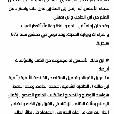
علماء الأندلس، ثم ارتحل إلى المشرق فنزل حلب واستزاد من
العلم من ابن الحاجب وابن يعيش.
وقد كان إماماً في النحو واللغة وعالماً بأشعار العرب
والقراءات ورواية الحديث، وقد توفي في دمشق سنة 672
هـجرية.
❅ ابن مالك الأندلسي له مجموعة من الكتب والمؤلفات
أبرزها:
• تسهيل الفوائد وتكميل المقاصد , الخلاصة الألفية ( ألفية
ابن مالك ) , الكافية الشافية , عمدة الحافظ وعدة اللافظ,
شواهد التوضيح والتصحيح لمشكلات الجامع الصحيح , إكمال
الإعلام بمثلث الكلام , الإرشاد في الفرق بين الظاء والضاد ,
إيجاز التصريف في علم التصريف , الاعتماد في نظائر الظاء