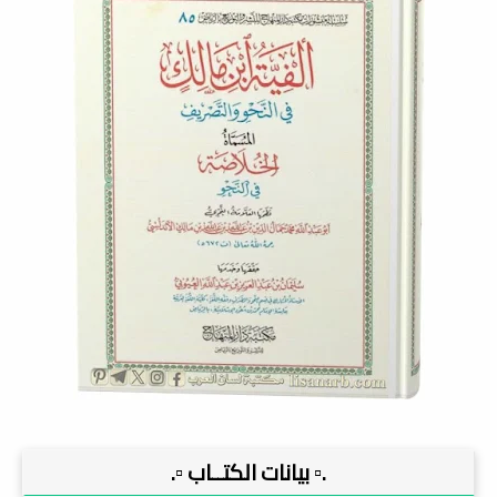
.▫️ بيانات الكتــاب ▫️.