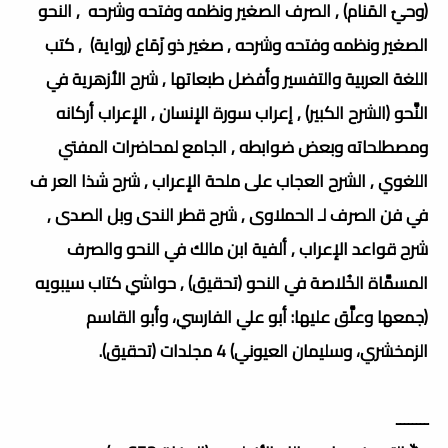
(وحيُ المَنام) , الصرف الصغير ونظمه وفتحه وشرحه , النحو
الصغير ونظمه وفتحه وشرحه , صغير ذو زَمَاع (رواية) , كتب
اللغة العربية والتفسير وأفضل طبعاتها , شرح الأزهرية في
النَّحو (الشرح الكبير) , إعراب سورة الإنسان , الإعراب أركانه
ومصطلحاته وبعض ضوابطه , الجامع لمحاضرات المفتي
اللغوي , الشرح العجاب على ملحة الإعراب , شرح شذا العر ف
في فن الصرف لـ الحملاوى , شرح قطر الندى وبل الصدى ,
شرح قواعد الإعراب , ألفية ابن مالك في النحو والصرف
المسمَّاة الخُلاصة في النحو (تحقيق) , حواشي كتاب سيبويه
(جمعها وعلَّق عليها: أبو علي الفارسي، وأبو القاسم
الزمخشري، وسليمان العيوني) 4 مجلدات (تحقيق).
ــــــــ