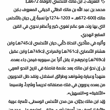
🏷️ التعريف بـ ابن مالك الأندلسي (الوفاة 672هـ):
محمد بن عبد الله بن مالك الطائي الجياني المعروف بـابن
مالك (600-672هـ = 1203-1274م) نسبةً إلى جيان بالأندلس
التي بها ولد، هو عالم لغوي كبير وأعظم نحوي في القرن
السابع الهجري.
وأثره في متأخري النحاة كأبي حيان الأندلسي (ت745هـ) وابن
هشام الأنصاري (ت761هـ) والمرادي (ت749هـ) وابن عقيل
(ت769هـ) وغيرهم لا يقل أثراً عن سيبويه فيمن جاء بعده.
بل إن نحوَ ابن مالك يعد علامة فاصلة في تاريخ النحو العربي
منهجاً وعبارة وشواهد وطرائق استدلال، ولقد ظل النحويون
من بعده يدورون في فلك مصنفاته تدريساً وشرحاً، ولاسيما
«الألفية» و«التسهيل».
وُلِد ابن مالك بجَيّان، من مدن الأندلس الوسطى، لأسرة عربية
طائية لا يُعرف من أمرها شيء، وتلقى تعليمه على عدد من