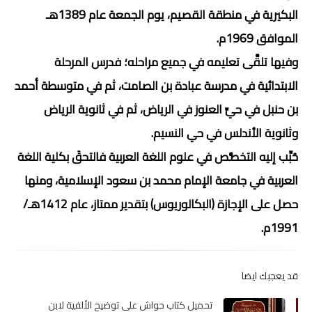
البكيرية في منطقة القصيم، يوم الجمعة عام 1389هـ
الموافق 1969م.
وفيها تلقَّى تعليمه في جميع مراحله؛ فدرس المرحلة
الابتدائية في مدرسة عبادة بن الصامت، ثم في متوسطة أحمد
بن حنبل في حيِّ العنوز في الرياض، ثم في ثانوية الرياض
وثانوية الأندلس في حي النسيم.
حُبِّب إليه التخصُّص في علوم اللغة العربية فالتحقَ بكلية اللغة
العربية في جامعة الإمام محمد بن سعود الإسلامية، ومنها
حصل على الإجازة (البكالوريوس) بتقدير ممتاز، عام 1412هـ/
1991م.
قد يعجبك ايضا
تحميل كتاب حواش على توضيح الألفية لابن