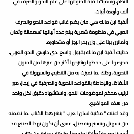
النظم. وسميت ألفية لاحتوائها على علم النحو والصرف في
ألف وأربعة أبيات.
ألفية ابن مالك هي متن يضم غالب قواعد النحو والصرف
العربي في منظومة شعرية يبلغ عدد أبياتها تسعمائة وثمان
وثمانين بيتا على وزن بحر الرجز أو مشطوره.
حظيت ألفية ابن مالك بقبول واسع لدى دارسي النحو العربي،
فحرصوا على حفظها وشرحها أكثر من غيرها من المتون
النحوية، وذلك لما تميزت به من التنظيم، والسهولة في
الألفاظ، والإحاطة بالقواعد النحوية والصرفية في إيجاز، مع
ترتيب محكم لموضوعات النحو، واستشهاد دقيق لكل واحد
من هذه المواضيع.
وقد اعتنت " مكتبة لسان العرب " بنشر هذا الكتاب لما تضمنه
من تسهيل وتيسير وتفصيل، عسى أن نكون بهذا الصنيع قد
أسدينا معروفاً وأغثنا ملهوفاً. والكتاب عبارة عن كتاب