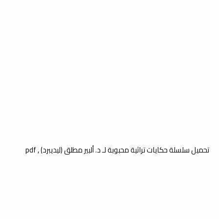
تحميل سلسلة حكايات تراثية محبوبة لـ د. ألبير مطلق (ليديبرد) , pdf