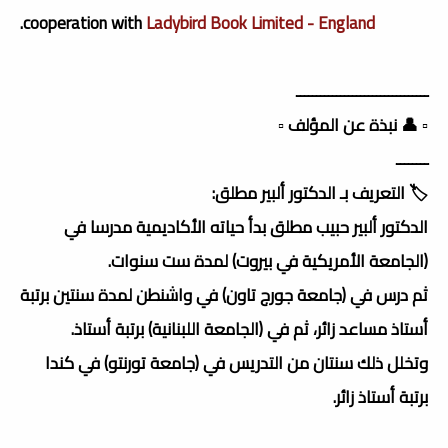
.
cooperation with
Ladybird Book Limited - England
ـــــــــــــــــــــــــــــــــ
▫️ 👤 نبذة عن المؤلف ▫️
ــــــــ
🏷️ التعريف بـ الدكتور ألبير مطلق:
الدكتور ألبير حبيب مطلق بدأ حياته الأكاديمية مدرسا في
(الجامعة الأمريكية في بيروت) لمدة ست سنوات.
ثم درس في (جامعة جورج تاون) في واشنطن لمدة سنتين برتبة
أستاذ مساعد زائر، ثم في (الجامعة اللبنانية) برتبة أستاذ.
وتخلل ذلك سنتان من التدريس في (جامعة تورنتو) في كندا
برتبة أستاذ زائر.