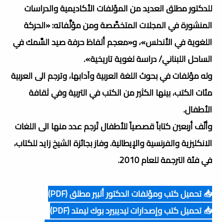
للدكتور مطلق العديد من المؤلفات الأكاديمية والدراسات
المنشورة في المجلات المتخصِّصة ومن مؤلَّفاته: «الحركة
اللغوية في الأندلس»، و«معجم ألفاظ حرفة صيد السَّمك في
الساحل اللبناني/ دراسة لغوية تاريخية».
وله مؤلفات في بحوث اللغة العربية وآدابها، وترجم الى العربية
مئات الكتب، بينها الكثير من الكتب في التربية وفي ثقافة
الأطفال.
وألّف أربعين كتاباً قصصياً للأطفال تُرجم عدد منها الى اللغات
الانكليزية والفرنسية والإيطالية. وفاز بجائزة الشيخ زايد للكتاب،
في فئة الترجمة للعام 2010.
📥 تحميل كتب ومؤلفات الدكتور ألبير مطلق (PDF)
📥 تحميل كتب وإصدارات ليديبيرد بوك ليمتد (PDF)