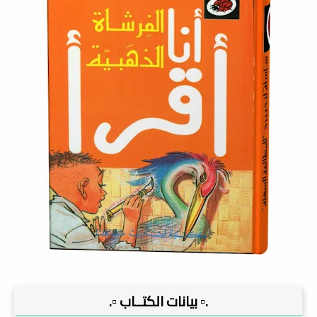
.▫️ بيانات الكتــاب ▫️.