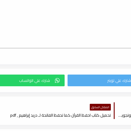
المقال السابق
تحميل كتاب إرشاد الرحمن لأسباب النزول ؛ والناسخ والمنسوخ والمتشابه وتجويد القرآن (مفهرس) , pdf
تحميل كتاب احفظ القرآن كما تحفظ الفاتحة لـ دريد إبراهيم , pdf