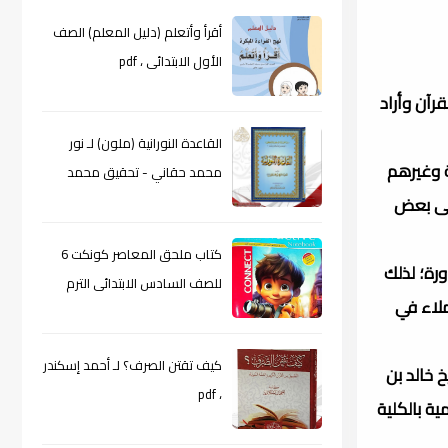
أقرأ وأتعلم (دليل المعلم) الصف
الأول الابتدائى ، pdf
رآن وأراد
القاعدة النورانية (ملون) لـ نور
ة وغيرهم
محمد حقاني - تحقيق محمد
إلى بعض
الراعى ، pdf
كتاب ملحق المعاصر كونكت 6
رة؛ لذلك
للصف السادس الابتدائى الترم
لاء في
الأول 2024م ، pdf
كيف تقتن الصرف؟ لـ أحمد إسكندر
 خالد بن
، pdf
ة بالكلية