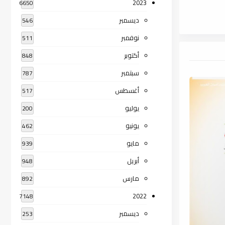
2023
6650
ديسمبر
546
نوفمبر
511
أكتوبر
848
سبتمبر
787
أغسطس
517
يوليو
200
يونيو
462
مايو
939
أبريل
948
مارس
892
2022
7148
ديسمبر
253