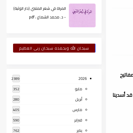
المراة في شعر المتنبي (دار الوثبة)
- د. محمد الشماع ، pdf
سبحان الله وبحمده سبحان ربى العظيم
مفاتيح
2026
2389
مايو
352
قد أسدينا
أبريل
280
مارس
405
فبراير
590
يناير
762