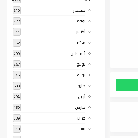
ديسمبر
240
نوفمبر
272
أكتوبر
344
سبتمبر
352
أغسطس
400
يوليو
267
يونيو
365
مايو
638
أبريل
494
مارس
459
فبراير
389
يناير
319