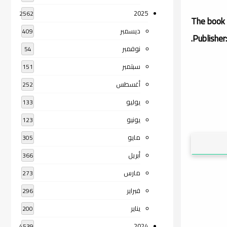
2025
2562
The book 
ديسمبر
409
Publisher
نوفمبر
54
سبتمبر
151
أغسطس
252
يوليو
133
يونيو
123
مايو
305
أبريل
366
مارس
273
فبراير
296
يناير
200
2024
4539