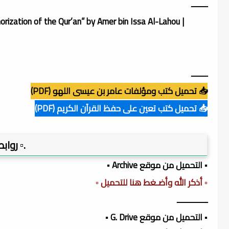
ــــــــ
zation of the Qur’an” by Amer bin Issa Al-Lahou |
ــــــــ
📥 تحميل كتب ومؤلفات عامر بن عيسى اللهو (PDF)
📥 تحميل كتب تعين على حفظ القرآن الكريم (PDF)
.▫️ روا
▪️ التحميل من موقع Archive ▪️
▫️ أذكر الله وأضـغط هنا للتحميل ▫️
ـــــــــــــــ
▪️ التحميل من موقع G. Drive ▪️