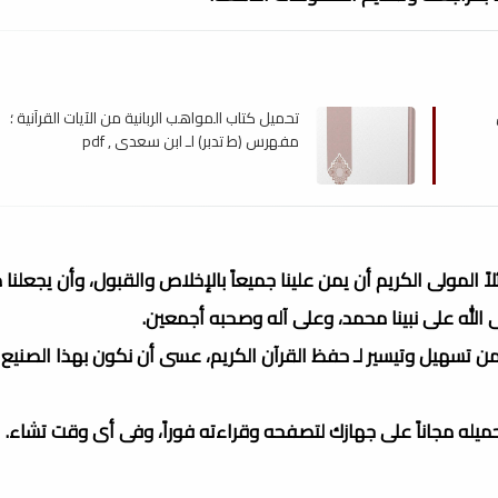
تحميل كتاب المواهب الربانية من الآيات القرآنية ؛
مفهرس (ط تدبر) لـ ابن سعدي , pdf
اً المولى الكريم أن يمن علينا جميعاً بالإخلاص والقبول، وأن يجعلنا 
لى الله على نبينا محمد، وعلى آله وصحبه أجمعين.
من تسهيل وتيسير لـ حفظ القرآن الكريم، عسى أن نكون بهذا الصنيع 
تحميله مجاناً على جهازك لتصفحه وقراءته فوراً، وفى أى وقت تشاء.