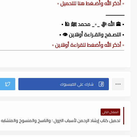
▫️ أذكر الله وأضـغط هنا للتحميل ▫️
ـــــــــــــــ
▪️ 🕋 الله ﷻ _▫️_ محمد ﷺ 🕌 ▪️
▪️ التصـفح والقـراءة أونلاين 👁️ ▪️
▫️ أذكر الله وأضغط للقراءة أونلاين ▫️
المقال التالي