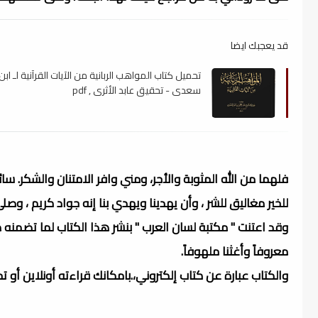
قد يعجبك ايضا
تحميل كتاب المواهب الربانية من الآيات القرآنية لـ ابن
سعدي - تحقيق عابد الأثرى , pdf
فلهما من الله المثوبة والأجر، ومني وافر الامتنان والشكر. سائل
للخير مغاليق للشر ، وأن يهدينا ويهدي بنا إنه جواد كريم ، وص
وقد اعتنت " مكتبة لسان العرب " بنشر هذا الكتاب لما تضمنه 
معروفاً وأغثنا ملهوفاً.
والكتاب عبارة عن كتاب إلكتروني،.بامكانك قراءته أونلاين أو 