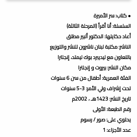
● كتاب: سر الأميرة
السلسلة: أنا أقرأ (المرحلة الثالثة)
أعاد حكايتها: الدكتور ألبير مطلق
الناشر: مكتبة لبنان ناشرون للنشر والتوزيع
بالتعاون مع ليديبرد بوك ليمتد، إنجلترا
مكان النشر: بيروت و إنجلترا
الفئة العمرية: أطفال من سن 6 سنوات
تحت إشراف ولي الأمر: 3-5 سنوات
تاريخ النشر: 1423هـ ، 2002م
رقم الطبعة: الأولى
يحتوي على: صور / رسوم
عدد الأجزاء: 1