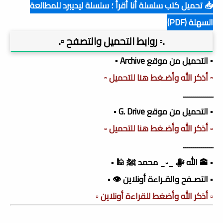
📥 تحميل كتب سلسلة أنا أقرأ ؛ سلسلة ليديبرد للمطالعة
السهلة (PDF)
.▫️ روابط التحميل والتصفح ▫️.
▪️ التحميل من موقع Archive ▪️
▫️ أذكر الله وأضـغط هنا للتحميل ▫️
ـــــــــــــــ
▪️ التحميل من موقع G. Drive ▪️
▫️ أذكر الله وأضـغط هنا للتحميل ▫️
ـــــــــــــــ
▪️ 🕋 الله ﷻ _▫️_ محمد ﷺ 🕌 ▪️
▪️ التصـفح والقـراءة أونلاين 👁️ ▪️
▫️ أذكر الله وأضغط للقراءة أونلاين ▫️