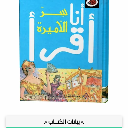
.▫️ بيانات الكتــاب ▫️.