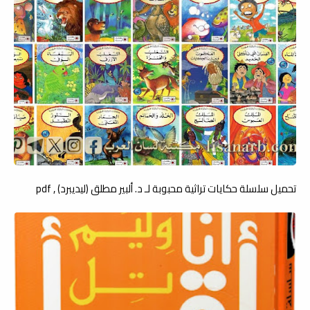
تحميل سلسلة حكايات تراثية محبوبة لـ د. ألبير مطلق (ليديبرد) , pdf