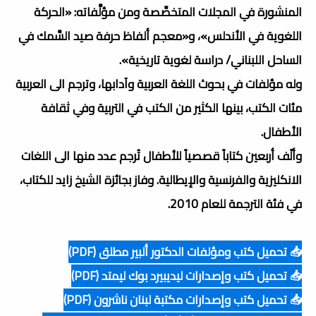
المنشورة في المجلات المتخصِّصة ومن مؤلَّفاته: «الحركة
اللغوية في الأندلس»، و«معجم ألفاظ حرفة صيد السَّمك في
الساحل اللبناني/ دراسة لغوية تاريخية».
وله مؤلفات في بحوث اللغة العربية وآدابها، وترجم الى العربية
مئات الكتب، بينها الكثير من الكتب في التربية وفي ثقافة
الأطفال.
وألّف أربعين كتاباً قصصياً للأطفال تُرجم عدد منها الى اللغات
الانكليزية والفرنسية والإيطالية. وفاز بجائزة الشيخ زايد للكتاب،
في فئة الترجمة للعام 2010.
📥 تحميل كتب ومؤلفات الدكتور ألبير مطلق (PDF)
📥 تحميل كتب وإصدارات ليديبيرد بوك ليمتد (PDF)
📥 تحميل كتب وإصدارات مكتبة لبنان ناشرون (PDF)