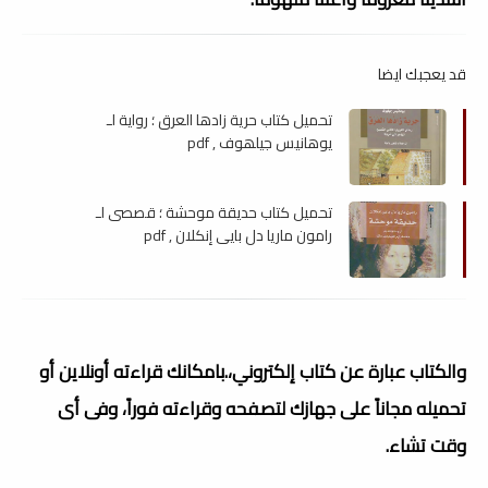
قد يعجبك ايضا
تحميل كتاب حرية زادھا العرق ؛ رواية لـ
يوھانيس جيلھوف , pdf
تحميل كتاب حديقة موحشة ؛ قصصى لـ
رامون ماريا دل بايي إنكلان , pdf
والكتاب عبارة عن كتاب إلكتروني،.بامكانك قراءته أونلاين أو
تحميله مجاناً على جهازك لتصفحه وقراءته فوراً، وفى أى
وقت تشاء.