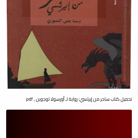
تحميل كتاب ساحر من إيرثسي؛ رواية لـ أورسولا لوجوين , pdf