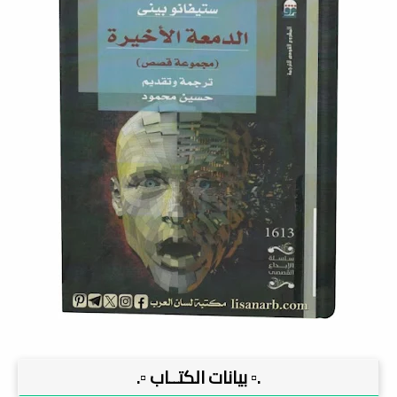
.▫️ بيانات الكتــاب ▫️.