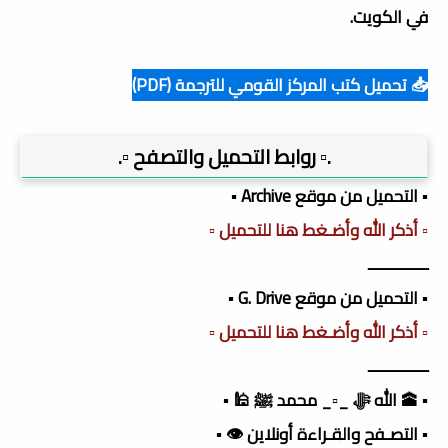
في الكويت.
📥 تحميل كتب المركز القومي للترجمة (PDF)
.▫️ روابط التحميل والتصفح ▫️.
▪️ التحميل من موقع Archive ▪️
▫️ أذكر الله وأضـغط هنا للتحميل ▫️
ـــــــــــــــ
▪️ التحميل من موقع G. Drive ▪️
▫️ أذكر الله وأضـغط هنا للتحميل ▫️
ـــــــــــــــ
▪️ 🕋 الله ﷻ _▫️_ محمد ﷺ 🕌 ▪️
▪️ التصـفح والقـراءة أونلاين 👁️ ▪️