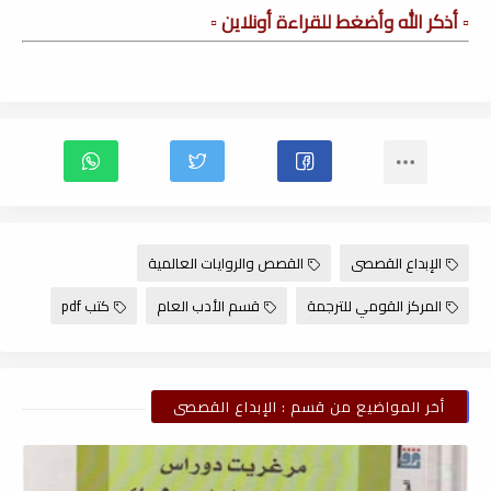
▫️ أذكر الله وأضغط للقراءة أونلاين ▫️
الإبداع القصصى
القصص والروايات العالمية
المركز القومي للترجمة
قسم الأدب العام
كتب pdf
أخر المواضيع من قسم : الإبداع القصصى