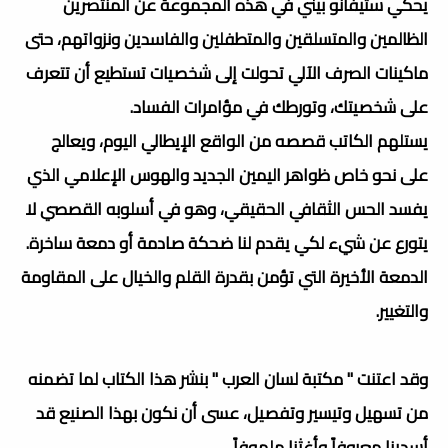
يحكي ستيفانو بيني في هذه المجموعة عن المنتصرين
الظالمين والمتسلقين والمتطفلين والفاسدين ونزواتهم، حتى
ماكينات الصرف الآلي تحولت إلى شخصيات تستطيع أن تتعرف
على شخصيتك، وتورطك في مؤامرات الفساد.
يستلهم الكاتب قصصه من الواقع الإيطالي اليوم، ويعالج
على نحو خاص ظواهر اليمين الجديد والهوس الإعلامي الذي
يفسد الحس الثقافي الحقيقي، وهو في أسلوبه القصصي لا
يتورع عن شيء لكي يقدم لنا ضحكة صادمة أو دمعة ساخرة.
الدمعة الأخيرة التي تؤمن بقدرة القلم والخيال على المقاومة
والتغيير.
وقد اعتنت " مكتبة لسان العرب " بنشر هذا الكتاب لما تضمنه
من تسهيل وتيسير وتفصيل، عسى أن نكون بهذا الصنيع قد
أسدينا معروفاً وأغثنا ملهوفاً.