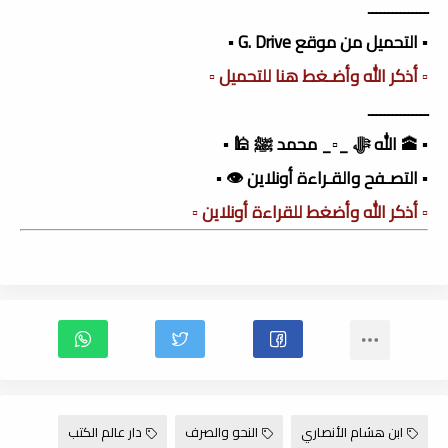
ـــــــــــــــ
▪️ التحميل من موقع G. Drive ▪️
▫️ أذكر الله وأضـغط هنا للتحميل ▫️
ـــــــــــــــ
▪️ 🕋 الله ﷻ _▫️_ محمد ﷺ 🕌 ▪️
▪️ التصـفح والقـراءة أونلاين 👁️ ▪️
▫️ أذكر الله وأضغط للقراءة أونلاين ▫️
ابن هشام الأنصاري
النحو والصرف
دار عالم الكتب