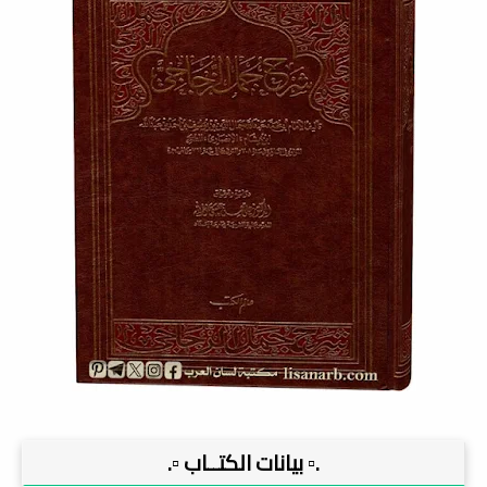
.▫️ بيانات الكتــاب ▫️.