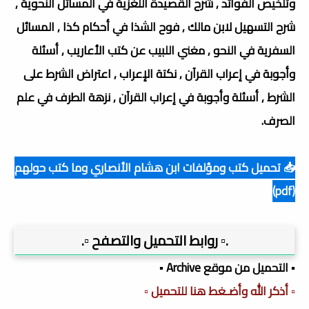
وتلخيص الفوائد , شرح القصيدة اللغزية في المسائل النحوية ,
شرح التسهيل لابن مالك , فوح الشذا في أحكام كذا , المسائل
السفرية في النحو , مغني اللبيب عن كتب الأعاريب , أسئلة
وأجوبة في إعراب القرآن , نكتة الإعراب , اعتراض الشرط على
الشرط , أسئلة وأجوبة في إعراب القرآن , نزهة الطرف في علم
الصرف.
📥 تحميل كتب ومؤلفات ابن هشام الأنصاري وما كتب حولهم
(pdf)
.▫️ روابط التحميل والتصفح ▫️.
▪️ التحميل من موقع Archive ▪️
▫️ أذكر الله وأضـغط هنا للتحميل ▫️