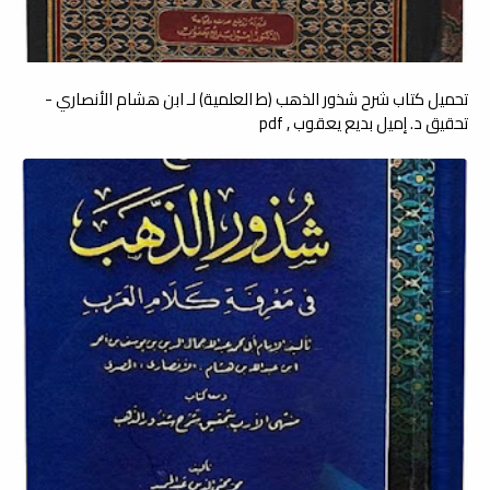
تحميل كتاب شرح شذور الذهب (ط العلمية) لـ ابن هشام الأنصاري -
تحقيق د. إميل بديع يعقوب , pdf