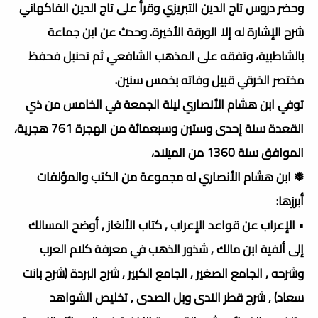
وحضر دروس تاج الدين التبريزي وقرأ على تاج الدين الفاكهاني
شرح الإشارة له إلا الورقة الأخيرة. وحدث عن ابن جماعة
بالشاطبية، وتفقه على المذهب الشافعي ثم تحنبل فحفظ
مختصر الخرقي قبيل وفاته بخمس سنين.
توفي ابن هشام الأنصاري ليلة الجمعة في الخامس من ذي
القعدة سنة إحدى وستين وسبعمائة من الهجرة 761 هجرية،
الموافق سنة 1360 من الميلاد،
❅ ابن هشام الأنصاري له مجموعة من الكتب والمؤلفات
أبرزها:
• الإعراب عن قواعد الإعراب , كتاب الألغاز , أوضح المسالك
إلى ألفية ابن مالك , شذور الذهب في معرفة كلام العرب
وشرحه , الجامع الصغير , الجامع الكبير , شرح البردة (شرح بانت
سعاد) , شرح قطر الندى وبل الصدى , تخليص الشواهد