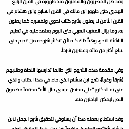
وقد ظل المصريون والشاميون منذ ظهوره في القرن الرابع
الهجري حتى ظهور ابن مالك في القرن السابع وابن هشام في
القرن الثامن لا يعنون بشرح كتاب نحوي وتفسيره كما يعنون
به، وما يزال المغرب العربي حتى اليوم يعتمد عليه في تعليم
الناشئة النحو، وهيأ ذلك كله لأن تتكاثر شروحه من قديم حتى
لتبلغ أكثر من مائة وعشرين شرحاً.
وفي مقدمة هذه الشروح التي طالما تدارسها النحاة وطلابهم
(شرقاً وغرباً)،
شرح ابن هشام الذي جاء في هذا الكتاب والذي
عنى به الدكتور "علي محسن عيسى مال الله" محققاً مضمون
النص ليمكن الباحثين منه.
وقد استطاع بعمله هذا أن يستوفي لتحقيق شرح الجمل لابن
هشام شرائعه العلمية، واضعاً بين يدي هذا التحقيق العلمي