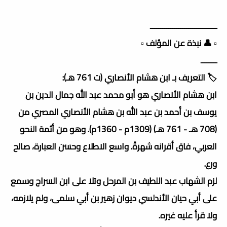
ـــــــــــــــــــــــــــــــــ
▫️ 👤 نبذة عن المؤلف ▫️
ــــــــ
🏷️ التعريف بـ ابن هشام الأنصاري (ت 761 هـ):
ابن هشام الأنصاري هو أبو محمد عبد الله جمال الدين بن
يوسف بن أحمد بن عبد الله بن هشام الأنصاري المصري من
(708 هـ - 761 هـ) (1309م - 1360م). وهو من أئمة النحو
العربي، فاق أقرانه شهرةً. واسع الاطلاع وحسن العبارة، صالح
ورع.
لزم الشهاب عبد اللطيف بن المرحل وتلا على ابن السراج وسمع
على أبي حيان الأندلسي ديوان زهير بن أبي سلمى، ولم يلازمه،
ولا قرأ عليه غيره.