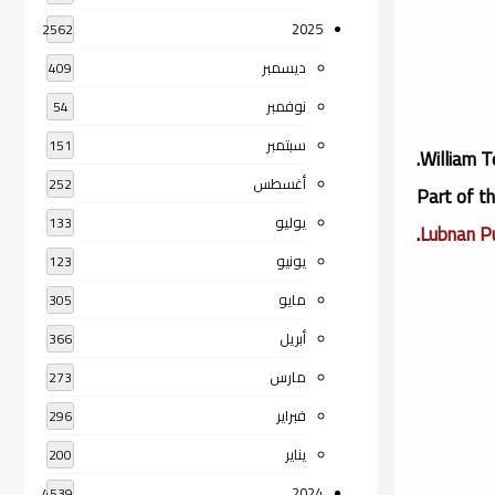
2025
2562
ديسمبر
409
نوفمبر
54
سبتمبر
151
William Te
أغسطس
252
Part of t
يوليو
133
.
Lubnan Pu
يونيو
123
مايو
305
أبريل
366
مارس
273
فبراير
296
يناير
200
2024
4539