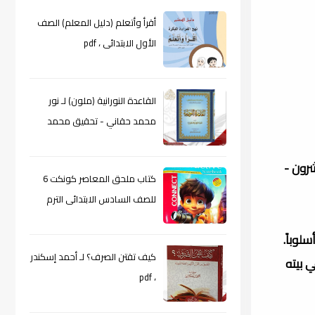
أقرأ وأتعلم (دليل المعلم) الصف
الأول الابتدائى ، pdf
القاعدة النورانية (ملون) لـ نور
محمد حقاني - تحقيق محمد
الراعى ، pdf
شرون -
كتاب ملحق المعاصر كونكت 6
للصف السادس الابتدائى الترم
الأول 2024م ، pdf
لوباً.
كيف تقتن الصرف؟ لـ أحمد إسكندر
 بيته
، pdf