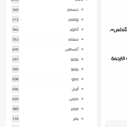
ديسمبر
240
نوفمبر
272
لأندلس»،
أكتوبر
344
سبتمبر
352
أغسطس
400
 الترجمة
يوليو
267
يونيو
365
مايو
638
أبريل
494
مارس
459
فبراير
389
يناير
319