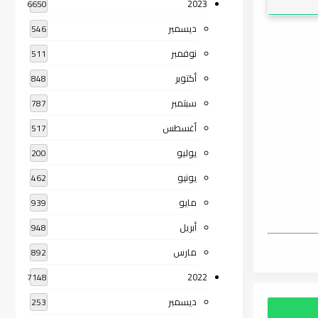
2023
6650
ديسمبر
546
نوفمبر
511
أكتوبر
848
سبتمبر
787
أغسطس
517
يوليو
200
يونيو
462
مايو
939
أبريل
948
مارس
892
2022
7148
ديسمبر
253