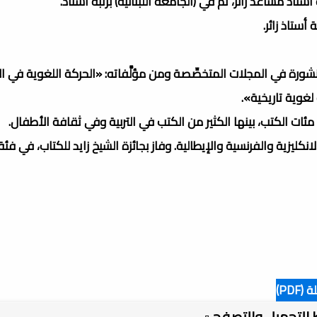
ذ مساعد زائر، ثم في (الجامعة اللبنانية) برتبة أستاذ.
أستاذ زائر.
شورة في المجلات المتخصِّصة ومن مؤلَّفاته: «الحركة اللغوية في ا
غوية تاريخية».
مئات الكتب، بينها الكثير من الكتب في التربية وفي ثقافة الأطفال.
انكليزية والفرنسية والإيطالية. وفاز بجائزة الشيخ زايد للكتاب، في فئة
PD)
بط التحميل والتصفح ▫️.