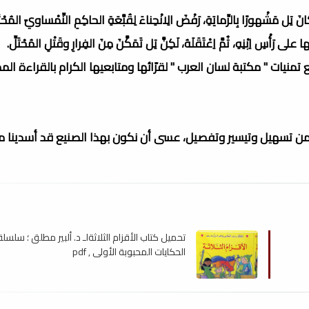
ِل مَشْهورًا بِالرِّمايَةِ، رَفْضَ الِانْحِناءَ لِقُبَّعَةِ الحاكِمِ النِّمْساويّ المُحْت
رَأْسِ اِبْنِهِ، ثُمَّ اِعْتَقَلَهُ، لَكِنَّ تِل تَمَكَّنَ مِنَ الفِرارِ وقَتْلِ المُحْتَلِّ.
سِويسْرا، مع تمنيات " مكتبة لسان العرب " لقرّائها ومتابعيها الكرام بالقراءة ال
 من تسهيل وتيسير وتفصيل، عسى أن نكون بهذا الصنيع قد أسدينا مع
تحميل كتاب الأقزام الثلاثةلـ د. ألبير مطلق ؛ سلسلة
الحكايات المحبوبة الأولى , pdf