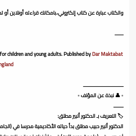
والكتاب عبارة عن كتاب إلكتروني،.بامكانك قراءته أونلاين أو 
ـــــــ
 for children and young adults. Published by
Dar Maktabat
ngland
ـــــــــــــــــــــــــــــــــ
▫️ 👤 نبذة عن المؤلف ▫️
ــــــــ
🏷️ التعريف بـ الدكتور ألبير مطلق:
الدكتور ألبير حبيب مطلق بدأ حياته الأكاديمية مدرسا في (الج