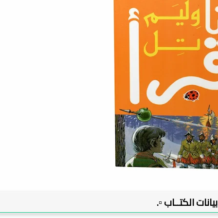
 بيانات الكتــاب ▫️.