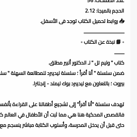
عدد الصفحات: 56
الحجم بالميجا: 2.12
📥 روابط تحميل الكتاب توجد فى الأسفل.
ـــــــــــــــــــــــــــــــــ
▫️ 📘 نبذة عن الكتاب ▫️
ــــــــ
كتاب " وليم تل " لـ الدكتور ألبير مطلق.
ضمن سلسلة " أنا أقرأ ؛ سلسلة ليديبرد للمطالعة السهلة " سلس
بيروت ؛ بالتعاون مع ليديبرد بوك ليمتد - إنجلترا.
تهدف سلسلة "أنا أقرأ" إلى تشجيع أطفالنا على القراءة بأنف
فالقصص المحكية هنا هي مما ثبت أن الأطفال في العالم كله 
حتى قبل أن يدخل المدرسة، وأسلوب الكتابة مباشر ينسجم مع