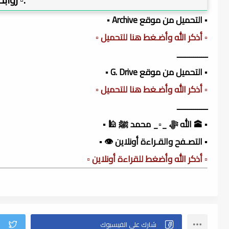
▪️ التحميل من موقع Archive ▪️
▫️ أذكر الله وأضـغط هنا للتحميل ▫️
ـــــــــــــــ
▪️ التحميل من موقع G. Drive ▪️
▫️ أذكر الله وأضـغط هنا للتحميل ▫️
ـــــــــــــــ
▪️ 🕋 الله ﷻ _▫️_ محمد ﷺ 🕌 ▪️
▪️ التصـفح والقـراءة أونلاين 👁️ ▪️
▫️ أذكر الله وأضغط للقراءة أونلاين ▫️