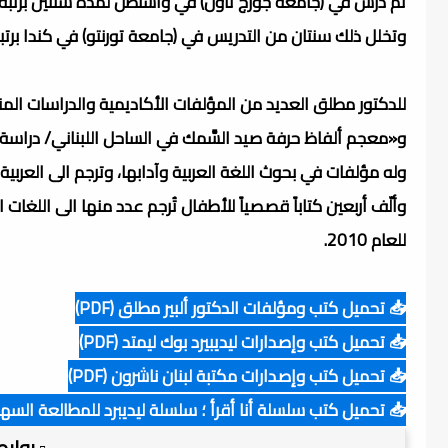
ثم درس في (جامعة جورج تاون) في واشنطن لمدة سنتين برتبة أستا
وتخلل ذلك سنتان من التدريس في (جامعة تورنتو) في كندا برتبة 
للدكتور مطلق العديد من المؤلفات الأكاديمية والدراسات المن
و«معجم ألفاظ حرفة صيد السَّمك في الساحل اللبناني/ دراسة ل
وله مؤلفات في بحوث اللغة العربية وآدابها، وترجم الى العربية 
وألّف أربعين كتاباً قصصياً للأطفال تُرجم عدد منها الى اللغات ال
للعام 2010.
📥 تحميل كتب ومؤلفات الدكتور ألبير مطلق (PDF)
📥 تحميل كتب وإصدارات ليديبيرد بوك ليمتد (PDF)
📥 تحميل كتب وإصدارات مكتبة لبنان ناشرون (PDF)
📥 تحميل كتب سلسلة أنا أقرأ ؛ سلسلة ليديبرد للمطالعة السهلة (F
.▫️ روا