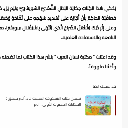
يَحْكي هَذا الكِتابُ حِكايَةَ البَطَلِ الشَّعْبيِّ السِّويسْريِّ وليَم تِل. كانَ ت
فَعاقَبَهُ الحاكِمُ بِأَنْ أَجْبَرَهُ على تَسْديدِ سَهْمِهِ على تُفّاحَةٍ وَضَعَها على 
وعلى إثْرِ ذَلِكَ اِشْتَعَلَ الصِّراعُ الَّذي اِنْتَهَى بِاسْتِقْلالِ 
النافعة والاستفادة العلمية..
وقد اعتنت " مكتبة لسان العرب " بنشر هذا الكتاب لما تضمنه
وأغثنا ملهوفاً.
قد يعجبك ايضا
تحميل كتاب البسكويتة العبيطة لـ د. ألبير مطلق ؛
الحكايات المحبوبة الأولى , pdf