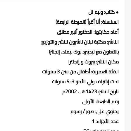
● كتاب: وليم تل
السلسلة: أنا أقرأ (المرحلة الرابعة)
أعاد حكايتها: الدكتور ألبير مطلق
الناشر: مكتبة لبنان ناشرون للنشر والتوزيع
بالتعاون مع ليديبرد بوك ليمتد، إنجلترا
مكان النشر: بيروت و إنجلترا
الفئة العمرية: أطفال من سن 3 سنوات
تحت إشراف ولي الأمر: 3-5 سنوات
تاريخ النشر: 1423هـ ، 2002م
رقم الطبعة: الأولى
يحتوي على: صور / رسوم
عدد الأجزاء: 1