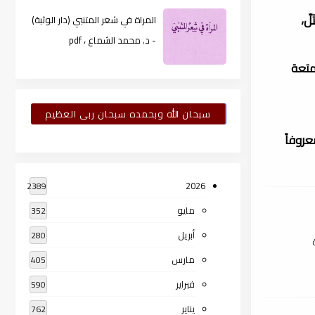
َلّ،
المراة في شعر المتنبي (دار الوثبة)
- د. محمد الشماع ، pdf
ممتعة
سبحان الله وبحمده سبحان ربى العظيم
روفاً
2026
2389
مايو
352
أبريل
280
مارس
405
فبراير
590
يناير
762