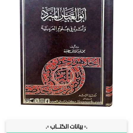
.▫️ بيانات الكتــاب ▫️.