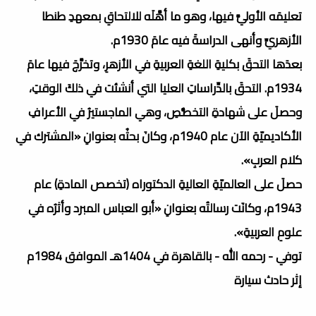
تعليمَه الأوليَّ فيها، وهو ما أهَّلَه للالتحاقِ بمعهدِ طنطا
الأزهريِّ وأنهى الدراسةَ فيه عامَ 1930م.
بعدَها التحقَ بكليةِ اللغةِ العربيةِ في الأزهرِ، وتخرَّجَ فيها عامَ
1934م. التحقَ بالدِّراساتِ العليا التي أنشئت في ذلكَ الوقتِ،
وحصلَ على شهادةِ التخصُّصِ، وهي الماجستيرُ في الأعرافِ
الأكاديميّةِ الآن عام 1940م، وكانَ بحثُه بعنوانِ «المشترك في
كلام العربِ».
حصلَ على العالميّةِ العاليةِ الدكتوراه (تخصص المادةِ) عام
1943م، وكانَت رسالتُه بعنوانِ «أبو العباس المبرد وأثرُه في
علومِ العربيةِ».
توفي - رحمه الله - بالقاهرة في 1404هـ الموافق 1984م
إثر حادث سيارة