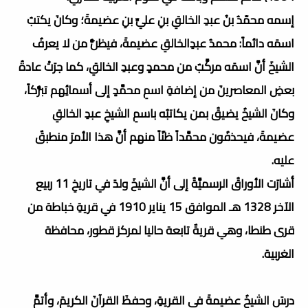
إسمه محمّدُ بنُ عبدِ الخالقِ بنِ عليِّ بنِ عضيمةَ؛ وكانَ يكتبُ
اسمَه دائماً: محمدُ عبدِالخالقِ عضيمةَ، فيظنُّ من لا يعرفُ
الشيخَ أنَّ اسمَه مركَّبٌ من محمدٍ وعبدِ الخالقِ، كما جرَتْ عادةُ
بعضِ المعاصرينَ من إضافةِ اسمِ محمَّدٍ إلى أسمائِهم تبرُّكاً،
وكانَ الشيخُ يضيقُ بمن يكاتبُه باسمِ الشيخِ عبدِ الخالقِ
عضيمةَ، فيحذفُون محمَّداً ظنّاً منهم أنَّ هذا الأمرَ منطبقٌ
عليه.
أشارَت الأوراقُ الرسميَّةُ إلى أنَّ الشيخَ ولدَ في تاريخِ 11 ربيع
الآخر 1328 هـ الموافق 15 يناير 1910 في قريةِ خباطة من
قرى طنطا، وهي قريةٌ تابعة حاليا لمركز قطور، محافظة
الغربية.
درسَ الشيخُ عضيمةَ في القريةِ، وحفظَ القرآنَ الكريمَ، وأتمَّ