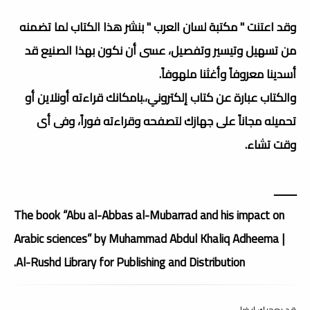
وقد اعتنت " مكتبة لسان العرب " بنشر هذا الكتاب لما تضمنه
من تسهيل وتيسير وتفصيل، عسى أن نكون بهذا الصنيع قد
أسدينا معروفاً وأغثنا ملهوفاً.
والكتاب عبارة عن كتاب إلكتروني،.بامكانك قراءته أونلاين أو
تحميله مجاناً على جهازك لتصفحه وقراءته فوراً، وفى أى
وقت تشاء.
ــــــــ
The book “Abu al-Abbas al-Mubarrad and his impact on
Arabic sciences” by Muhammad Abdul Khaliq Adheema |
Al-Rushd Library for Publishing and Distribution.
قد يعجبك ايضا