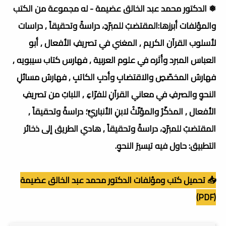
❅ الدكتور محمد عبد الخالق عضيمة - له مجموعة من الكتب
والمؤلفات أبرزها:المقتضبُ للمبرّدِ، دراسةً وتحقيقاً , دراسات
لأسلوب القرآن الكريم , المغني في تصريفِ الأفعال , أبو
العباس المبرد وأثره في علوم العربية , فهارس كتاب سيبويه ,
فهارسُ المخصّصِ والاقتضابِ وأدبِ الكاتبِ , فهارسُ مسائلِ
النحوِ والصرفِ في معاني القرآنِ للفرّاءِ , اللبابُ من تصريفِ
الأفعال , المذكّرُ والمؤنّثُ لابنِ الأنباريِّ؛ دراسةً وتحقيقاً ,
المقتضبُ للمبرّدِ، دراسةً وتحقيقاً , هادي الطريق إلى ذخائر
التطبيق: حاول فيه تيسيرَ النحوِ.
📥 تحميل كتب ومؤلفات الدكتور محمد عبد الخالق عضيمة
(PDF)