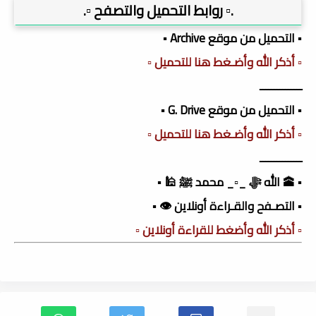
.▫️ روابط التحميل والتصفح ▫️.
▪️ التحميل من موقع Archive ▪️
▫️ أذكر الله وأضـغط هنا للتحميل ▫️
ـــــــــــــــ
▪️ التحميل من موقع G. Drive ▪️
▫️ أذكر الله وأضـغط هنا للتحميل ▫️
ـــــــــــــــ
▪️ 🕋 الله ﷻ _▫️_ محمد ﷺ 🕌 ▪️
▪️ التصـفح والقـراءة أونلاين 👁️ ▪️
▫️ أذكر الله وأضغط للقراءة أونلاين ▫️