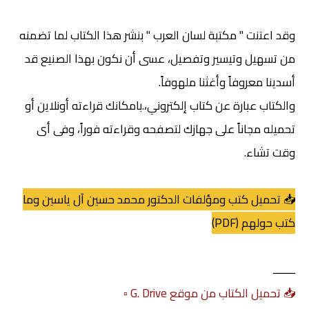
وقد اعتنت " مكتبة لسان العرب " بنشر هذا الكتاب لما تضمنه
من تسهيل وتيسير وتفصيل، عسى أن نكون بهذا الصنيع قد
أسدينا معروفاً وأغثنا ملهوفاً.
والكتاب عبارة عن كتاب إلكتروني،.بامكانك قراءته أونلاين أو
تحميله مجاناً على جهازك لتصفحه وقراءته فوراً، وفى أى
وقت تشاء.
📥 تحميل كتب ومؤلفات الدكتور محمد حسين آل ياسين وما
كتب حولهم (PDF)
ــــــــ
📥 تحميل الكتاب من موقع G. Drive ▫️