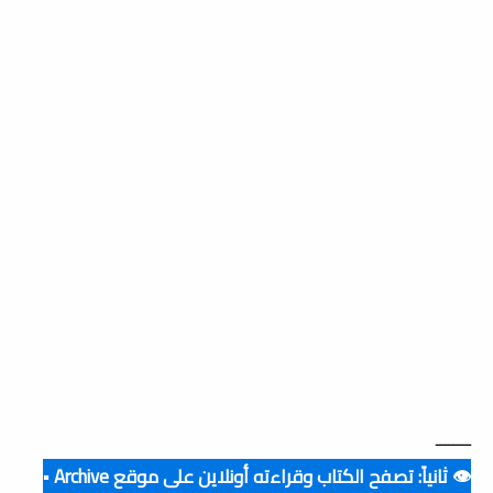
ــــــــ
👁️ ثانياً: تصفح الكتاب وقراءته أونلاين على موقع Archive ▪️