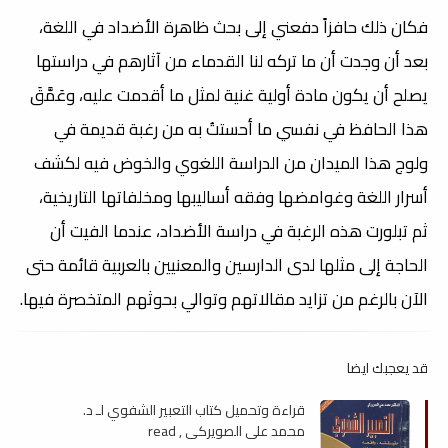
فكان ذلك حافزاً دفعني إلى بحث ظاهرة الأضداد في اللغة،
بعد أن وجدت أن ما تركه لنا القدماء من آثارهم في دراستها
يصلح أن يكون مادة أولية غنية لمثل ما أقدمت عليه، وعَمَّقَ
هذا الحافظ في نفسي ما أحستتُ به من رغبة قديمة في
ولوج هذا الميدان من الدراسة اللغوي والخوض فيه لكشف
أسرار اللغة وغوامضها وفقه أساليبها ومخلفاتها التاريخية،
ثم تبلورت هذه الرغبة في دراسة الأضداد، عندما الفيت أن
الحاجة إلى مثلها لدى الدارسين والمعنيين بالعربية قائمة حتى
الآن بالرغم من تزايد مقالاتهم وتوالي بحوثهم المتخصرة فيها.
قد يعجبك ايضا
قراءة وتحميل كتاب التعبير الشفوي لـ د.
محمد علي الصويركي , read