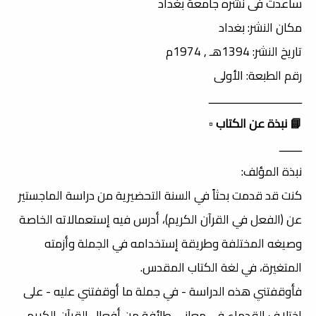
ساعدت فى نشره جامعة بغداد
مكان النشر: بغداد
تاريخ النشر: 1394هـ , 1974م
رقم الطبعة: الأولى
ـــــــــــــــــــــــــــــــــ
📘 نبذة عن الكتاب
▫️
ــــــــ
نبذة المؤلف:
كنت قد قدمت بحثاً في السنة التحضيرية من دراسة الماجستير
عن (الفعل في القرآن الكريم)، أدرس فيه إستعمالاته الخاصة
وصيغه المختلفة وطريقة إستخدامه في الجملة وأزمته
المتغيرة، في لغة الكتاب المقدس.
فأوقفتني هذه الدراسة - في جملة ما أوقفتني عليه - على
إختلاف القدماء في معاني طائفة من أفعال القرآن الكريم،