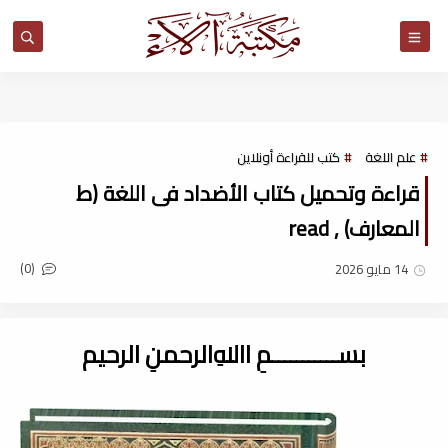
مكتبة آلاء
علم اللغة
كتب للقراءة أونلاين
قراءة وتحميل كتاب الأضداد فى اللغة (ط
المعارف) , read
(0)
14 مايو 2026
بســـــــــــمِ اﷲِالرحمنِ الرحيم