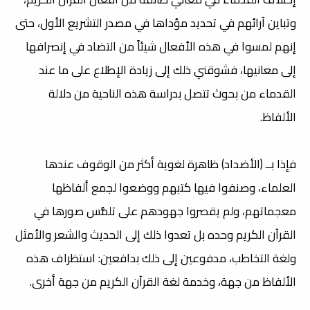
وتباين آرائهم في تحديد مؤداها في مصدر التشريع الأول، حتى
إنهم لمسوا في هذه الأفعال شيئاً من التضاد في إنصرافها
إلى معانيها، فشوقني ذلك إلى زيادة الإطلاع على ما عند
القدماء من بحوث تتصل بدراسة هذه الناحية من دلالة
الألفاظ.
فإذا بــ (الأضداد) ظاهرة لغوية أكثر من الوقوف عندها
العلماء، وصنفوا فيها كتبهم ووضعوا لجمع ألفاظها
معجماتهم، ولم يقصروا جهودهم على تلمُّس صورها في
القرآن الكريم وحده بل
تعدوا ذلك إلى الحديث والشعر والأمثل
ولغة التخاطب، مدفوعين إلى ذلك بدافعين: استظراف هذه
الألفاظ من جهة، وخدمة لغة القرآن الكريم من جهة أخرى.