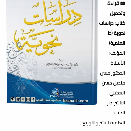
📖 قراءة
وتحميل
كتاب: دراسات
نحوية (ط
العلمية)
المؤلف:
الأستاذ
الدكتور حسن
منديل حسن
العكيلي
الناشر: دار
الكتب
العلمية للنشر والتوزيع