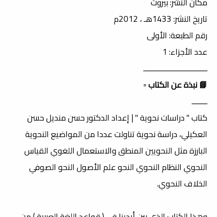
مكان النشر: بيروت
تاريخ النشر: 1433هـ ، 2012م
رقم الطبعة: الأولى
عدد الأجزاء: 1
ـــــــــــــــــــــــــــــــــ
📘 نبذة عن الكتاب
▫️
ــــــــ
كتاب " دراسات نحوية " | إعداد الدكتور حسن منديل حسن
العكيلي، دراسة نحوية تناولت عددا من المواضيع النحوية
البارزة مثل النحويين المنطق والاستعمال اللغوي القياس
النحوي النظام النحوي النحو علم الأصول النحو الصوفي
الخلاف النحوي.
وهذا الكتاب الذي بين أيدينا في ( قواعد اللغة العربية ) من