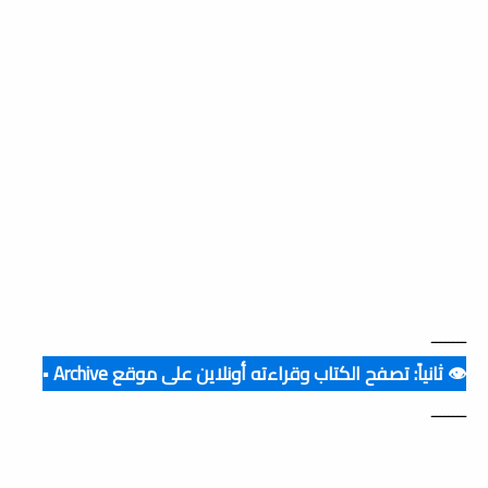
ــــــــ
👁️ ثانياً: تصفح الكتاب وقراءته أونلاين على موقع Archive ▪️
ــــــــ