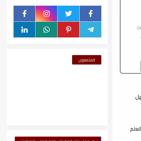
المتابعون
هل
لعلم