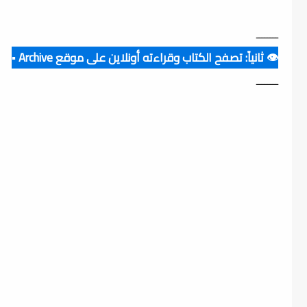
ــــــــ
👁️ ثانياً: تصفح الكتاب وقراءته أونلاين على موقع Archive ▪️
ــــــــ