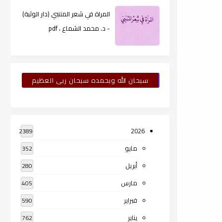
المراة في شعر المتنبي (دار الوثبة)
- د. محمد الشماع ، pdf
سبحان الله وبحمده سبحان ربى العظيم
2026
2389
مايو
352
أبريل
280
مارس
405
فبراير
590
يناير
762