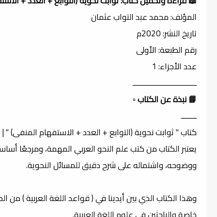
📖 قراءة وتحميل كتاب: ثوابت نحوية (التوابع + العدد + الاست
المؤلف: محمد عبد التواب عثمان
تاريخ النشر: 2020م
رقم الطبعة: الأولى
عدد الأجزاء: 1
ـــــــــــــــــــــــــــــــــ
📘 نبذة عن الكتاب
▫️
ــــــــ
كتاب " ثوابت نحوية (التوابع + العدد + الاستفهام المنفى) " |
يعتبر الكتاب من كتب علم النحو العربي المهمة، ومرجعًا أساسيً
ووضوحه، واشتماله على شرح دقيق للمسائل النحوية.
وهذا الكتاب الذي بين أيدينا في ( قواعد اللغة العربية ) من 
خاصة والباحثين في علوم اللغة العربية.