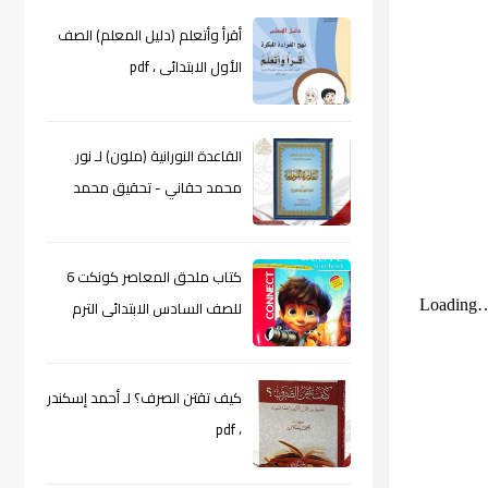
أقرأ وأتعلم (دليل المعلم) الصف
الأول الابتدائى ، pdf
القاعدة النورانية (ملون) لـ نور
محمد حقاني - تحقيق محمد
الراعى ، pdf
كتاب ملحق المعاصر كونكت 6
للصف السادس الابتدائى الترم
الأول 2024م ، pdf
كيف تقتن الصرف؟ لـ أحمد إسكندر
، pdf