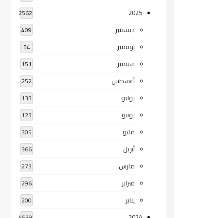
2025
2562
ديسمبر
409
نوفمبر
54
سبتمبر
151
أغسطس
252
يوليو
133
يونيو
123
مايو
305
أبريل
366
مارس
273
فبراير
296
يناير
200
2024
4539