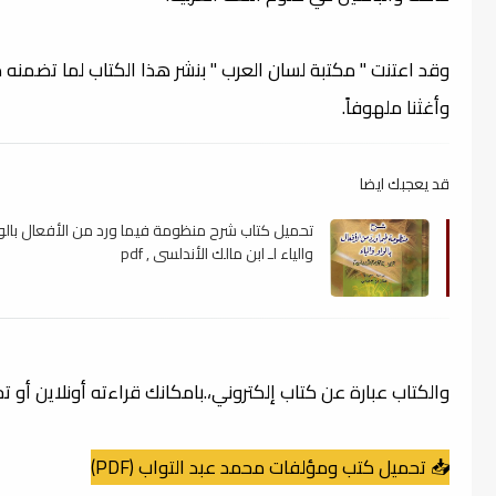
وقد اعتنت " مكتبة لسان العرب " بنشر هذا الكتاب لما تضمنه
وأغثنا ملهوفاً.
قد يعجبك ايضا
تحميل كتاب شرح منظومة فيما ورد من الأفعال بالو
والياء لـ ابن مالك الأندلسي , pdf
والكتاب عبارة عن كتاب إلكتروني،.بامكانك قراءته أونلاين أو 
📥 تحميل كتب ومؤلفات محمد عبد التواب (PDF)