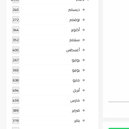
ديسمبر
240
نوفمبر
272
أكتوبر
344
سبتمبر
352
أغسطس
400
يوليو
267
يونيو
365
مايو
638
أبريل
494
مارس
459
فبراير
389
يناير
319