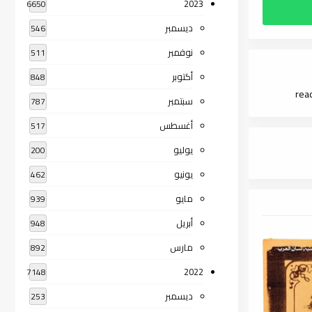
2023
6650
ديسمبر
546
نوفمبر
511
أكتوبر
848
سبتمبر
787
أغسطس
517
يوليو
200
يونيو
462
مايو
939
أبريل
948
مارس
892
2022
7148
ديسمبر
253