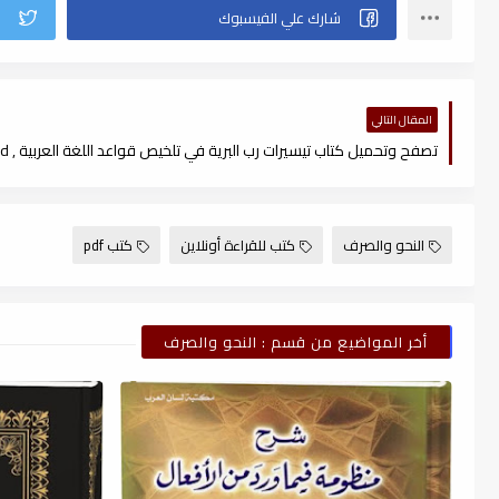
المقال التالي
تصفح وتحميل كتاب تيسيرات رب البرية في تلخيص قواعد اللغة العربية , read
النحو والصرف
كتب للقراءة أونلاين
كتب pdf
أخر المواضيع من قسم : النحو والصرف