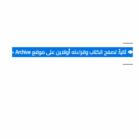
ــــــــ
👁️ ثانياً: تصفح الكتاب وقراءته أونلاين على موقع Archive ▪️
ــــــــ