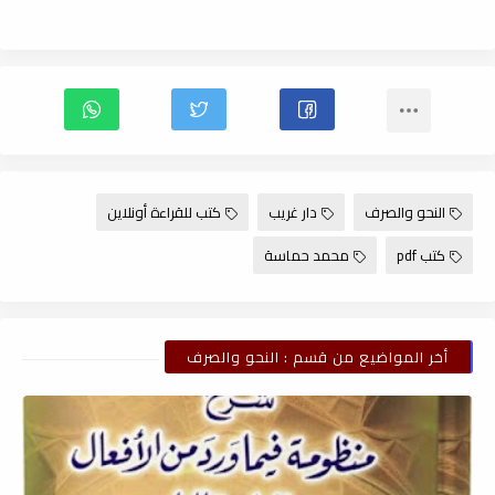
النحو والصرف
دار غريب
كتب للقراءة أونلاين
كتب pdf
محمد حماسة
أخر المواضيع من قسم : النحو والصرف