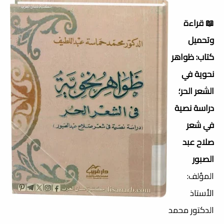
📖 قراءة
وتحميل
كتاب: ظواهر
نحوية في
الشعر الحر؛
دراسة نصية
في شعر
صلاح عبد
الصبور
المؤلف:
الأستاذ
الدكتور محمد