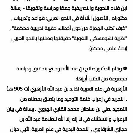
ابن فلاح النحوية والتصريفية جمعًا ودراسة وتقويمًا - رسالة
دكتوراه , الأصول الثلاثة في النحو العربي: قواعد وتدريبات ,
"كيف تكتب الهمزة من دون أخطاء، حقيبة تدريبية محكمة" ,
"نظرية تشومسكي اللغوية" حقيقتها وصلتها بالنحو العربي
(بحث علمي محكم).
❅ وقام الدكتور صلاح بن عبد الله بوجليع بتحقيق ودراسة
مجموعة من الكتب أبرزها:
الأزهرية في علم العربية لخالد بن عبد الله الأزهري (ت 905 هـ)
, التجريد في إعراب كلمة التوحيد وما يتعلق بمعناه من
التمجيد لعلي بن سلطان محمد القاري الهروي , رسالة في بيان
الإعراب والاستثناء في لا إله إلا الله للعلامة عبد الله بن
حجازي الشرقاوي , اللمحة البدرية في علم العربية، لأبي حيان