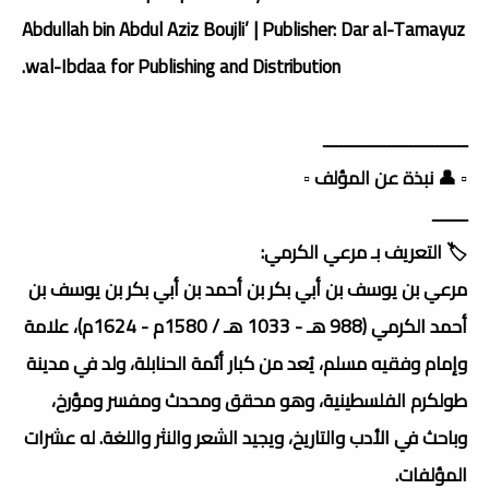
Abdullah bin Abdul Aziz Boujli’ | Publisher: Dar al-Tamayuz
wal-Ibdaa for Publishing and Distribution.
ـــــــــــــــــــــــــــــــــ
▫️ 👤 نبذة عن المؤلف ▫️
ــــــــ
🏷️ التعريف بـ مرعي الكرمي:
مرعي بن يوسف بن أبي بكر بن أحمد بن أبي بكر بن يوسف بن
أحمد الكرمي (988 هـ - 1033 هـ / 1580م - 1624م)، علامة
وإمام وفقيه مسلم، يُعد من كبار أئمة الحنابلة، ولد في مدينة
طولكرم الفلسطينية، وهو محقق ومحدث ومفسر ومؤرخ،
وباحث في الأدب والتاريخ، ويجيد الشعر والنثر واللغة. له عشرات
المؤلفات.