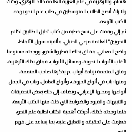
هشام، والأزهرية في علم العربية للعلامة خالد الأزهري، وكنتُ
ولا زلتُ أنصح الطلاب المتوسطين في طلب علم النحو بهذه
الكتب الأربعة.
ثم إلي وقفت على نسخ خطية من كتاب "دليل الطالبين لكلام
النحويين" للعلامة مرعي الحنبلي، فألفيته سهل الألفاظ،
واضح المعاني، ففـاق بذلك القطر والشذور، ووجدته مستوعبا
لأغلب الأبواب النحوية، ومسائل الأبواب، ففاق بذلك الأزهرية،
وفاق المتممة بزيادة أبواب لم يذكرها صاحب المتممة،
ومنها: باب في أنواع الحروف، وأنواع العامل، وباب في الجمل
أنواعها ومحلها الإعرابي، ويضاف إلى ذلك بعض التحقيقات
والتنبيهات والقيود والضوابط التي خلت منها الكتب الأربعة.
فلما وجدته كذلك، أدركت أهمية الكتاب لطلبة علم النحو،
فعزمت على تحقيقه والتعليق عليه، بما يساعد على فهم
النص.