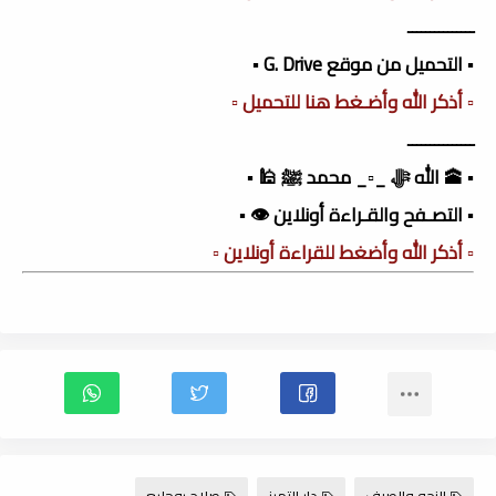
ـــــــــــــــ
▪️ التحميل من موقع G. Drive ▪️
▫️ أذكر الله وأضـغط هنا للتحميل ▫️
ـــــــــــــــ
▪️ 🕋 الله ﷻ _▫️_ محمد ﷺ 🕌 ▪️
▪️ التصـفح والقـراءة أونلاين 👁️ ▪️
▫️ أذكر الله وأضغط للقراءة أونلاين ▫️
النحو والصرف
دار التميز
صلاح بوجليع