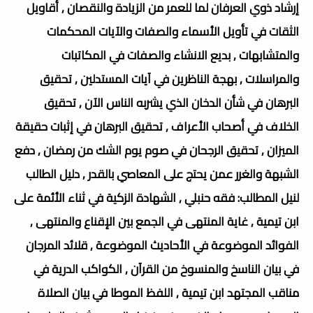
إرشاد ذوي العرفان لما للعمر من الزيادة والنقصان , أقاويل
الثقات في تأويل الأسماء والصفات والآيات المحكمات
والمتشابهات , بديع الانشاء والصفات في المكاتبات
والمراسلات , بهجة الناظرين في آيات المستدلين , تحقيق
البرهان في شأن الدخان الذي يشربه الناس الآن , تحقيق
الخلاف في أصحاب الأعراف , تحقيق البرهان في إثبات حقيقة
الميزان , تحقيق الرجحان في صوم يوم الشك من رمضان , دفع
الشبهة والغرر عمن يحتج على المعاصي بالقدر , دليل الطالب
لنيل المطالب: فقه حنبلي , الشهادة الزكية في ثناء الأئمة على
ابن تيمية , غاية المنتهى في الجمع بين الإقناع والمنتهى ,
الفوائد الموضوعة في الأحاديث الموضوعة , قلائد المرجان
في بيان الناسخ والمنسوخ من القرآن , الكواكب الدرية في
مناقب المجتهد ابن تيمية , اللفظ الموطا في بيان الصلاة