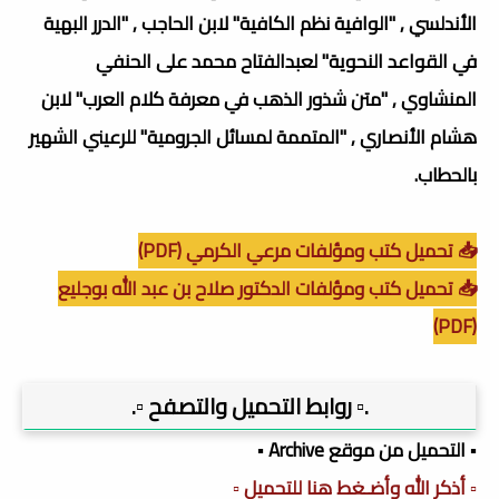
الأندلسي , "الوافية نظم الكافية" لابن الحاجب , "الدرر البهية
في القواعد النحوية" لعبدالفتاح محمد على الحنفي
المنشاوي , "متن شذور الذهب في معرفة كلام العرب" لابن
هشام الأنصاري , "المتممة لمسائل الجرومية" للرعيني الشهير
بالحطاب.
📥 تحميل كتب ومؤلفات مرعي الكرمي (PDF)
📥 تحميل كتب ومؤلفات الدكتور صلاح بن عبد الله بوجليع
(PDF)
.▫️ روابط التحميل والتصفح ▫️.
▪️ التحميل من موقع Archive ▪️
▫️ أذكر الله وأضـغط هنا للتحميل ▫️