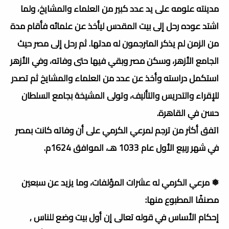
مدينته علومه على يد عدد كبير من العلماء والمشايخ، ولما
اشتد عوده رحل إلى بيت المقدس ليأخذ عن علمائه فأقام مدة
من الزمن لم يذكر المترجمون له مدتها. ثم رحل إلى مصر حيث
الجامع الأزهر، وسكن مصر وبقي فيها حتى وفاته، وفي الأزهر
استكمل دراسته وأخذ عن عدد من العلماء والمشايخ ثم تصدر
للإقراء والتدريس والتأليف، وتولى المشيخة بجامع السلطان
حسن في القاهرة.
اتفق أكثر من ترجم لمرعي الكرمي على أن وفاته كانت بمصر
في شهر ربيع الأول عام 1033 هـ، الموافق 1624م.
❅ مرعي الكرمي له عشرات المؤلفات، وما يزيد عن سبعين
مصنفًا المطبوع منها:
إحكام الأساس في قوله تعالى إن أول بيت وضع للناس ,