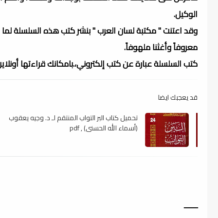
الوكيل.
وقد اعتنت " مكتبة لسان العرب " بنشر كتب هذه السلسلة لما
معروفاً وأغثنا ملهوفاً.
كتب السلسلة عبارة عن كتب إلكتروني،.بامكانك قراءتها أونلاي
قد يعجبك ايضا
تحميل كتاب البر التواب المنتقم لـ د. وجيه يعقوب
(أسماء الله الحسنى) , pdf
ـــــــ