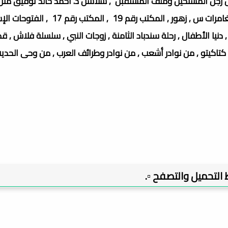
ل رجل المستحيل وملف المستقبل , سلاسل د. أحمد خالد توفيق مثل 
الطبيعة - فانتازيا , كوكتيل 2000 , سافاري , سلة الروايات , مغامرات س , زهور , المكتب 
 دنيا الأطفال , رحلة سندباد الثامنة , زوجات النبي , سلسلة فلاش , قص
تاكيتو , من نوادر أشعب , من نوادر وطرائف العرب , من وحى الحدي
بط التحميل والتصفح ▫️.