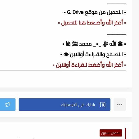
ـــــــــــــــ
▪️ التحميل من موقع G. Drive ▪️
▫️ أذكر الله وأضـغط هنا للتحميل ▫️
ـــــــــــــــ
▪️ 🕋 الله ﷻ _▫️_ محمد ﷺ 🕌 ▪️
▪️ التصـفح والقـراءة أونلاين 👁️ ▪️
▫️ أذكر الله وأضغط للقراءة أونلاين ▫️
المقال السابق