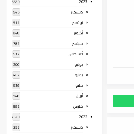
2023
6650
ديسمبر
546
نوفمبر
511
أكتوبر
848
سبتمبر
787
أغسطس
517
يوليو
200
يونيو
462
مايو
939
أبريل
948
مارس
892
2022
7148
ديسمبر
253