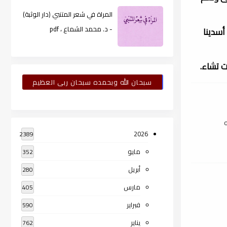
المراة في شعر المتنبي (دار الوثبة)
- د. محمد الشماع ، pdf
أسدينا
ت تشاء.
سبحان الله وبحمده سبحان ربى العظيم
ه
2026
2389
مايو
352
أبريل
280
مارس
405
فبراير
590
يناير
762