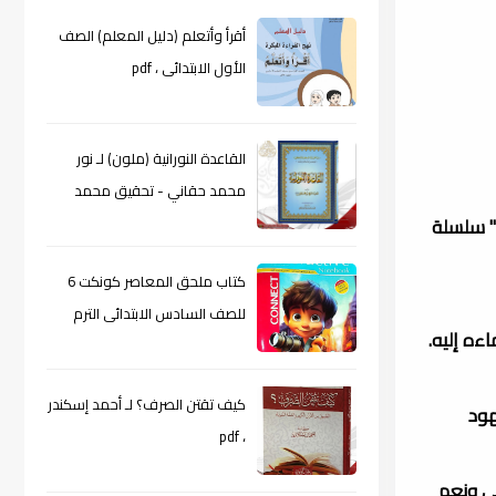
أقرأ وأتعلم (دليل المعلم) الصف
الأول الابتدائى ، pdf
القاعدة النورانية (ملون) لـ نور
محمد حقاني - تحقيق محمد
" سلسلة
الراعى ، pdf
كتاب ملحق المعاصر كونكت 6
للصف السادس الابتدائى الترم
ءه إليه.
الأول 2024م ، pdf
كيف تقتن الصرف؟ لـ أحمد إسكندر
هود
، pdf
ى ونعم