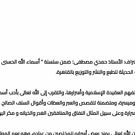
د | إشراف: الأستاذ حمدي مصطفى؛ ضمن سلسلة " أسماء الله الحسنى 
حديثة للطبع والنشر والتوزيع بالقاهرة.
العقيدة الإسلامية وأسرارها، والتقرب إلى الله تعالى بأحب أسما
يسرة، ومتضمنة للقصص والعبر والعظات وأقوال السلف الصالح.
 وعلى سبيل المثال النفاق والمنافقين الغدر والخيانه و مكر الي
الله تعالى يمنح بعض أسراره للمخلصين من عباده، وهو نعم المول