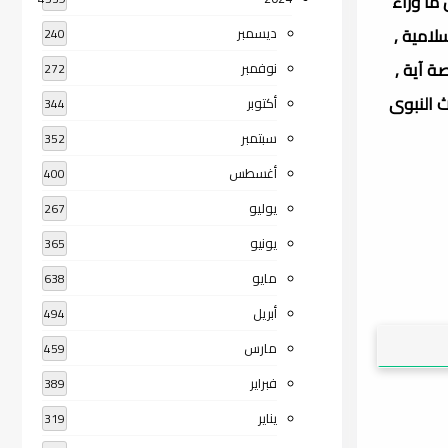
ما وراء
رقم 19 , المكتب رقم 17 , الفتوحات الإسلامية ,
ديسمبر
240
ة آية ,
نوفمبر
272
ث النبوى
أكتوبر
344
سبتمبر
352
أغسطس
400
يوليو
267
يونيو
365
مايو
638
أبريل
494
مارس
459
فبراير
389
يناير
319