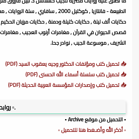
ما تطلق عليه روايات مصرية للجيب كسلاسل د. نبيل فاروق مث
حكايات ألف ليلة , حكايات كليلة ودمنة , حكايات مرزبان الحكيم ,
قصص الحيوان في القرآن , مغامرات أرنوب العجيب , مغامرات ك
الشريف , موسوعة الجيب , نوادر جحا.
📥 تحميل كتب ومؤلفات الدكتور وجيه يعقوب السيد (PDF)
📥 تحميل كتب سلسلة أسماء الله الحسنى (PDF)
📥 تحميل كتب وإصدارات المؤسسة العربية الحديثة (PDF)
.▫️ روا
▪️ التحميل من موقع Archive ▪️
▫️ أذكر الله وأضـغط هنا للتحميل ▫️