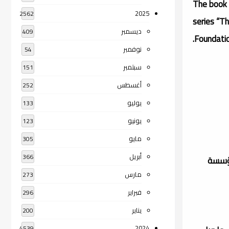
The book 
2025
2562
series “T
ديسمبر
409
Foundation
نوفمبر
54
سبتمبر
151
أغسطس
252
يوليو
133
يونيو
123
مايو
305
أبريل
366
مؤسسة
مارس
273
فبراير
296
يناير
200
2024
4539