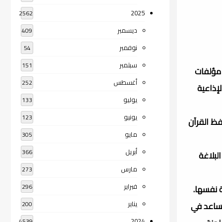
2025
2562
ديسمبر
409
نوفمبر
54
سبتمبر
151
 عدة مؤلفات
أغسطس
252
لإذاعية
يوليو
133
يونيو
123
. حفظ القرآن
مايو
305
أبريل
366
19، شهادة الماجستير في البلاغة
مارس
273
فبراير
296
يناير
ذ مساعد في
200
2024
4539