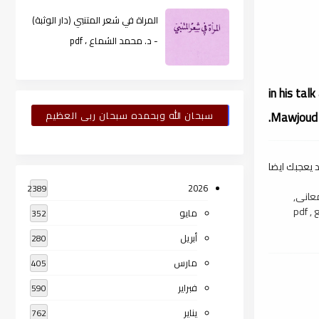
المراة في شعر المتنبي (دار الوثبة)
- د. محمد الشماع ، pdf
in his talk about
Mawjoud A
سبحان الله وبحمده سبحان ربى العظيم
 يعجبك ايضا
2026
2389
معانى,
 pdf
مايو
352
أبريل
280
مارس
405
فبراير
590
يناير
762