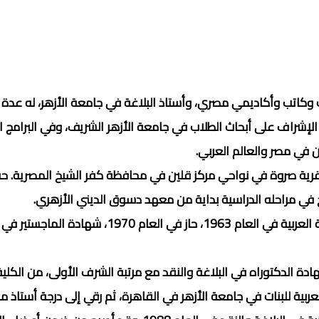
1 يناير 1935 -11 فبراير 2012 )؛ هو باحث وكاتب وأكاديمي مصري، وأستاذ البلاغة في جامعة الأزهر، له
الإشراف على أبحاث الطلاب في جامعة الأزهر الشريف، وفي البرامج ا
ين في مصر والعالم العربي.
اير 1935، نشأ نشأة دينية في قرية صروة في نواحي مركز قلين في محافظة كفر الشيخ المصرية
رج في مراحله الدراسية بداية من معهد دسوق الديني الأزهري.
بعد أن استكمل دراساته ما قبل الجامعية، تخرج في كلية اللغة العربية في العام 1963، حاز في العام 70
سلامية والعربية للبنات في جامعة الأزهر في القاهرة، ثم رقي إلى درجة أستا