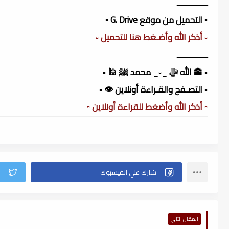
ـــــــــــــــ
▪️ التحميل من موقع G. Drive ▪️
▫️ أذكر الله وأضـغط هنا للتحميل ▫️
ـــــــــــــــ
▪️ 🕋 الله ﷻ _▫️_ محمد ﷺ 🕌 ▪️
▪️ التصـفح والقـراءة أونلاين 👁️ ▪️
▫️ أذكر الله وأضغط للقراءة أونلاين ▫️
المقال التالي