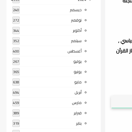
ضمن أعضاء اللجنة
ديسمبر
240
نوفمبر
272
أكتوبر
344
باسي ,
سبتمبر
352
ز القرآن
أغسطس
400
يوليو
267
يونيو
365
مايو
638
أبريل
494
مارس
459
فبراير
389
يناير
319