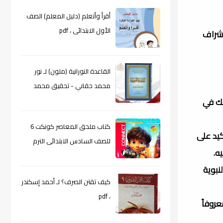
أقرأ وأتعلم (دليل المعلم) الصف
الأول الابتدائى ، pdf
إشراف
القاعدة النورانية (ملون) لـ نور
محمد حقاني - تحقيق محمد
لك في
الراعى ، pdf
كتاب ملحق المعاصر كونكت 6
كيد على
للصف السادس الابتدائى الترم
ه.
الأول 2024م ، pdf
نبوية
كيف تقتن الصرف؟ لـ أحمد إسكندر
، pdf
روفاً