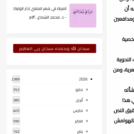
ه أن
المراة في شعر المتنبي (دار الوثبة)
- د. محمد الشماع ، pdf
 ومدافعين
شخصية
سبحان الله وبحمده سبحان ربى العظيم
 النحوية
عرية، ومن
2026
2389
شأته
مايو
352
ي هذا
أبريل
280
حقيق النص
مارس
405
 بالهوامش
فبراير
590
يناير
762