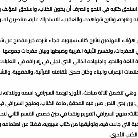
استحق كتابه في النحو والصرف أن يكون الكتاب، واستحق المؤلف ب
ته وشرحه، وشرح شواهده، والتعقيب، الاستدراك عليه، منتصرين له،
ً من هؤلاء المهتمين بشرح كتاب سيبويه، فجاء شرحه خير مفصح عن 
 المفردات، وتفسير الأبنية الغريبة وضبطها وبيان مفردات جموعها
اللغة والنحو، واجتهاده الذاتي الذي تجلى في إسرافه في التعليلات
لامات الإعراب والبناء وكان صدى لثقافته القرآنية، والفقهية، والش
 وهي تتضمن ثلاثة مباحث، الأول: ترجمة السيرافي: اسمه وولادته، ن
ثاني: بين يدي النص دس فيه المحقق مادة الكتاب، ومنهج السيرافي ف
والثالث: منهج السيرافي (تقويم ونقد) في حين خصص القسم الثاني لت
رفية التي جاءت فيه، وتوثيقها من كتاب سيبويه، فضلاً عن اهتمامه
الكتب الأخرى.