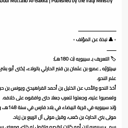
dul Muttalib Al-Bakka | Published by the Iraqi Ministry
ـــــــــــــــــــــــــــــــــ
▫️ 👤 نبذة عن المؤلف ▫️
ــــــــ
🏷️ التعريف بـ سيبويه (ت 180هـ):
علم النحو.
أخذ النحو والأدب عن الخليل بن أحمد الفراهيدي ويونس بن حب
وتعصبوا عليه، وجعلوا للعرب جعلا حتى وافقوه على خلافه.
وُلد سي
مولى بني الحارث بن كعب، وقيل مولى آل الربيع بن زياد.
سميّ سيبويه لان أمه كانت ترقصه وتقول له ذلك، ومعنى سيبويه ر