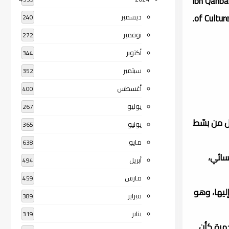
ibn Qanba
of Cultur
ديسمبر
240
نوفمبر
272
أكتوبر
344
سبتمبر
352
أغسطس
400
يوليو
267
 - 180 هـ / 765 - 796م) إمام النحاة، وأول من بسّط
يونيو
365
مايو
638
سائي،
أبريل
494
مارس
459
 فارس إليها، وهو
فبراير
389
يناير
319
حمرة كأن