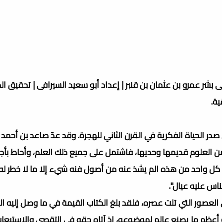
ى بشر عمرو بن عثمان بن قنبر | إعداد أبو سعيد السيرافى | تحقيق ال
ية.
الحياة الفكرية في القرن الثاني للهجرة. وقد عدّ صاعد بن أحمد ا
م من العلوم قديمها وحديها، فاشتمل على جميع ذلك العلم، وأحاط بأج
إن كل واحد من هذه الم يشذ عنه من أصول فنه شيء إلا ما لا خطر له"
ناس عليه عيال".
في العصور التي تلت عصره، فلقد بلغ الكتاب القيمة في ما وصل إليه ا
فه أعظم ما يصنع عالم لموضوعه، إذ آتاه حقه في التقصي والاستيعا