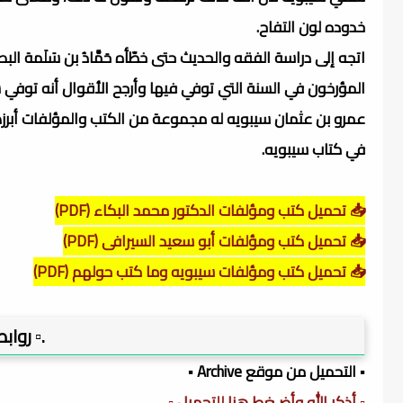
خدوده لون التفاح.
اتجه إلى دراسة الفقه والحديث حتى خطّأه حَمَّادُ بن سَلَمة ال
المؤرخون في السنة التي توفي فيها وأرجح الأقوال أنه توفي سنة 80
عمرو بن عثمان سيبويه له مجموعة من الكتب والمؤلفات أبرزها
في كتاب سيبويه.
📥 تحميل كتب ومؤلفات الدكتور محمد البكاء (PDF)
📥 تحميل كتب ومؤلفات أبو سعيد السيرافى (PDF)
📥 تحميل كتب ومؤلفات سيبويه وما كتب حولهم (PDF)
.▫️ روا
▪️ التحميل من موقع Archive ▪️
▫️ أذكر الله وأضـغط هنا للتحميل ▫️