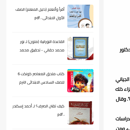
أقرأ وأتعلم (دليل المعلم) الصف
الأول الابتدائى ، pdf
القاعدة النورانية (ملون) لـ نور
دكتور
محمد حقاني - تحقيق محمد
الراعى ، pdf
كتاب ملحق المعاصر كونكت 6
لجياني
للصف السادس الابتدائى الترم
زاء ذلك
الأول 2024م ، pdf
. وقال
كيف تقتن الصرف؟ لـ أحمد إسكندر
، pdf
لدراسات
ب، ومن