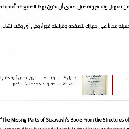
 من تسهيل وتيسير وتفصيل، عسى أن نكون بهذا الصنيع قد أسدينا مع
تحميله مجاناً على جهازك لتصفحه وقراءته فوراً، وفى أى وقت تشاء.
رب
تحميل كتاب فوائت كتاب سيبويه ؛ من أبنية كلام ا
لـ السيرافي - تحقيق د. محمد البكاء , pdf
“The Missing Parts of Sibawayh’s Book; From the Structures o