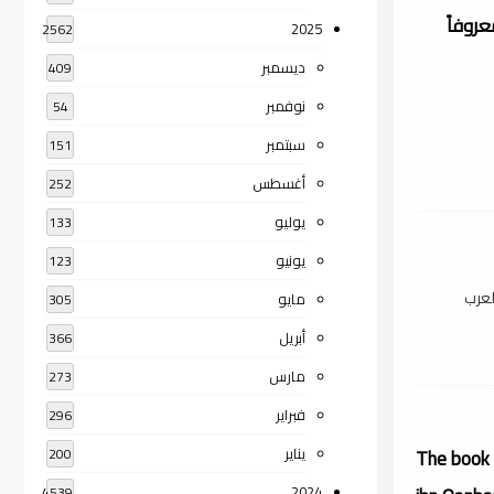
روفاً
2025
2562
ديسمبر
409
نوفمبر
54
سبتمبر
151
أغسطس
252
يوليو
133
يونيو
123
لعرب
مايو
305
أبريل
366
مارس
273
فبراير
296
يناير
The book 
200
2024
4539