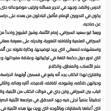
الدرس والنقد، وجهد في تحرير مسائله وترتيب موضوعاته حتى 
يكون في النحويين الإمام. فأقبل الباحثون من بعده على دراس
عن صاحبه.
ويعدّ ابو سعيد السيرافي، إمام الأئمة، وشيخ الشيوخ واحدا
السيرافي العلمية وثقافته اللغوية، وقدرته على معرفة معاني
واستشهاده للمعاني التي يريد توضيحها، وكثرة نقوله عن أئمة 
التي تدور حول حكمة اللغة في تركيباتها، وعلاقة مفرداتها، وع
علم الأنساب، والمنطق، والكلام.
والقارئ لهذا الكتاب يجد أنه يقع في قسمين أولهما: الدراسة،
وحياتهن خلائفه، وشيوخه، ثقافته، تلاميذه، آثاره وفاته. وال
الباب، بين السيرافي وابن جني في فوائت الكتاب من الأبنية، 
تحقيقاً علمياً تجلى فيه جهد المحقق في مراجعة الأبنية الص
التي أغناها بالمقارنات وبالأوجه التي رويت بها هذه الأبنية في 