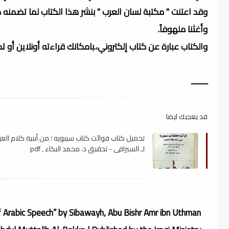
وقد اعتنت " مكتبة لسان العرب " بنشر هذا الكتاب لما تضمنه
وأغثنا ملهوفاً.
والكتاب عبارة عن كتاب إلكتروني،.بامكانك قراءته أونلاين أو 
ــــــــ
قد يعجبك ايضا
تحميل كتاب فوائت كتاب سيبويه ؛ من أبنية كلام الع
لـ السيرافي - تحقيق د. محمد البكاء , pdf
f Arabic Speech” by Sibawayh, Abu Bishr Amr ibn Uthman