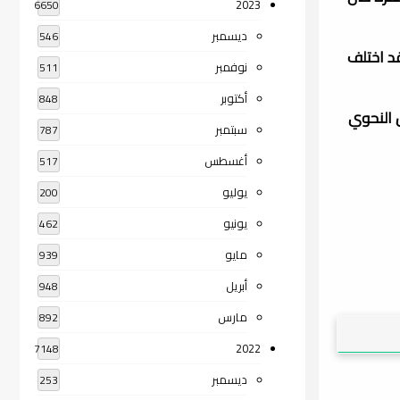
2023
6650
ديسمبر
546
قد اختلف
نوفمبر
511
أكتوبر
848
 النحوي
سبتمبر
787
أغسطس
517
يوليو
200
يونيو
462
مايو
939
أبريل
948
مارس
892
2022
7148
ديسمبر
253