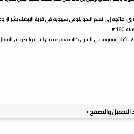
بصري، فاتجه إلى تعلم النحو ,توفي سيبويه في قرية البيضاء بشيراز، و
1هـ.
: كتاب سيبويه في النحو , كتاب سيبويه من النحو والصرف , التمثيل
بط التحميل والتصفح ▫️.