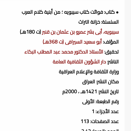
● كتاب: فوائت كتاب سيبويه ؛ من أبنية كلام العرب
السلسلة: خزانة التراث
سيبويه، أبى بشر عمرو بن عثمان بن قنبر
(ت 180هـ)
المؤلف:
أبو سعيد السيرافى (ت 368هـ)
تحقيق:
الأستاذ الدكتور محمد عبد المطلب البكاء
الناشر:
دار الشؤون الثقافية العامة
وزارة الثقافة والإعلام العراقية
مكان النشر: العراق
تاريخ النشر: 1421هـ ، 2000م
رقم الطبعة: الأولى
عدد الأجزاء: 1
عدد الصفحات: 113