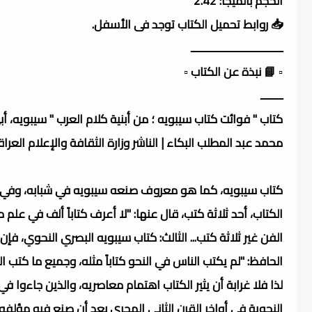
الحجم بالميجا: 2.42
📥 روابط تحميل الكتاب توجد فى الأسفل.
ـــــــــــــــــــــــــــــــــ
▫️ 📘 نبذة عن الكتاب ▫️
ــــــــ
كتاب " فوائت كتاب سيبويه ؛ من أبنية كلام العرب " سيبويه، أب
محمد عبد المطلب البكاء | الناشر وزارة الثقافة والإعلام العراق
كتاب سيبويه، كما هو معروف صنعه سيبويه في شبابه، وفي صدر 
الكتاب، أحد ثلاثة كتب، قال عنها: "لا أعرف كتاباً ألف في عل
الفن غير ثلاثة كتب... الثالث: كتاب سيبويه البصري النحوي، ف
الحافظ: "لم يكتب الناس في النحو كتاباً مثله، وجميع ما كتب ال
لذا فلا غرابة أن يثير الكتاب اهتمام معاصريه، والذين جاءوا 
النحوية في أواخر القرن الثاني الهجري بعد أن صنع فيه مؤل