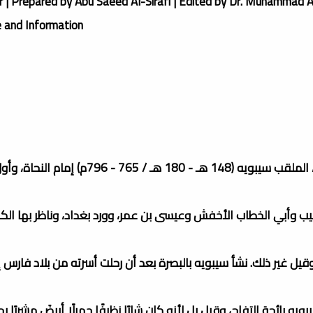
r | Prepared by Abu Saeed Al-Sirafi | Edited by Dr. Muhammad Ab
e and Information.
سِيبَوَيْه , عمرو بن عثمان بن قنبر الحارثي بالولاء، يُكنى أبو بشر، الملقب سيبويه (148 هـ
يب وأبي الخطاب الأخفش وعيسى بن عمر، وورد بغداد، وناظر بها الك
بويه في قرية البيضاء في بلاد فارس في سنة 148هـ، وقيل غير ذلك. نشأ سيبويه بالبصرة بعد أن رحلت أسرته من بلاد
ائحة التفاح، وقيل بل لأنه كان شابًا نظيفًا جميلًا أبيضَ مشربًا ب