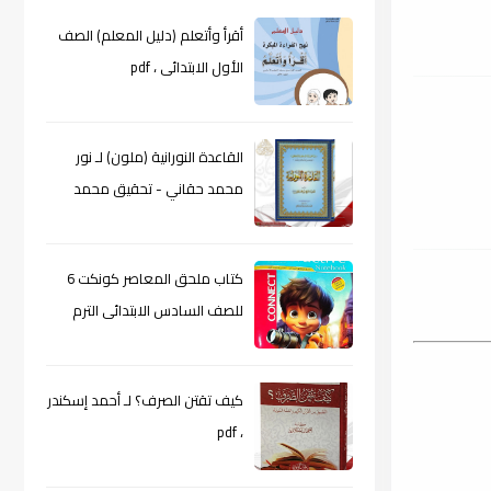
أقرأ وأتعلم (دليل المعلم) الصف
الأول الابتدائى ، pdf
القاعدة النورانية (ملون) لـ نور
محمد حقاني - تحقيق محمد
الراعى ، pdf
كتاب ملحق المعاصر كونكت 6
للصف السادس الابتدائى الترم
الأول 2024م ، pdf
كيف تقتن الصرف؟ لـ أحمد إسكندر
، pdf