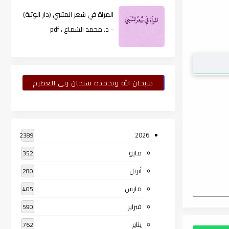
المراة في شعر المتنبي (دار الوثبة)
- د. محمد الشماع ، pdf
سبحان الله وبحمده سبحان ربى العظيم
2026
2389
مايو
352
أبريل
280
مارس
405
فبراير
590
يناير
762