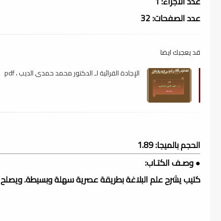
عدد الأجزاء: 1
عدد الصفحات: 32
قد يعجبك ايضا
الإجادة القرائية لـ الدكتور محمد حمدى الديب ، pdf
الحجم بالميجا: 1.89
● وصـف الكتـاب:
كتيب يشرح علم البلاغة بطريقة عصرية سهلة وبسيطة. ويصلح ك