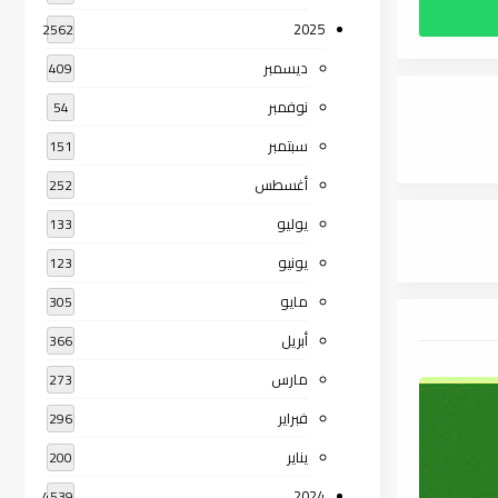
2025
2562
ديسمبر
409
نوفمبر
54
سبتمبر
151
أغسطس
252
يوليو
133
يونيو
123
مايو
305
أبريل
366
مارس
273
فبراير
296
يناير
200
2024
4539