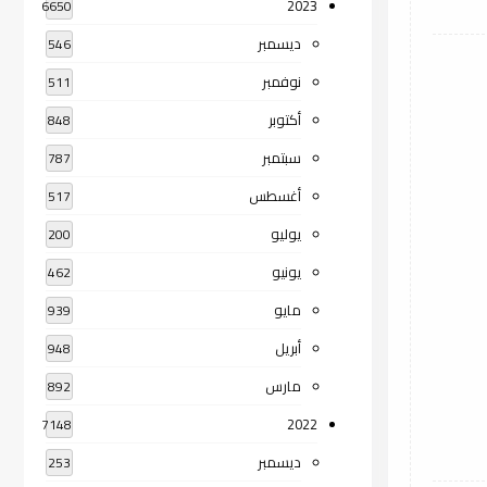
2023
6650
ديسمبر
546
نوفمبر
511
أكتوبر
848
سبتمبر
787
أغسطس
517
يوليو
200
يونيو
462
مايو
939
أبريل
948
مارس
892
2022
7148
ديسمبر
253