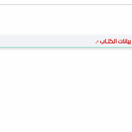
️ بيانات الكتـاب ▫️.