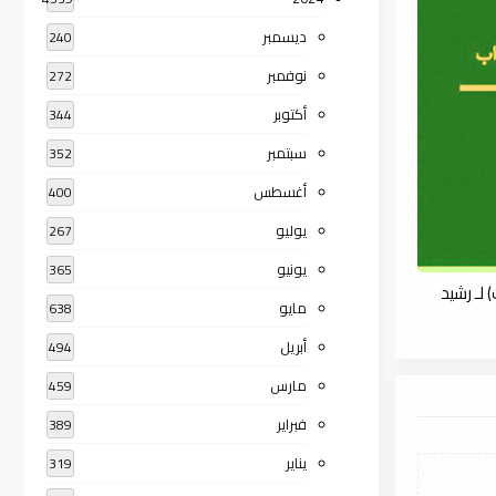
ديسمبر
240
نوفمبر
272
أكتوبر
344
سبتمبر
352
أغسطس
400
يوليو
267
يونيو
365
لـ رشيد
مايو
638
أبريل
494
مارس
459
فبراير
389
يناير
319