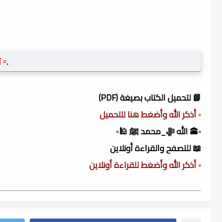
.▫️
📘 لتحميل الكتاب بصيغة (PDF)
▫️ أذكر الله وأضغط هنا للتحميل
▫️🕋 الله ﷻ_محمد ﷺ 🕌▫️
📖 للتصفح والقراءة أونلاين
▫️ أذكر الله وأضغط للقراءة أونلاين