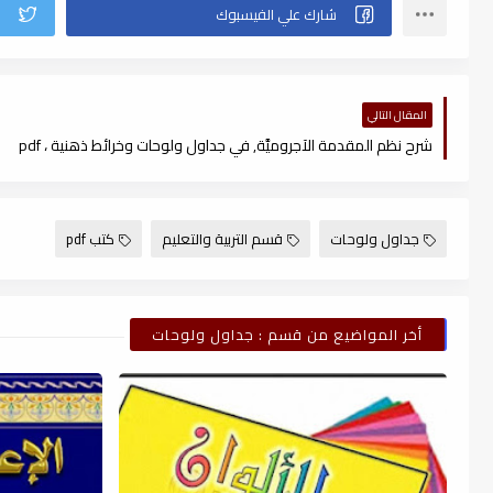
المقال التالي
شرح نظم المقدمة الآجروميَّة, في جداول ولوحات وخرائط ذهنية ، pdf
جداول ولوحات
قسم التربية والتعليم
كتب pdf
أخر المواضيع من قسم : جداول ولوحات