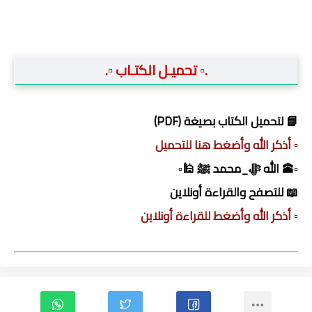
.▫️ تحميـل الكتـاب ▫️.
📘 لتحميل الكتاب بصيغة (PDF)
▫️ أذكر الله وأضغط هنا للتحميل
▫️🕋 الله ﷻ_محمد ﷺ 🕌▫️
📖 للتصفح والقراءة أونلاين
▫️ أذكر الله وأضغط للقراءة أونلاين