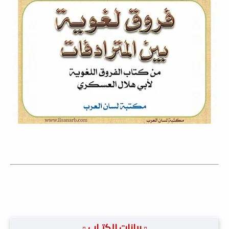
.▫️ بيانات الكتـاب ▫️.