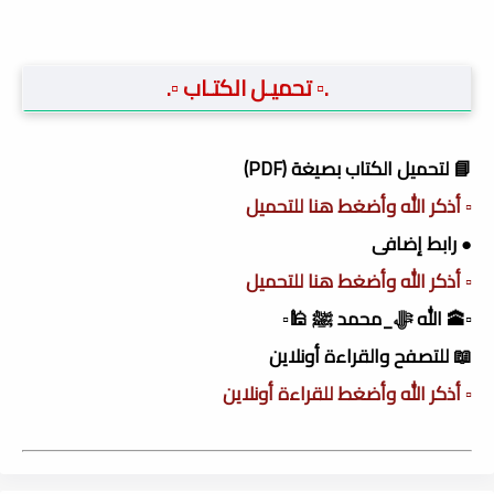
.▫️ تحميـل الكتـاب ▫️.
📘 لتحميل الكتاب بصيغة (PDF)
▫️ أذكر الله وأضغط هنا للتحميل
● رابط إضافى
▫️ أذكر الله وأضغط هنا للتحميل
▫️🕋 الله ﷻ_محمد ﷺ 🕌▫️
📖 للتصفح والقراءة أونلاين
▫️ أذكر الله وأضغط للقراءة أونلاين