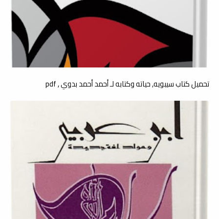
تحميل كتاب سيبويه, حياته وكتابه لـ أحمد أحمد بدوي , pdf