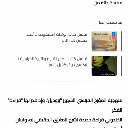
مفيدة ذلك من
قد يعجبك ايضا
تحميل كتاب الواحات المفقودة لـ أحمد
حسنين بك , pdf
تحميل كتاب النظام القديم والثورة الفرنسية لـ
ليكسي دو توكفيل , pdf
منهجية المؤرخ الفرنسي الشهير "بروديل". وإذ قدر لها "قراءة"
الفكر
الخلدوني قراءة جديدة لشرح المغزى الحقيقي له، وتبيان