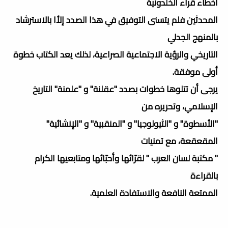
أخطاء قراء الخلدونية
المحدثين فلم يتسنى التوفيق في هذا الصدد إلأا بالاسترشاد
بالمنهج الجدلي
التاريخي والرؤية الاجتماعية الصراعية، لذلك يعد الكتاب خطوة
أولى موفقة.
يرجى أن تتلوها خطوات بصدد "عقلنة" و "علمنة" التاريخ
الإسلامي، وتحريره من
"الأسطوة" و "الثيولوجيا" و "المنقبية" و "الإنشائية"
المقعقعة، مع تمنيات
" مكتبة لسان العرب " لقرّائها وأحبّائها ومتابعيها الكرام
بالقراءة
الممتعة النافعة والاستفادة العلمية.