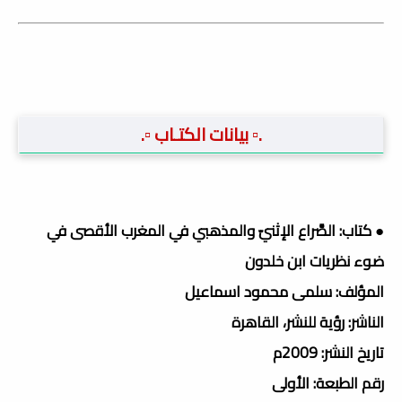
.▫️ بيانات الكتـاب ▫️.
● كتاب: الصَّراع الإثنيّ والمذهبي في المغرب الأقصى في
ضوء نظريات ابن خلدون
المؤلف: سلمى محمود اسماعيل
الناشر: رؤية للنشر، القاهرة
تاريخ النشر: 2009م
رقم الطبعة: الأولى