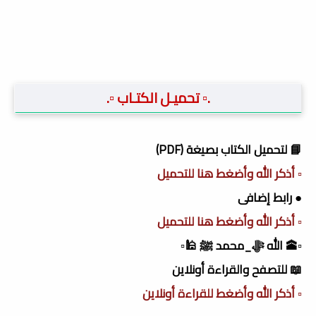
.▫️ تحميـل الكتـاب ▫️.
📘 لتحميل الكتاب بصيغة (PDF)
▫️ أذكر الله وأضغط هنا للتحميل
● رابط إضافى
▫️ أذكر الله وأضغط هنا للتحميل
▫️🕋 الله ﷻ_محمد ﷺ 🕌▫️
📖 للتصفح والقراءة أونلاين
▫️ أذكر الله وأضغط للقراءة أونلاين