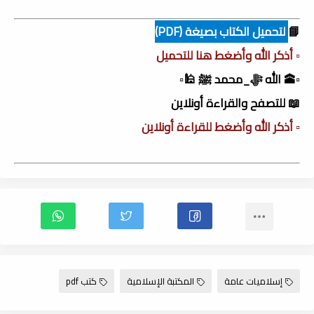
📘
لتحميل الكتاب بصيغة (PDF)
▫️ أذكر الله وأضغط هنا للتحميل
▫️🕋 الله ﷻ_محمد ﷺ 🕌▫️
📖 للتصفح والقراءة أونلاين
▫️ أذكر الله وأضغط للقراءة أونلاين
إسلاميات عامة
المكتبة الإسلامية
كتب pdf