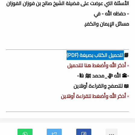
الأسئلة التي عرضت على فضيلة الشيخ صالح بن فوزان الفوزان
- حفظه الله - في
مسائل الإيمان والكفر.
📘
لتحميل الكتاب بصيغة (PDF)
▫️ أذكر الله وأضغط هنا للتحميل
▫️🕋 الله ﷻ_محمد ﷺ 🕌▫️
📖 للتصفح والقراءة أونلاين
▫️ أذكر الله وأضغط للقراءة أونلاين