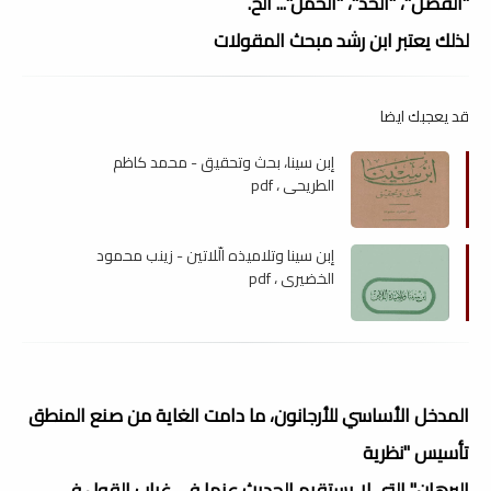
"الفصل"، "الحد"، "الحمل"... الخ.
لذلك يعتبر ابن رشد مبحث المقولات
قد يعجبك ايضا
إبن سينا، بحث وتحقيق - محمد كاظم
الطريحي ، pdf
إبن سينا وتلاميذه الّلاتين - زينب محمود
الخضيري ، pdf
المدخل الأساسي للأرجانون، ما دامت الغاية من صنع المنطق
تأسيس "نظرية
البرهان" التي لا يستقيم الحديث عنها في غياب القول في