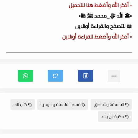
▫️ أذكر الله وأضغط هنا للتحميل
▫️🕋 الله ﷻ_محمد ﷺ 🕌▫️
📖 للتصفح والقراءة أونلاين
▫️ أذكر الله وأضغط للقراءة أونلاين
الفلسفة والمنطق
قسم الفلسفة وعلومها
كتب pdf
مكتبة ابن رشد