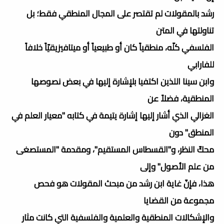
رشد بالمقولات لم تقتصر على المجال المنطقي فقط؛ بل
تناولتها في المتن
الفلسفي كلّه، منطقياً كان أو طبيعياً أو ميتافيزيقيّاً خلافاً
للفارابي
وابن سينا اللذين اكتفيا بلإشارة إليها في بعض نصوصها
المنطقية، فضلاً عن
الغزالي الذي أشار إليها إشارة يتيمة في كتابه "معيار العلم في
المنطق" دون
محكّ النظر، و"القسطاس المستقيم"، ومقدمة "المستصغى
من علم الأصول" وإلى
هذا، فإنّ غاية ابن رشد من مبحث المقولات هو فحص
مجموعة من القضايا
والإشكالات المنطقية والعلمية والفلسفية التي كانت مثار