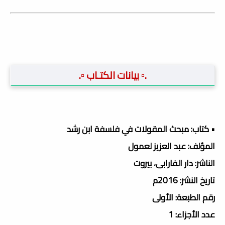
.▫️ بيانات الكتـاب ▫️.
• كتاب: مبحث المقولات في فلسفة ابن رشد
المؤلف: عبد العزيز لعمول
الناشر: دار الفارابى، بيروت
تاريخ النشر: 2016م
رقم الطبعة: الأولى
عدد الأجزاء: 1