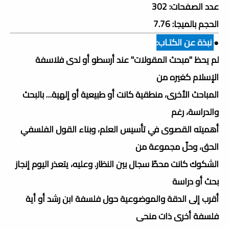
عدد الصفحات: 302
الحجم بالميجا: 7.76
●
نبذة عن الكتـاب:
لم يحظ "مبحث المقولات" عند أرسطو أو لدى فلاسفة
الإسلام كغيره من
المباحث الأخرى، منطقية كانت أو طبيعية أو إلهية… بالبحث
والدراسة، رغم
أهميته القصوى في تأسيس العلم، وبناء القول الفلسفي
الحق، وحلّ مجموعة من
الشكوك كانت محطّ سجال بين النظار. وعليه، يتعذر اليوم إنجاز
بحث أو دراسة
أقرب إلى الدقة والموضوعية حول فلسفة ابن رشد أو أية
فلسفة أخرى ذات منحى