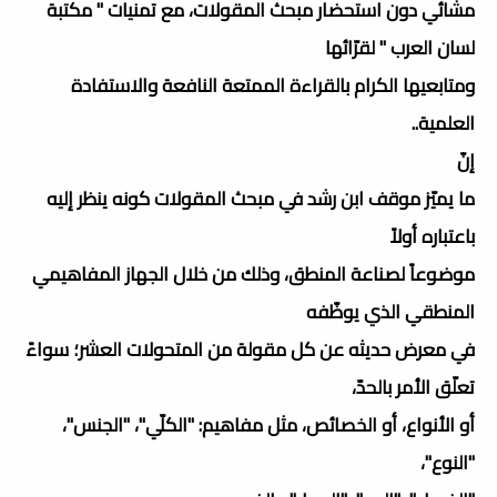
مشائي دون استحضار مبحث المقولات، مع تمنيات " مكتبة
لسان العرب " لقرّائها
ومتابعيها الكرام بالقراءة الممتعة النافعة والاستفادة
العلمية..
إنّ
ما يميّز موقف ابن رشد في مبحث المقولات كونه ينظر إليه
باعتباره أولاً
موضوعاً لصناعة المنطق، وذلك من خلال الجهاز المفاهيمي
المنطقي الذي يوظّفه
في معرض حديثه عن كل مقولة من المتحولات العشر؛ سواءً
تعلّق الأمر بالحدّ،
أو الأنواع، أو الخصائص، مثل مفاهيم: "الكلّي"، "الجنس"،
"النوع"،