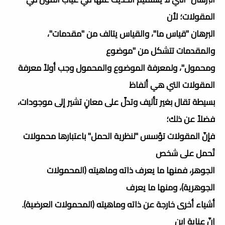
المقولات؛ لأن
البرهان "قياس ما"، والقياس يتالف من "مقدمات"،
والمقدمات تتشكل من "موضوع
ومحمول"، ولمعرفة الموضوع والمحمول وجب أولاً معرفة
المقولات التي هي ألفاظ
بسيطة تقال بغير تأليف وتدلّ على معانٍ تشير إلى موجودات،
فضلاً عن ذلك؛
فإنّ المقولات تؤسس "لنظرية الحمل" باعتبارها محمولات
تُحمل على شخص
الجوهر، فمنها ما يعرف ذاته وماهيته (المحمولات
الجوهرية)، ومنها ما يعرف
أشياء أخرى خارجة عن ذاته وماهيته (المحمولات العرضية).
إنّ عناية ابن