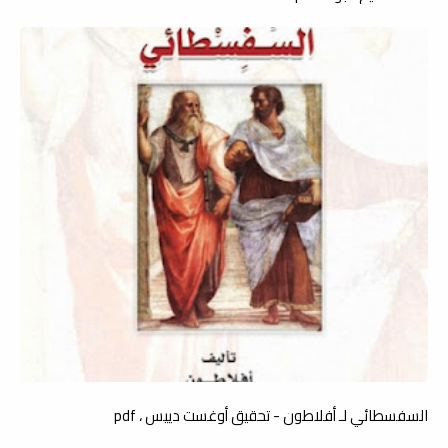
السفسطائي لـ أفلاطون - تحقيق أوغست دييس ، pdf