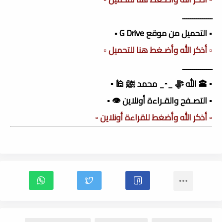
ـــــــــــــــ
▪️ التحميل من موقع G Drive ▪️
▫️ أذكر الله وأضـغط هنا للتحميل ▫️
ـــــــــــــــ
▪️ 🕋 الله ﷻ _▫️_ محمد ﷺ 🕌 ▪️
▪️ التصـفح والقـراءة أونلاين 👁️ ▪️
▫️ أذكر الله وأضغط للقراءة أونلاين ▫️