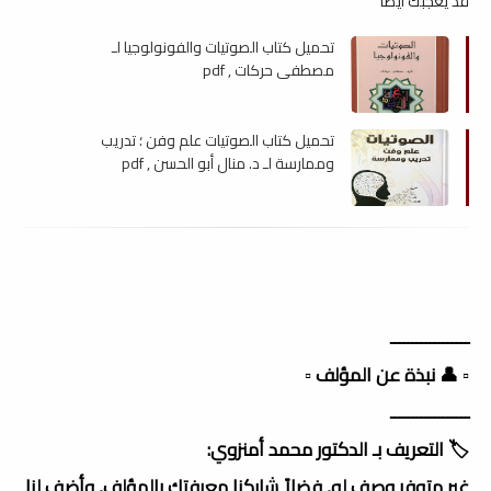
قد يعجبك ايضا
تحميل كتاب الصوتيات والفونولوجيا لـ
مصطفى حركات , pdf
تحميل كتاب الصوتيات علم وفن ؛ تدريب
وممارسة لـ د. منال أبو الحسن , pdf
ــــــــــــــــــ
▫️ 👤 نبذة عن المؤلف ▫️
ــــــــــــــــــ
🏷️ التعريف بـ الدكتور محمد أمنزوي:
غير متوفر وصف له, فضلاً شاركنا معرفتك بالمؤلف, وأضف لنا