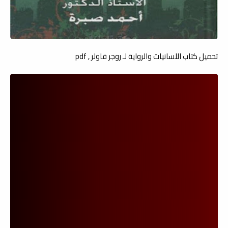
تحميل كتاب اللسانيات والرواية لـ روجر فاولر , pdf