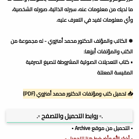
ما لديك من معلومات عنه، سيرته الذاتية، صورته الشخصية،
وأي معلومات تفيد في التعرف عليه.
❅ الكاتب والمؤلف الدكتور محمد أمنزوي - له مجموعة من
الكتب والمؤلفات أبرزها:
• كتاب التعديلات الصوتية المشروطة للصيغ الصرفية
المقيسة المعتلة
📥 تحميل كتب ومؤلفات الدكتور محمد أمنزوي (PDF)
.▫️ روابط التحميل والتصفح ▫️.
▪️ التحميل من موقع Archive ▪️
▫️ أذكر الله وأضـغط هنا للتحميل ▫️