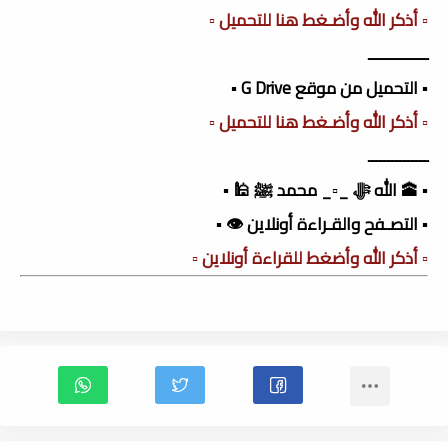
▫️ أذكر الله وأضـغط هنا للتحميل ▫️
ـــــــــــــــ
▪️ التحميل من موقع G Drive ▪️
▫️ أذكر الله وأضـغط هنا للتحميل ▫️
ـــــــــــــــ
▪️ 🕋 الله ﷻ _▫️_ محمد ﷺ 🕌 ▪️
▪️ التصـفح والقـراءة أونلاين 👁️ ▪️
▫️ أذكر الله وأضغط للقراءة أونلاين ▫️