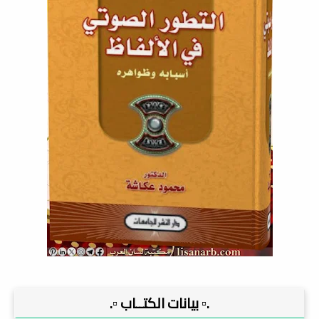
.▫️ بيانات الكتــاب ▫️.