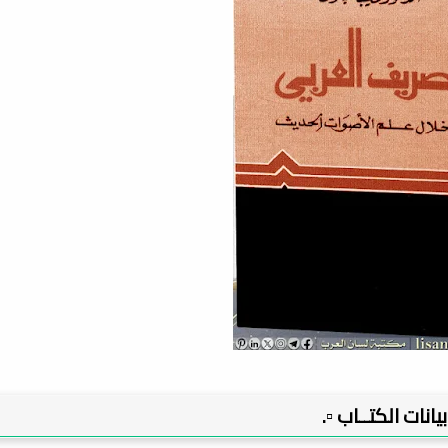
 بيانات الكتــاب ▫️.