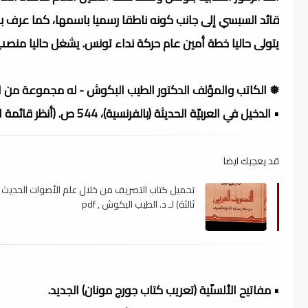
قائد السبسي إلى جانب كونه ناطقا رسميا باسمها، كما عرف 
يتولى حاليا خطة أمين عام حركة نداء تونس. يشغل حاليا منصب الأمين العام ل
❅ الكاتب والمؤلف الدكتور الطيب البكوش - له مجموعة من ال
• الدخيل في العربيّة الحديثة (بالفرنسية)، 544 ص. (أنظر قائمة المنشورات بالفرنسية)
قد يعجبك ايضا
تحميل كتاب التصريف من خلال علم الأصوات الحديث 
ثالثة) لـ د. الطيب البكوش , pdf
• مفاتيح الألسنّية (تعريب كتاب جورج مونان) الجديد.