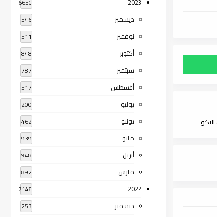
2023
6650
ديسمبر
546
نوفمبر
511
أكتوبر
848
سبتمبر
787
أغسطس
517
يوليو
200
يونيو
تحميل كتاب التصريف العربي من خلال علم الأصوات الحديث لـ د. الطيب البكوش , pdf
462
مايو
939
أبريل
948
مارس
892
2022
7148
ديسمبر
253