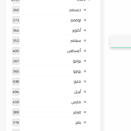
ديسمبر
240
نوفمبر
272
أكتوبر
344
سبتمبر
352
أغسطس
400
يوليو
267
يونيو
365
مايو
638
أبريل
494
مارس
459
فبراير
389
يناير
319