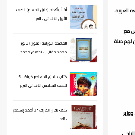
 العربية.
أقرأ وأتعلم (دليل المعلم) الصف
الأول الابتدائى ، pdf
رس مع
من لهم صلة
القاعدة النورانية (ملون) لـ نور
محمد حقاني - تحقيق محمد
الراعى ، pdf
كتاب ملحق المعاصر كونكت 6
للصف السادس الابتدائى الترم
الأول 2024م ، pdf
كيف تقتن الصرف؟ لـ أحمد إسكندر
ق ووزير
، pdf
لتربية في حكومة الباجي