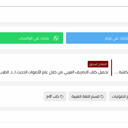
المقال السابق
تحميل كتاب التطور الصوتي في الألفاظ (أسبابه وظواهره) لـ د. محمود عكاشة , pdf
 الصوتيات
قسم اللغة العربية
كتب pdf