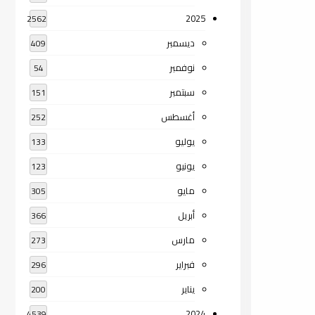
2025
2562
ديسمبر
409
نوفمبر
54
سبتمبر
151
أغسطس
252
يوليو
133
يونيو
123
مايو
305
أبريل
366
مارس
273
فبراير
296
يناير
200
2024
4539