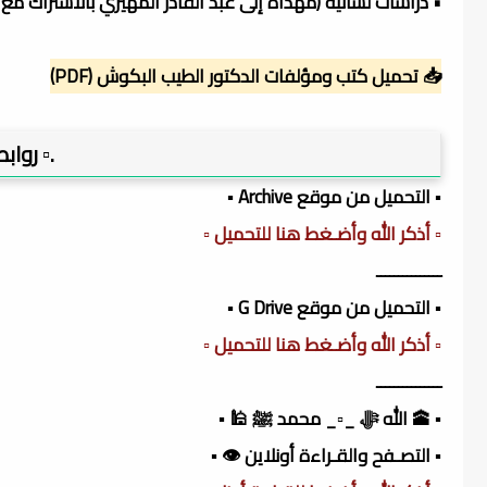
• دراسات لسانيّة (مهداة إلى عبد القادر المهيري بالاشتراك مع 
📥 تحميل كتب ومؤلفات الدكتور الطيب البكوش (PDF)
.▫️ روا
▪️ التحميل من موقع Archive ▪️
▫️ أذكر الله وأضـغط هنا للتحميل ▫️
ـــــــــــــــ
▪️ التحميل من موقع G Drive ▪️
▫️ أذكر الله وأضـغط هنا للتحميل ▫️
ـــــــــــــــ
▪️ 🕋 الله ﷻ _▫️_ محمد ﷺ 🕌 ▪️
▪️ التصـفح والقـراءة أونلاين 👁️ ▪️