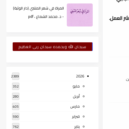
المراة في شعر المتنبي (دار الوثبة)
- د. محمد الشماع ، pdf
سبحان الله وبحمده سبحان ربى العظيم
2026
2389
ت
مايو
352
أبريل
280
مارس
405
فبراير
590
يناير
762