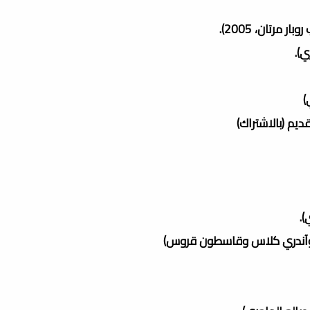
مرتان، 2005).
ي).
)
ديم (بالاشتراك)
).
ري وآندري كلاس وقاسطون قروس)