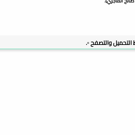
صالح الماجري).
بط التحميل والتصفح ▫️.