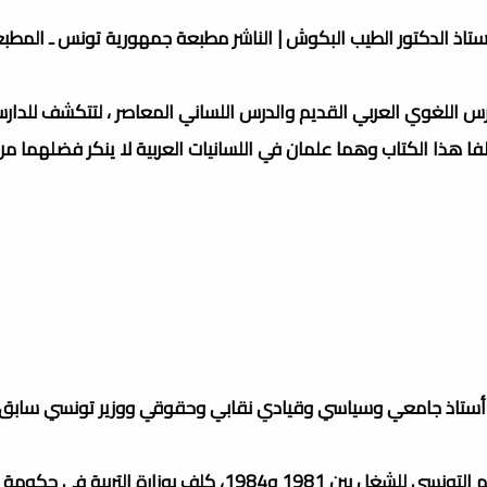
أستاذ الدكتور الطيب البكوش | الناشر مطبعة جمهورية تونس ـ المطبعة
لدرس اللغوي العربي القديم والدرس اللساني المعاصر ، لتتكشف للدا
 ألفا هذا الكتاب وهما علمان في اللسانيات العربية لا ينكر فضلهما 
 1944، جمال، ولاية المنستير) أستاذ جامعي وسياسي وقيادي نقابي وحقوقي ووزير تونسي ساب
أحد الرموز النقابية بتونس وتقلد خطة الأمين العام للاتحاد العام التونسي للشغل بين 1981 و1984، كلف بوزارة ا