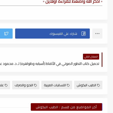
▫️ أذكر الله وأضغط للقراءة أونلاين ▫️
المقال التالي
الطيب البكوش
اللسانيات العربية
النحو والصرف
علم
أخر المواضيع من قسم : الطيب البكوش